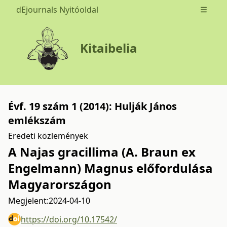
dEjournals Nyitóoldal
Open m
Kitaibelia
Évf. 19 szám 1 (2014): Hulják János
emlékszám
Eredeti közlemények
A Najas gracillima (A. Braun ex
Engelmann) Magnus előfordulása
Magyarországon
Megjelent:
2024-04-10
https://doi.org/10.17542/