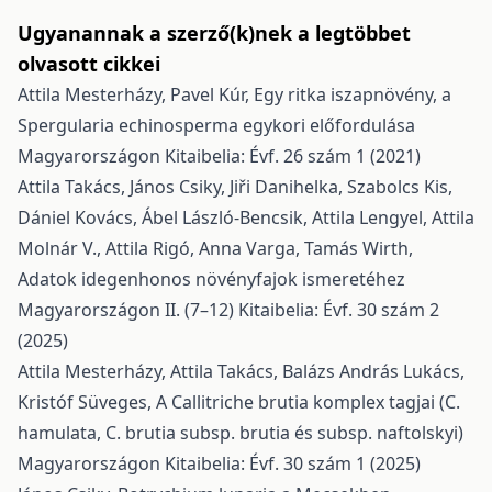
Ugyanannak a szerző(k)nek a legtöbbet
olvasott cikkei
Attila Mesterházy, Pavel Kúr,
Egy ritka iszapnövény, a
Spergularia echinosperma egykori előfordulása
Magyarországon
Kitaibelia: Évf. 26 szám 1 (2021)
Attila Takács, János Csiky, Jiři Danihelka, Szabolcs Kis,
Dániel Kovács, Ábel László-Bencsik, Attila Lengyel, Attila
Molnár V., Attila Rigó, Anna Varga, Tamás Wirth,
Adatok idegenhonos növényfajok ismeretéhez
Magyarországon II. (7–12)
Kitaibelia: Évf. 30 szám 2
(2025)
Attila Mesterházy, Attila Takács, Balázs András Lukács,
Kristóf Süveges,
A Callitriche brutia komplex tagjai (C.
hamulata, C. brutia subsp. brutia és subsp. naftolskyi)
Magyarországon
Kitaibelia: Évf. 30 szám 1 (2025)