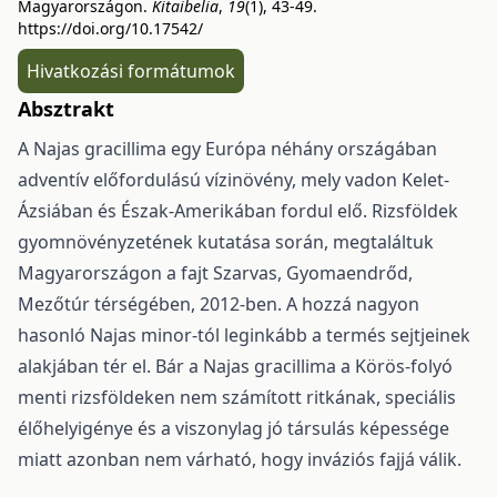
Magyarországon.
Kitaibelia
,
19
(1), 43-49.
https://doi.org/10.17542/
Hivatkozási formátumok
Absztrakt
A Najas gracillima egy Európa néhány országában
adventív előfordulású vízinövény, mely vadon Kelet-
Ázsiában és Észak-Amerikában fordul elő. Rizsföldek
gyomnövényzetének kutatása során, megtaláltuk
Magyarországon a fajt Szarvas, Gyomaendrőd,
Mezőtúr térségében, 2012-ben. A hozzá nagyon
hasonló Najas minor-tól leginkább a termés sejtjeinek
alakjában tér el. Bár a Najas gracillima a Körös-folyó
menti rizsföldeken nem számított ritkának, speciális
élőhelyigénye és a viszonylag jó társulás képessége
miatt azonban nem várható, hogy inváziós fajjá válik.