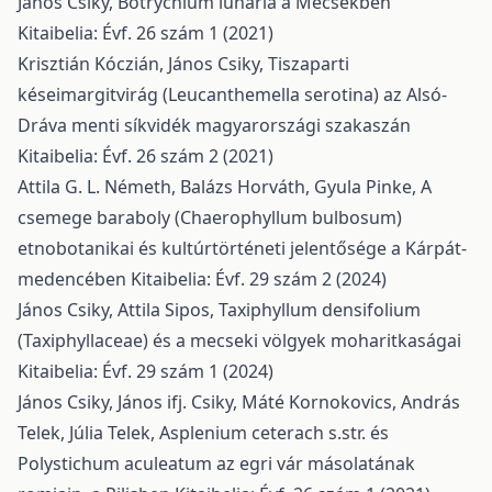
János Csiky,
Botrychium lunaria a Mecsekben
Kitaibelia: Évf. 26 szám 1 (2021)
Krisztián Kóczián, János Csiky,
Tiszaparti
késeimargitvirág (Leucanthemella serotina) az Alsó-
Dráva menti síkvidék magyarországi szakaszán
Kitaibelia: Évf. 26 szám 2 (2021)
Attila G. L. Németh, Balázs Horváth, Gyula Pinke,
A
csemege baraboly (Chaerophyllum bulbosum)
etnobotanikai és kultúrtörténeti jelentősége a Kárpát-
medencében
Kitaibelia: Évf. 29 szám 2 (2024)
János Csiky, Attila Sipos,
Taxiphyllum densifolium
(Taxiphyllaceae) és a mecseki völgyek moharitkaságai
Kitaibelia: Évf. 29 szám 1 (2024)
János Csiky, János ifj. Csiky, Máté Kornokovics, András
Telek, Júlia Telek,
Asplenium ceterach s.str. és
Polystichum aculeatum az egri vár másolatának