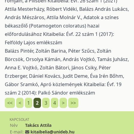
romjain, a Pilisben
Kitaibelia: Évf. 26 szám 1 (2021)
Attila Mesterházy, Róbert Vidéki, Balázs András Lukács,
András Mészáros, Attila Molnár V.,
Adatok a színes
békaszőlő (Potamogeton coloratus) hazai
előfordulásához
Kitaibelia: Évf. 22 szám 1 (2017):
Felföldy Lajos emlékszám
Balázs Pintér, Zoltán Barina, Péter Szűcs, Zoltán
Börcsök, Orsolya Kámán, András Vojtkó, Tamás Juhász,
Anna E. Vojtkó, Zoltán Bátori, János Csiky, Péter
Erzberger, Dániel Kovács, Judit Deme, Éva Irén Bőhm,
Gábor Sramkó,
Apró közlemények
Kitaibelia: Évf. 19
szám 2 (2014): Palkó Sándor emlékszám
<<
<
1
2
3
4
>
>>
KAPCSOLAT
Név
Takács Attila
E-mail:
kitaibelia@unideb.hu