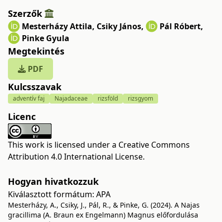
Szerzők
Mesterházy Attila
,
Csiky János
,
Pál Róbert
,
Pinke Gyula
Megtekintés
PDF
Kulcsszavak
adventív faj
Najadaceae
rizsföld
rizsgyom
Licenc
This work is licensed under a
Creative Commons
Attribution 4.0 International License
.
Hogyan hivatkozzuk
Kiválasztott formátum:
APA
Mesterházy, A., Csiky, J., Pál, R., & Pinke, G. (2024). A Najas
gracillima (A. Braun ex Engelmann) Magnus előfordulása