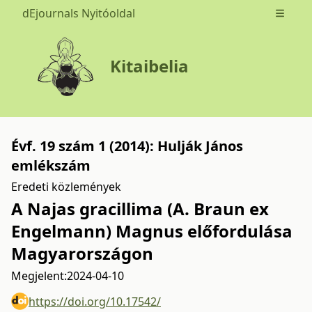
dEjournals Nyitóoldal
Open m
Kitaibelia
Évf. 19 szám 1 (2014): Hulják János
emlékszám
Eredeti közlemények
A Najas gracillima (A. Braun ex
Engelmann) Magnus előfordulása
Magyarországon
Megjelent:
2024-04-10
https://doi.org/10.17542/