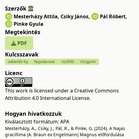
Szerzők
Mesterházy Attila
,
Csiky János
,
Pál Róbert
,
Pinke Gyula
Megtekintés
PDF
Kulcsszavak
adventív faj
Najadaceae
rizsföld
rizsgyom
Licenc
This work is licensed under a
Creative Commons
Attribution 4.0 International License
.
Hogyan hivatkozzuk
Kiválasztott formátum:
APA
Mesterházy, A., Csiky, J., Pál, R., & Pinke, G. (2024). A Najas
gracillima (A. Braun ex Engelmann) Magnus előfordulása