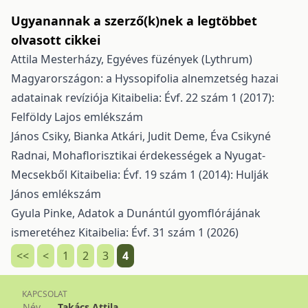
Ugyanannak a szerző(k)nek a legtöbbet
olvasott cikkei
Attila Mesterházy,
Egyéves füzények (Lythrum)
Magyarországon: a Hyssopifolia alnemzetség hazai
adatainak revíziója
Kitaibelia: Évf. 22 szám 1 (2017):
Felföldy Lajos emlékszám
János Csiky, Bianka Atkári, Judit Deme, Éva Csikyné
Radnai,
Mohaflorisztikai érdekességek a Nyugat-
Mecsekből
Kitaibelia: Évf. 19 szám 1 (2014): Hulják
János emlékszám
Gyula Pinke,
Adatok a Dunántúl gyomflórájának
ismeretéhez
Kitaibelia: Évf. 31 szám 1 (2026)
<<
<
1
2
3
4
KAPCSOLAT
Név
Takács Attila