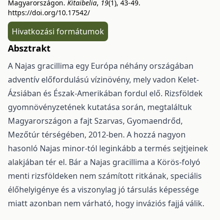
Magyarországon.
Kitaibelia
,
19
(1), 43-49.
https://doi.org/10.17542/
Hivatkozási formátumok
Absztrakt
A Najas gracillima egy Európa néhány országában
adventív előfordulású vízinövény, mely vadon Kelet-
Ázsiában és Észak-Amerikában fordul elő. Rizsföldek
gyomnövényzetének kutatása során, megtaláltuk
Magyarországon a fajt Szarvas, Gyomaendrőd,
Mezőtúr térségében, 2012-ben. A hozzá nagyon
hasonló Najas minor-tól leginkább a termés sejtjeinek
alakjában tér el. Bár a Najas gracillima a Körös-folyó
menti rizsföldeken nem számított ritkának, speciális
élőhelyigénye és a viszonylag jó társulás képessége
miatt azonban nem várható, hogy inváziós fajjá válik.