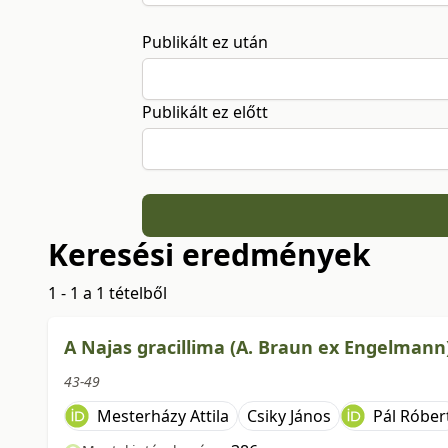
Publikált ez után
Publikált ez előtt
Keresési eredmények
1 - 1 a 1 tételből
A Najas gracillima (A. Braun ex Engelman
43-49
Mesterházy Attila
Csiky János
Pál Róber