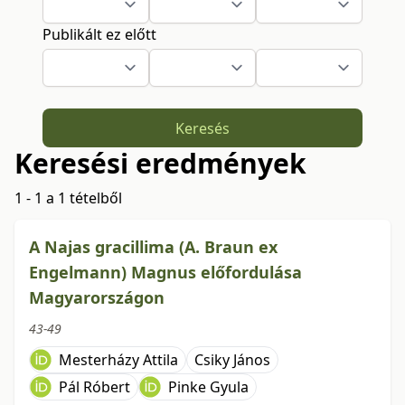
Publikált ez előtt
Keresés
Keresési eredmények
1 - 1 a 1 tételből
A Najas gracillima (A. Braun ex
Engelmann) Magnus előfordulása
Magyarországon
43-49
Mesterházy Attila
Csiky János
Pál Róbert
Pinke Gyula