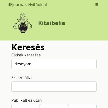
dEjournals Nyitóoldal
Open m
Kitaibelia
Keresés
Cikkek keresése
Szerző által
Publikált ez után