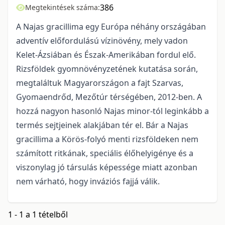
386
Megtekintések száma:
A Najas gracillima egy Európa néhány országában
adventív előfordulású vízinövény, mely vadon
Kelet-Ázsiában és Észak-Amerikában fordul elő.
Rizsföldek gyomnövényzetének kutatása során,
megtaláltuk Magyarországon a fajt Szarvas,
Gyomaendrőd, Mezőtúr térségében, 2012-ben. A
hozzá nagyon hasonló Najas minor-tól leginkább a
termés sejtjeinek alakjában tér el. Bár a Najas
gracillima a Körös-folyó menti rizsföldeken nem
számított ritkának, speciális élőhelyigénye és a
viszonylag jó társulás képessége miatt azonban
nem várható, hogy inváziós fajjá válik.
1 - 1 a 1 tételből