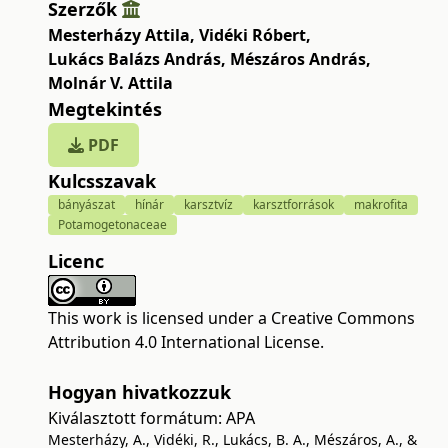
Szerzők
Mesterházy Attila
,
Vidéki Róbert
,
Lukács Balázs András
,
Mészáros András
,
Molnár V. Attila
Megtekintés
PDF
Kulcsszavak
bányászat
hínár
karsztvíz
karsztforrások
makrofita
Potamogetonaceae
Licenc
This work is licensed under a
Creative Commons
Attribution 4.0 International License
.
Hogyan hivatkozzuk
Kiválasztott formátum:
APA
Mesterházy, A., Vidéki, R., Lukács, B. A., Mészáros, A., &