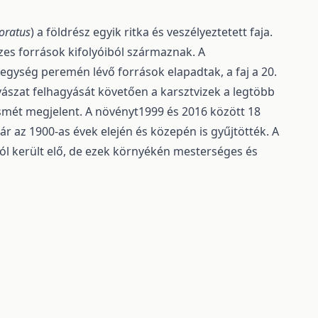
oratus
) a földrész egyik ritka és veszélyeztetett faja.
zes források kifolyóiból származnak. A
gység peremén lévő források elapadtak, a faj a 20.
yászat felhagyását követően a karsztvizek a legtöbb
n ismét megjelent. A növényt1999 és 2016 között 18
már az 1900-as évek elején és közepén is gyűjtötték. A
ól került elő, de ezek környékén mesterséges és