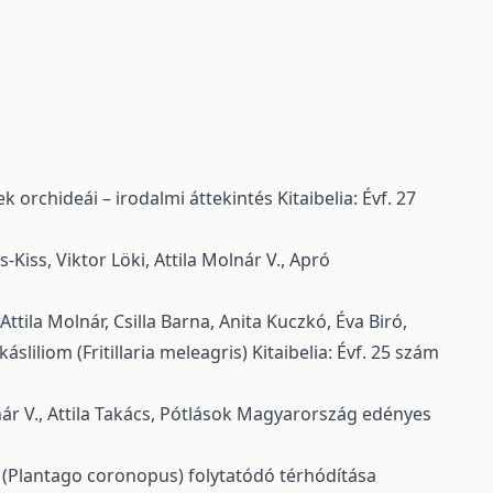
k orchideái – irodalmi áttekintés
Kitaibelia: Évf. 27
iss, Viktor Löki, Attila Molnár V.,
Apró
Attila Molnár, Csilla Barna, Anita Kuczkó, Éva Biró,
sliliom (Fritillaria meleagris)
Kitaibelia: Évf. 25 szám
 V., Attila Takács,
Pótlások Magyarország edényes
 (Plantago coronopus) folytatódó térhódítása