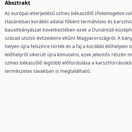
Absztrakt
Az európai elterjedésű színes békaszőlő (
Potamogeton col
Hazánkban korábbi adatai főként termálvizes és karsztvi
bauxitbányászat következtében ezek a Dunántúli-középhe
század utolsó évtizedeire eltűnt Magyarországról. A bán
helyen újra felszínre törtek és a faj a korábbi élőhelyei
lelőhelyről sikerült újra kimutatni, ezek jelentős részén 
színes békaszőlő legtöbb előfordulása a karsztforrásokb
természetes tavakban is megtalálható.