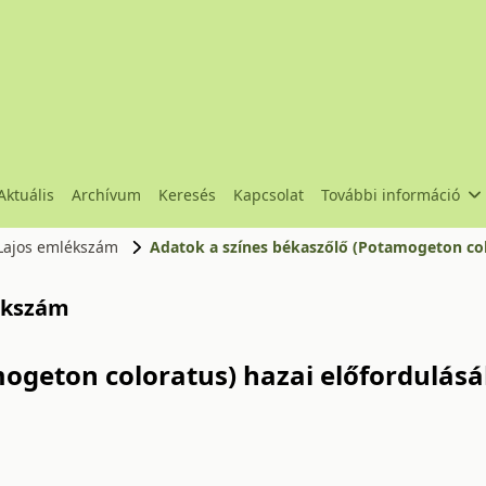
Aktuális
Archívum
Keresés
Kapcsolat
További információ
y Lajos emlékszám
Adatok a színes békaszőlő (Potamogeton col
lékszám
mogeton coloratus) hazai előfordulás