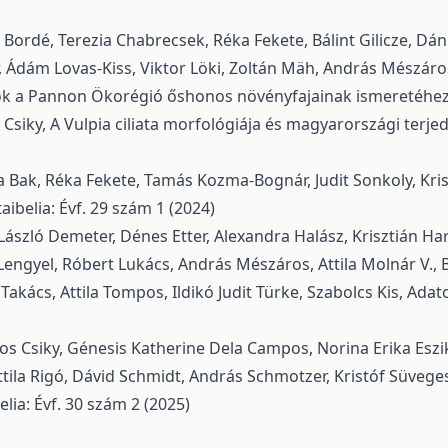
r Bordé, Terezia Chabrecsek, Réka Fekete, Bálint Gilicze, D
r, Ádám Lovas-Kiss, Viktor Löki, Zoltán Mäh, András Mészáros
k a Pannon Ökorégió őshonos növényfajainak ismeretéhez 
 Csiky,
A Vulpia ciliata morfológiája és magyarországi terj
ta Bak, Réka Fekete, Tamás Kozma-Bognár, Judit Sonkoly, Kris
taibelia: Évf. 29 szám 1 (2024)
László Demeter, Dénes Etter, Alexandra Halász, Krisztián 
 Lengyel, Róbert Lukács, András Mészáros, Attila Molnár V., B
Takács, Attila Tompos, Ildikó Judit Türke, Szabolcs Kis,
Adat
os Csiky, Génesis Katherine Dela Campos, Norina Erika Eszik
tila Rigó, Dávid Schmidt, András Schmotzer, Kristóf Süveges,
elia: Évf. 30 szám 2 (2025)