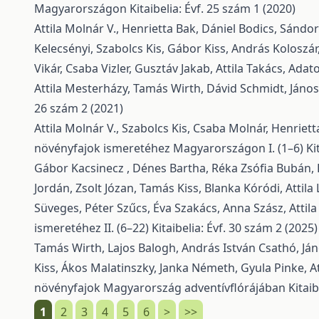
Magyarországon
Kitaibelia: Évf. 25 szám 1 (2020)
Attila Molnár V., Henrietta Bak, Dániel Bodics, Sándo
Kelecsényi, Szabolcs Kis, Gábor Kiss, András Koloszá
Vikár, Csaba Vizler, Gusztáv Jakab, Attila Takács,
Adato
Attila Mesterházy, Tamás Wirth, Dávid Schmidt, János
26 szám 2 (2021)
Attila Molnár V., Szabolcs Kis, Csaba Molnár, Henriet
növényfajok ismeretéhez Magyarországon I. (1–6)
Ki
Gábor Kacsinecz , Dénes Bartha, Réka Zsófia Bubán, 
Jordán, Zsolt Józan, Tamás Kiss, Blanka Kóródi, Attila
Süveges, Péter Szűcs, Éva Szakács, Anna Szász, Attila 
ismeretéhez II. (6–22)
Kitaibelia: Évf. 30 szám 2 (2025)
Tamás Wirth, Lajos Balogh, András István Csathó, Ján
Kiss, Ákos Malatinszky, Janka Németh, Gyula Pinke, At
növényfajok Magyarország adventívflórájában
Kitaib
1
2
3
4
5
6
>
>>