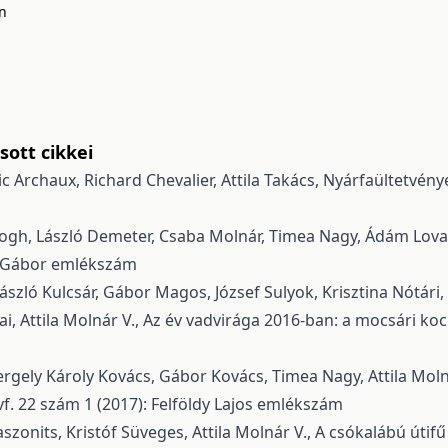
on
ott cikkei
ic Archaux, Richard Chevalier, Attila Takács,
Nyárfaültetvénye
ogh, László Demeter, Csaba Molnár, Timea Nagy, Ádám Lovas-K
ete Gábor emlékszám
 László Kulcsár, Gábor Magos, József Sulyok, Krisztina Nótári, 
, Attila Molnár V.,
Az év vadvirága 2016-ban: a mocsári kocká
gely Károly Kovács, Gábor Kovács, Timea Nagy, Attila Molnár
Évf. 22 szám 1 (2017): Felföldy Lajos emlékszám
zonits, Kristóf Süveges, Attila Molnár V.,
A csókalábú útifű