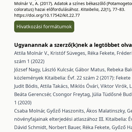
Molnár V., A. (2017). Adatok a színes békaszőlő (Potamoget
coloratus) hazai előfordulásához.
Kitaibelia
,
22
(1), 77–83.
https://doi.org/10.17542/kit.22.77
Hivatkozási formátumok
Ugyanannak a szerző(k)nek a legtöbbet olvas
Attila Molnár V., Kristóf Süveges, Réka Fekete, Fréder
szám 1 (2022)
József Nagy, László Kulcsár, Gábor Matus, Rebeka Bal
közlemények
Kitaibelia: Évf. 22 szám 2 (2017): Fek
Judit Bódis, Attila Takács, Miklós Óvári, Viktor Virók,
Beáta Gerencsér, Csongor Freytag, Júlia Tüdősné Budai
1 (2020)
Csaba Molnár, Győző Haszonits, Ákos Malatinszky, Ger
növényfajainak elterjedési atlaszához III.
Kitaibelia: 
Dávid Schmidt, Norbert Bauer, Réka Fekete, Győző Has