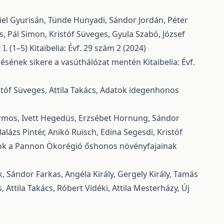
ániel Gyurisán, Tünde Hunyadi, Sándor Jordán, Péter
, Pál Simon, Kristóf Süveges, Gyula Szabó, József
I. (1–5)
Kitaibelia: Évf. 29 szám 2 (2024)
edésének sikere a vasúthálózat mentén
Kitaibelia: Évf.
tóf Süveges, Attila Takács,
Adatok idegenhonos
Harmos, Ivett Hegedüs, Erzsébet Hornung, Sándor
alázs Pintér, Anikó Ruisch, Edina Segesdi, Kristóf
ok a Pannon Ökorégió őshonos növényfajainak
, Sándor Farkas, Angéla Király, Gergely Király, Tamás
 Attila Takács, Róbert Vidéki, Attila Mesterházy,
Új