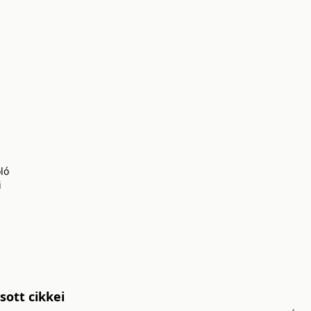
ló
i
ott cikkei