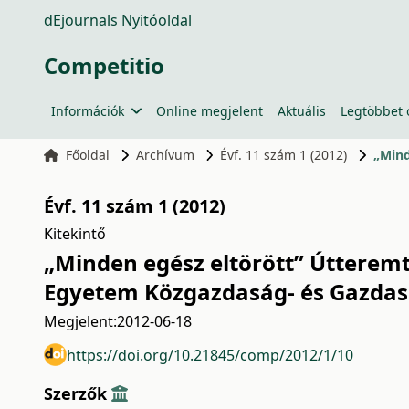
dEjournals Nyitóoldal
Competitio
Információk
Online megjelent
Aktuális
Legtöbbet 
Főoldal
Archívum
Évf. 11 szám 1 (2012)
„Mind
Évf. 11 szám 1 (2012)
Kitekintő
„Minden egész eltörött” Útterem
Egyetem Közgazdaság- és Gazdas
Megjelent:
2012-06-18
https://doi.org/10.21845/comp/2012/1/10
Szerzők