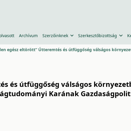
olvasott
Archívum
Szerzőinknek
Szerkesztőbizottság
K
en egész eltörött” Útteremtés és útfüggőség válságos környez
tés és útfüggőség válságos környezet
ágtudományi Karának Gazdaságpolitik