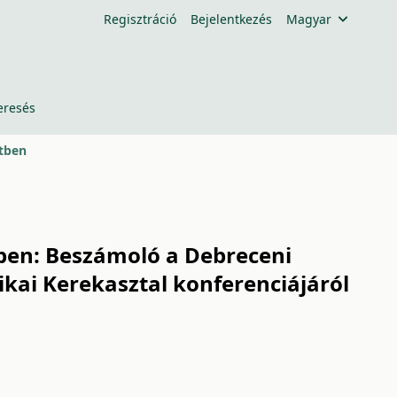
Regisztráció
Bejelentkezés
Magyar
eresés
etben
ben: Beszámoló a Debreceni
ai Kerekasztal konferenciájáról