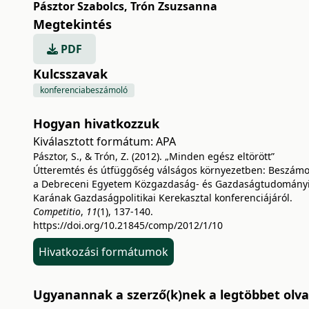
Pásztor Szabolcs
,
Trón Zsuzsanna
Megtekintés
PDF
Kulcsszavak
konferenciabeszámoló
Hogyan hivatkozzuk
Kiválasztott formátum:
APA
Pásztor, S., & Trón, Z. (2012). „Minden egész eltörött”
Útteremtés és útfüggőség válságos környezetben: Beszámo
a Debreceni Egyetem Közgazdaság- és Gazdaságtudomány
Karának Gazdaságpolitikai Kerekasztal konferenciájáról.
Competitio
,
11
(1), 137-140.
https://doi.org/10.21845/comp/2012/1/10
Hivatkozási formátumok
Ugyanannak a szerző(k)nek a legtöbbet olvas