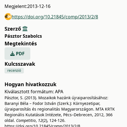
Megjelent:
2013-12-16
https://doi.org/10.21845/comp/2013/2/8
Szerző
Pásztor Szabolcs
Megtekintés
PDF
Kulcsszavak
recenzió
Hogyan hivatkozzuk
Kiválasztott formátum:
APA
Pásztor, S. (2013). Mozaikok hazánk újraiparosításához:
Baranyi Béla – Fodor István (Szerk.): Környezetipar,
újraiparosítás és regionalitás Magyarországon. MTA KRTK
Regionális Kutatások Intézete, Pécs–Debrecen, 2012, 366
oldal.
Competitio
,
12
(2), 124-126.
https://doi.org/10.21845/comp/2013/2/8