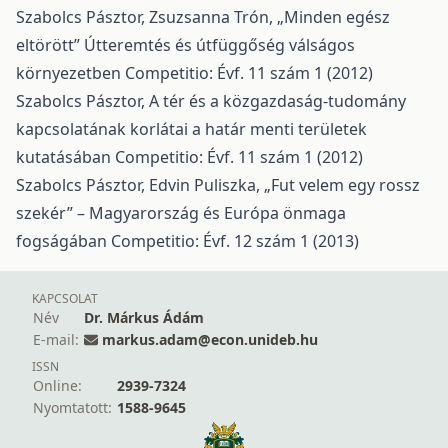
Szabolcs Pásztor, Zsuzsanna Trón,
„Minden egész
eltörött” Útteremtés és útfüggőség válságos
környezetben
Competitio: Évf. 11 szám 1 (2012)
Szabolcs Pásztor,
A tér és a közgazdaság-tudomány
kapcsolatának korlátai a határ menti területek
kutatásában
Competitio: Évf. 11 szám 1 (2012)
Szabolcs Pásztor, Edvin Puliszka,
„Fut velem egy rossz
szekér” – Magyarország és Európa önmaga
fogságában
Competitio: Évf. 12 szám 1 (2013)
KAPCSOLAT
Név
Dr. Márkus Ádám
E-mail:
markus.adam@econ.unideb.hu
ISSN
Online:
2939-7324
Nyomtatott:
1588-9645