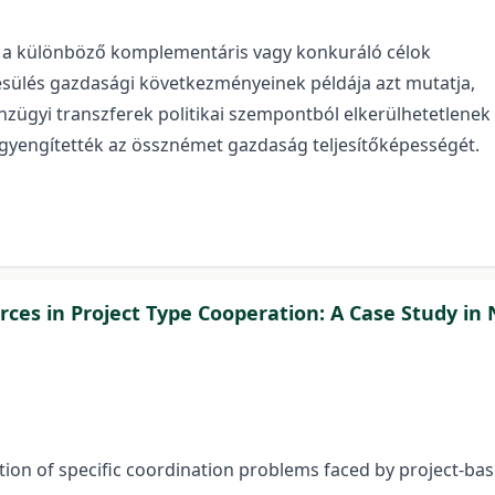
 a különböző komplementáris vagy konkuráló célok
ülés gazdasági következményeinek példája azt mutatja,
nzügyi transzferek politikai szempontból elkerülhetetlenek
gyengítették az össznémet gazdaság teljesítőképességét.
rces in Project Type Cooperation: A Case Study in
ation of specific coordination problems faced by project-b