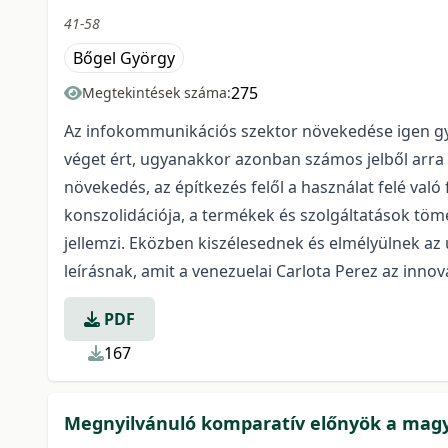
41-58
Bőgel György
275
Megtekintések száma:
Az infokommunikációs szektor növekedése igen gyo
véget ért, ugyanakkor azonban számos jelből arra 
növekedés, az építkezés felől a használat felé való
konszolidációja, a termékek és szolgáltatások töme
jellemzi. Eközben kiszélesednek és elmélyülnek az
leírásnak, amit a venezuelai Carlota Perez az inn
PDF
167
Megnyilvánuló komparatív előnyök a magy