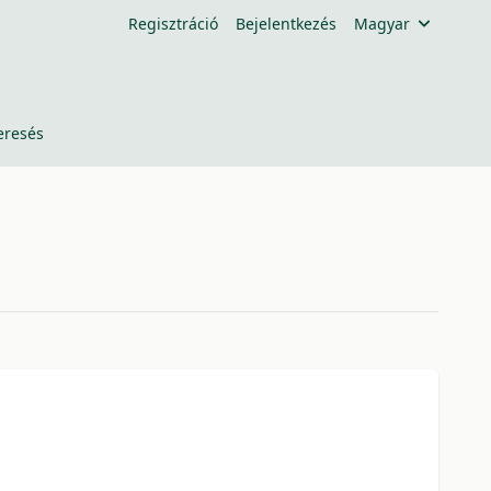
Regisztráció
Bejelentkezés
Magyar
eresés