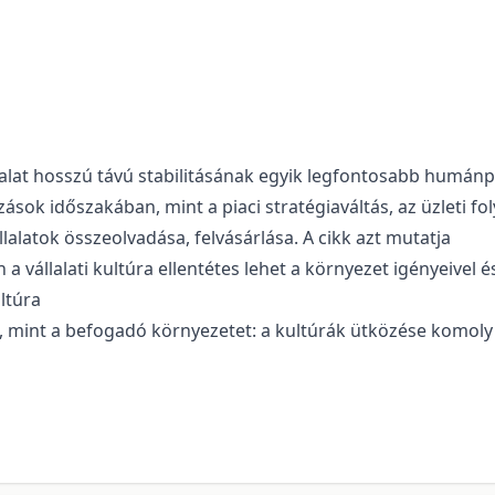
llalat hosszú távú stabilitásának egyik legfontosabb humánp
ások időszakában, mint a piaci stratégiaváltás, az üzleti f
lalatok összeolvadása, felvásárlása. A cikk azt mutatja
n a vállalati kultúra ellentétes lehet a környezet igényeiv
ultúra
, mint a befogadó környezetet: a kultúrák ütközése komoly 