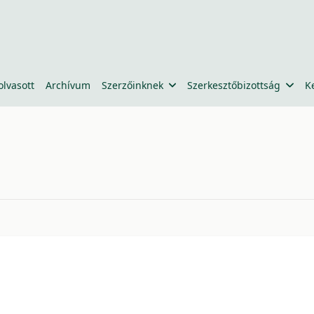
olvasott
Archívum
Szerzőinknek
Szerkesztőbizottság
K
5bacabcc21