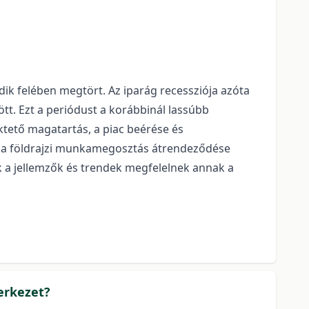
ik felében megtört. Az iparág recessziója azóta
t. Ezt a periódust a korábbinál lassúbb
ektető magatartás, a piac beérése és
sa, a földrajzi munkamegosztás átrendeződése
k a jellemzők és trendek megfelelnek annak a
erkezet?