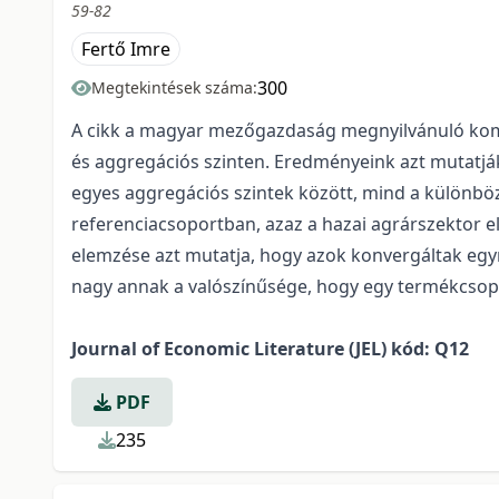
59-82
Fertő Imre
300
Megtekintések száma:
A cikk a magyar mezőgazdaság megnyilvánuló kompa
és aggregációs szinten. Eredményeink azt mutatj
egyes aggregációs szintek között, mind a különbö
referenciacsoportban, azaz a hazai agrárszektor e
elemzése azt mutatja, hogy azok konvergáltak eg
nagy annak a valószínűsége, hogy egy termékcsopor
Journal of Economic Literature (JEL) kód: Q12
PDF
235