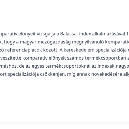
ratív előnyeit vizsgálja a Balassa- index alkalmazásával 
ák, hogy a magyar mezőgazdaság megnyilvánuló komparatí
ző referenciapiacok között. A kereskedelem specializációj
lveszítette komparatív előnyeit számos termékcsoportban a
ymáshoz, de az egyes termékcsoportoknál az indexek nagy
t specializációja csökkenjen, míg annak növekedésére alig