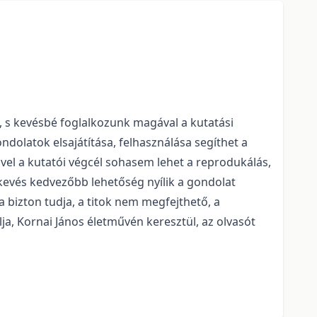
, s kevésbé foglalkozunk magával a kutatási
dolatok elsajátítása, felhasználása segíthet a
vel a kutatói végcél sohasem lehet a reprodukálás,
kevés kedvezőbb lehetőség nyílik a gondolat
 bizton tudja, a titok nem megfejthető, a
ja, Kornai János életművén keresztül, az olvasót