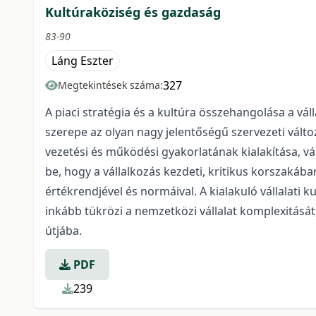
Kultúraköziség és gazdaság
83-90
Láng Eszter
327
Megtekintések száma:
A piaci stratégia és a kultúra összehangolása a vá
szerepe az olyan nagy jelentőségű szervezeti változ
vezetési és működési gyakorlatának kialakítása, vál
be, hogy a vállalkozás kezdeti, kritikus korszakába
értékrendjével és normáival. A kialakuló vállalati k
inkább tükrözi a nemzetközi vállalat komplexitását
útjába.
PDF
239