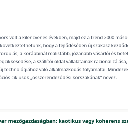
rs volt a kilencvenes években, majd ez a trend 2000 másod
következtethetünk, hogy a fejlődésében új szakasz kezdődöt
 fordulás, a korábbinál realistább, józanabb vásárlói és bef
gcikkesedése, a szállítói oldal vállalatainak racionalizálá
 új technológiához való alkalmazkodás folyamatai. Mindeze
ovációs ciklusok „összerendeződési korszakának” nevez.
ar mezőgazdaságban: kaotikus vagy koherens sz