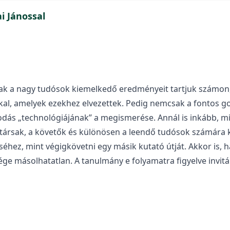
ai Jánossal
csak a nagy tudósok kiemelkedő eredményeit tartjuk számon
al, amelyek ezekhez elvezettek. Pedig nemcsak a fontos gon
dás „technológiájának” a megismerése. Annál is inkább, mi
társak, a követők és különösen a leendő tudósok számára 
ez, mint végigkövetni egy másik kutató útját. Akkor is, ha
e másolhatatlan. A tanulmány e folyamatra figyelve invitál