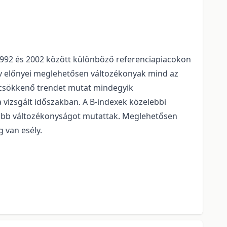
1992 és 2002 között különböző referenciapiacokon
v előnyei meglehetősen változékonyak mind az
a csökkenő trendet mutat mindegyik
 vizsgált időszakban. A B-indexek közelebbi
obb változékonyságot mutattak. Meglehetősen
 van esély.