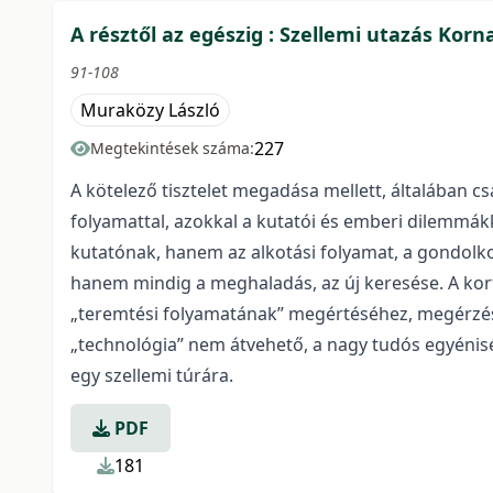
A résztől az egészig : Szellemi utazás Korn
91-108
Muraközy László
227
Megtekintések száma:
A kötelező tisztelet megadása mellett, általában 
folyamattal, azokkal a kutatói és emberi dilemmákk
kutatónak, hanem az alkotási folyamat, a gondolko
hanem mindig a meghaladás, az új keresése. A kor
„teremtési folyamatának” megértéséhez, megérzéséh
„technológia” nem átvehető, a nagy tudós egyéniség
egy szellemi túrára.
PDF
181