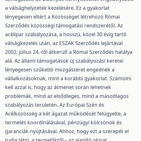
a válsághelyzetek kezelésére. Ez a gyakorlat
lényegesen eltért a Közösséget létrehozó Római
Szerződés közösségi támogatási rendszerétől. Az
acélipar szabályozása, a hosszú, közel 30 évig tartó
válságkezelés után, az ESZAK Szerződés lejártával
2002. július 24.-től átkerült a Római Szerződés hatálya
alá. Az állami támogatások új szabályozási keretei
lényegesen szűkebb mozgásteret engednek a
vállalkozásoknak, mint a korábbi gyakorlat. Számolni
kell azzal is, hogy az átmenet során lehetnek
problémák, mind az elsődleges, mind a másodlagos
szabályozás területén. Az Európai Szén és
Acélközösség a két ágazat működését felügyelte, a
termelés koordinálásával, pénzügyi kölcsönök és
garanciák nyújtásával. Ahhoz, hogy ezt a szerepét el
tudja látni, a termelőktől – az alapító okirat