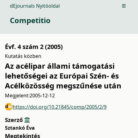
dEjournals Nyitóoldal
Open m
Competitio
Évf. 4 szám 2 (2005)
Kutatás közben
Az acélipar állami támogatási
lehetőségei az Európai Szén- és
Acélközösség megszűnése után
Megjelent:
2005-12-12
https://doi.org/10.21845/comp/2005/2/9
Szerző
Sztankó Éva
Megtekintés