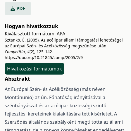
PDF
Hogyan hivatkozzuk
Kiválasztott formátum:
APA
Sztankó, É. (2005). Az acélipar állami támogatási lehetőségei
az Európai Szén- és Acélközösség megszűnése után.
Competitio
,
4
(2), 125-142.
https://doi.org/10.21845/comp/2005/2/9
Hivatkozási formátumok
Absztrakt
Az Európai Szén- és Acélközösség (más néven
Montánunió) az ún. Főhatóság irányításával a
szénbányászat és az acélipar közösségi szintű
fejlesztési kereteinek kialakítására tett kísérletet. A
Szerződés általános szabályként megtiltotta az állami
támogatást, de bizonyos könnyítéseket engedélyezett