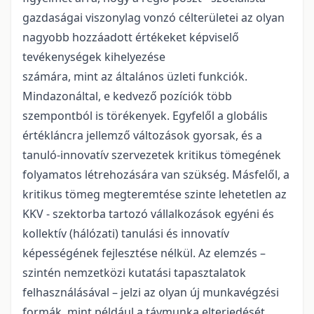
gazdaságai viszonylag vonzó célterületei az olyan
nagyobb hozzáadott értékeket képviselő
tevékenységek kihelyezése
számára, mint az általános üzleti funkciók.
Mindazonáltal, e kedvező pozíciók több
szempontból is törékenyek. Egyfelől a globális
értékláncra jellemző változások gyorsak, és a
tanuló-innovatív szervezetek kritikus tömegének
folyamatos létrehozására van szükség. Másfelől, a
kritikus tömeg megteremtése szinte lehetetlen az
KKV - szektorba tartozó vállalkozások egyéni és
kollektív (hálózati) tanulási és innovatív
képességének fejlesztése nélkül. Az elemzés –
szintén nemzetközi kutatási tapasztalatok
felhasználásával – jelzi az olyan új munkavégzési
formák, mint például a távmunka elterjedését