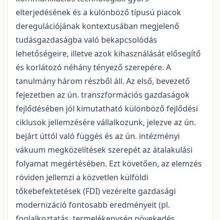
elterjedésének és a különböző típusú piacok
deregulációjának kontextusában megjelenő
tudásgazdaságba való bekapcsolódás
lehetőségeire, illetve azok kihasználását elősegítő
és korlátozó néhány tényező szerepére. A
tanulmány három részből áll. Az első, bevezető
fejezetben az ún. transzformációs gazdaságok
fejlődésében jól kimutatható különböző fejlődési
ciklusok jellemzésére vállalkozunk, jelezve az ún.
bejárt úttól való függés és az ún. intézményi
vákuum megközelítések szerepét az átalakulási
folyamat megértésében. Ezt követően, az elemzés
röviden jellemzi a közvetlen külföldi
tőkebefektetések (FDI) vezérelte gazdasági
modernizáció fontosabb eredményeit (pl.
foglalkoztatás, termelékenység növekedés,