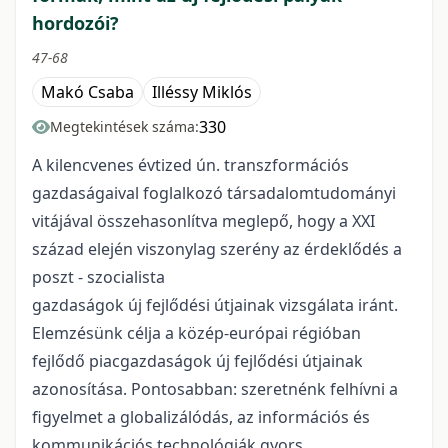
hordozói?
47-68
Makó Csaba
Illéssy Miklós
330
Megtekintések száma:
A kilencvenes évtized ún. transzformációs
gazdaságaival foglalkozó társadalomtudományi
vitájával összehasonlítva meglepő, hogy a XXI
század elején viszonylag szerény az érdeklődés a
poszt - szocialista
gazdaságok új fejlődési útjainak vizsgálata iránt.
Elemzésünk célja a közép-európai régióban
fejlődő piacgazdaságok új fejlődési útjainak
azonosítása. Pontosabban: szeretnénk felhívni a
figyelmet a globalizálódás, az információs és
kommunikációs technológiák gyors