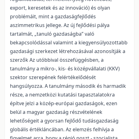
export, keresetek és az innováció) és olyan
problémáit, mint a gazdaságfejlődés
aszimmetrikus jellege. Az új fejlődési pálya
tartalmát, „tanuló gazdaságba” való
bekapcsolódással valamint a kiegyensúlyozottabb
gazdasági szerkezet létrehozásával azonosítják a
szerzők Az utóbbival összefüggésben, a
tanulmány a mikro-, kis- és középvállalati (KKV)
szektor szerepének felértékelődését
hangsúlyozza. A tanulmány második és harmadik
része, a nemzetközi kutatási tapasztalatokra
építve jelzi a közép-európai gazdaságok, ezen
belül a magyar gazdaság részvételének
lehetőségeit a gyorsan fejlődő tudásgazdaság
globális értékláncában. Az elemzés felhívja a
figyelmet arra, hogy a régió poszt - szocialista