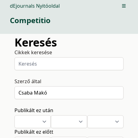
dEjournals Nyitóoldal
Open m
Competitio
Keresés
Cikkek keresése
Szerző által
Publikált ez után
Publikált ez előtt