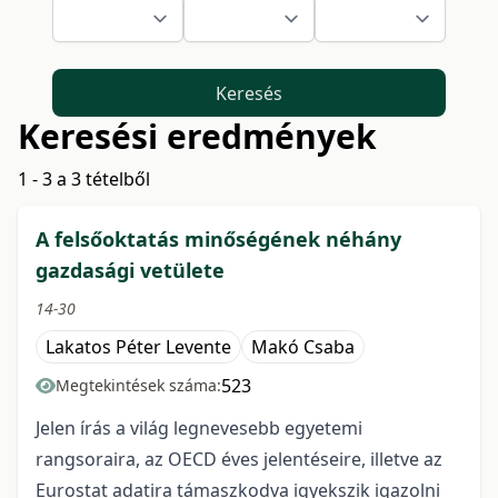
Keresés
Keresési eredmények
1 - 3 a 3 tételből
A felsőoktatás minőségének néhány
gazdasági vetülete
14-30
Lakatos Péter Levente
Makó Csaba
523
Megtekintések száma:
Jelen írás a világ legnevesebb egyetemi
rangsoraira, az OECD éves jelentéseire, illetve az
Eurostat adatira támaszkodva igyekszik igazolni