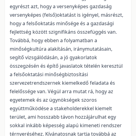
egyrészt azt, hogy a versenyképes gazdaság
versenyképes (felső)oktatást is igényel, másrészt,
hogy a felsőoktatás minősége és a gazdasági
fejlettség között szignifikáns összefüggés van.
Továbbá, hogy ebben a folyamatban a
minőségkultúra alakításán, iránymutatásain,
segítő vizsgálódásán, a jó gyakorlatok
összegzésén és építő javaslatok tételén keresztül
a felsőoktatási minőségbiztosítási
szervezetrendszernek kiemelkedő feladata és
felelőssége van. Végül arra mutat rá, hogy az
egyetemek és az ügynökségek szoros
együttműködése a stakeholderekkel kiemelt
terület, ami hosszabb távon hozzájárulhat egy
sokkal inkább képesség alapú kimeneti rendszer
térnyeréséhez. Kívánatosnak tartja továbbá az