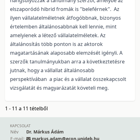
hangsúlyozzák a tanulmány szerzői, amelybe az
elszaporódó hibrid fromák is "beleférnek". Az
ilyen vállalatelméletnek átfogóbbnak, bizonyos
értelemben általánosabbnak kell lennie, mint
amelyienek a létező vállalatelméletek. Az
általánosítás több ponton is az aktorok
magatartásának alaposabb elemzését igényli. A
szerzők tanulmányukban arra a következtetésre
jutnak, hogy a vállallat általánosabb
perspektívában a piac és a vállalat összekapcsolt
vizsgálatát és magyarázatát követeli meg.
1 - 11 a 11 tételből
KAPCSOLAT
Név
Dr. Márkus Ádám
E-mail:
markus.adam@econ.unideb.hu