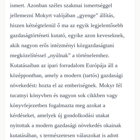
ismert. Azonban széles szakmai ismertséggel
jellemezni
Mokyrt valójában „gyenge” állítás,
hiszen kétségtelenül ő ma az egyik legjelentősebb
gazdaságtörténeti kutató, egyike azon keveseknek,
akik nagyon erős intézményi
közgazdaságtani
megközelítéssel „nyúlnak” a történelemhez.
Kutatásaiban az
ipari forradalom Európája áll a
középpontban, amely a modern (tartós) gazdasági
növekedést
hozta el az emberiségnek. Mokyr fél
2
tucatnyi könyvben és nagyon sok
cikkben vagy
könyvfejezetben fogalmazta meg azokat a
kérdéseket, amelyek új
gondolkodási utakat
nyitottak a modern gazdasági növekedés okainak
kutatásában, s
természetesen válaszokat is adott