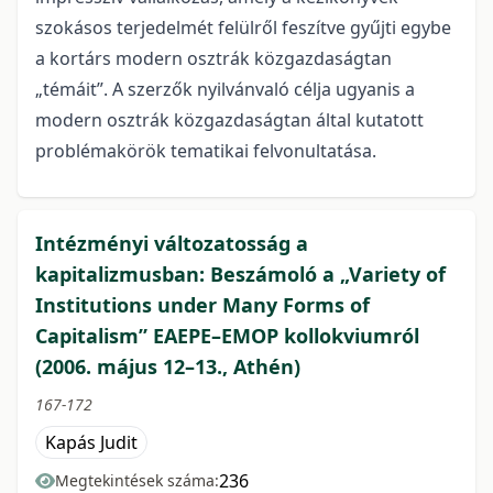
szokásos terjedelmét felülről feszítve gyűjti egybe
a kortárs modern osztrák közgazdaságtan
„témáit”. A szerzők nyilvánvaló célja ugyanis a
modern osztrák közgazdaságtan által kutatott
problémakörök tematikai felvonultatása.
Intézményi változatosság a
kapitalizmusban: Beszámoló a „Variety of
Institutions under Many Forms of
Capitalism” EAEPE–EMOP kollokviumról
(2006. május 12–13., Athén)
167-172
Kapás Judit
236
Megtekintések száma: