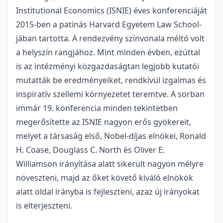
Institutional Economics (ISNIE) éves konferenciáját
2015-ben a patinás Harvard Egyetem Law School-
jában tartotta. A rendezvény színvonala méltó volt
a helyszín rangjához. Mint minden évben, ezúttal
is az intézményi közgazdaságtan legjobb kutatói
mutatták be eredményeiket, rendkívül izgalmas és
inspiratív szellemi környezetet teremtve. A sorban
immár 19. konferencia minden tekintetben
megerősítette az ISNIE nagyon erős gyökereit,
melyet a társaság első, Nobel-díjas elnökei, Ronald
H. Coase, Douglass C. North és Oliver E.
Williamson irányítása alatt sikerült nagyon mélyre
növeszteni, majd az őket követő kiváló elnökök
alatt oldal irányba is fejleszteni, azaz új irányokat
is elterjeszteni.