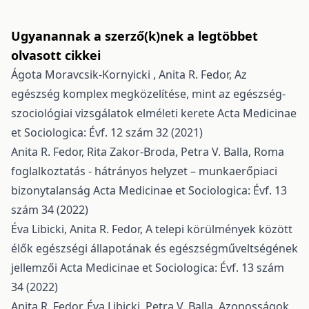
Ugyanannak a szerző(k)nek a legtöbbet
olvasott cikkei
Ágota Moravcsik-Kornyicki , Anita R. Fedor,
Az
egészség komplex megközelítése, mint az egészség-
szociológiai vizsgálatok elméleti kerete
Acta Medicinae
et Sociologica: Évf. 12 szám 32 (2021)
Anita R. Fedor, Rita Zakor-Broda, Petra V. Balla,
Roma
foglalkoztatás - hátrányos helyzet – munkaerőpiaci
bizonytalanság
Acta Medicinae et Sociologica: Évf. 13
szám 34 (2022)
Éva Libicki, Anita R. Fedor,
A telepi körülmények között
élők egészségi állapotának és egészségműveltségének
jellemzői
Acta Medicinae et Sociologica: Évf. 13 szám
34 (2022)
Anita R. Fedor, Éva Libicki, Petra V. Balla,
Azonosságok