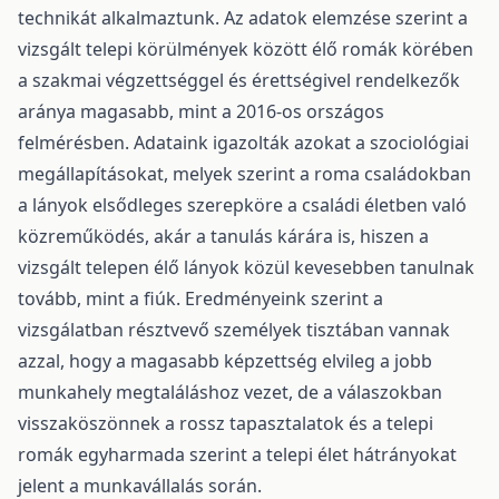
technikát alkalmaztunk. Az adatok elemzése szerint a
vizsgált telepi körülmények között élő romák körében
a szakmai végzettséggel és érettségivel rendelkezők
aránya magasabb, mint a 2016-os országos
felmérésben. Adataink igazolták azokat a szociológiai
megállapításokat, melyek szerint a roma családokban
a lányok elsődleges szerepköre a családi életben való
közreműködés, akár a tanulás kárára is, hiszen a
vizsgált telepen élő lányok közül kevesebben tanulnak
tovább, mint a fiúk. Eredményeink szerint a
vizsgálatban résztvevő személyek tisztában vannak
azzal, hogy a magasabb képzettség elvileg a jobb
munkahely megtaláláshoz vezet, de a válaszokban
visszaköszönnek a rossz tapasztalatok és a telepi
romák egyharmada szerint a telepi élet hátrányokat
jelent a munkavállalás során.