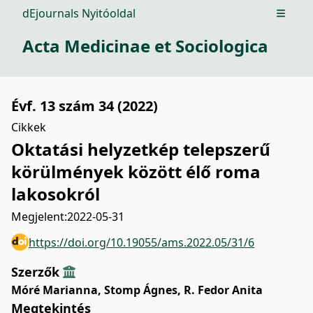
dEjournals Nyitóoldal
Open m
Acta Medicinae et Sociologica
Évf. 13 szám 34 (2022)
Cikkek
Oktatási helyzetkép telepszerű
körülmények között élő roma
lakosokról
Megjelent:
2022-05-31
https://doi.org/10.19055/ams.2022.05/31/6
Szerzők
Móré Marianna
,
Stomp Ágnes
,
R. Fedor Anita
Megtekintés