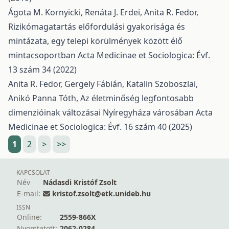
Ágota M. Kornyicki, Renáta J. Erdei, Anita R. Fedor,
Rizikómagatartás előfordulási gyakorisága és
mintázata, egy telepi körülmények között élő
mintacsoportban
Acta Medicinae et Sociologica: Évf.
13 szám 34 (2022)
Anita R. Fedor, Gergely Fábián, Katalin Szoboszlai,
Anikó Panna Tóth,
Az életminőség legfontosabb
dimenzióinak változásai Nyíregyháza városában
Acta
Medicinae et Sociologica: Évf. 16 szám 40 (2025)
1
2
>
>>
KAPCSOLAT
Név
Nádasdi Kristóf Zsolt
E-mail:
kristof.zsolt@etk.unideb.hu
ISSN
Online:
2559-866X
Nyomtatott:
2062-0284