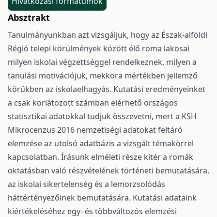
Hivatkozási formátumok
Absztrakt
Tanulmányunkban azt vizsgáljuk, hogy az Észak-alföldi
Régió telepi körülmények között élő roma lakosai
milyen iskolai végzettséggel rendelkeznek, milyen a
tanulási motivációjuk, mekkora mértékben jellemző
körükben az iskolaelhagyás. Kutatási eredményeinket
a csak korlátozott számban elérhető országos
statisztikai adatokkal tudjuk összevetni, mert a KSH
Mikrocenzus 2016 nemzetiségi adatokat feltáró
elemzése az utolsó adatbázis a vizsgált témakörrel
kapcsolatban. Írásunk elméleti része kitér a romák
oktatásban való részvételének történeti bemutatására,
az iskolai sikertelenség és a lemorzsolódás
háttértényezőinek bemutatására. Kutatási adataink
kiértékeléséhez egy- és többváltozós elemzési