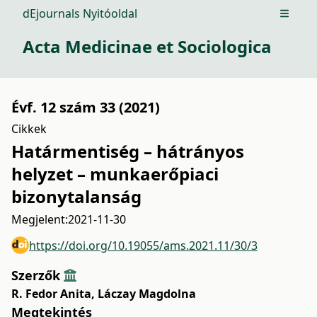
dEjournals Nyitóoldal
Open m
Acta Medicinae et Sociologica
Évf. 12 szám 33 (2021)
Cikkek
Határmentiség – hátrányos
helyzet – munkaerőpiaci
bizonytalanság
Megjelent:
2021-11-30
https://doi.org/10.19055/ams.2021.11/30/3
Szerzők
R. Fedor Anita
,
Láczay Magdolna
Megtekintés