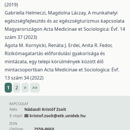
(2019)
Gabriella Helmeczi, Magdolna Láczay,
A munkahelyi
egészségfejlesztés és az egészségturizmus kapcsolata
Magyarországon
Acta Medicinae et Sociologica: Évf. 14
szám 37 (2023)
Ágota M. Kornyicki, Renáta J. Erdei, Anita R. Fedor,
Rizikómagatartás előfordulási gyakorisága és
mintázata, egy telepi körülmények között élő
mintacsoportban
Acta Medicinae et Sociologica: Évf.
13 szám 34 (2022)
1
2
>
>>
KAPCSOLAT
Név
Nádasdi Kristóf Zsolt
E-mail:
kristof.zsolt@etk.unideb.hu
ISSN
Online:
2559-866X