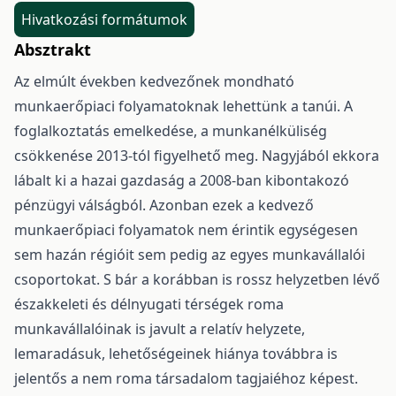
Hivatkozási formátumok
Absztrakt
Az elmúlt években kedvezőnek mondható
munkaerőpiaci folyamatoknak lehettünk a tanúi. A
foglalkoztatás emelkedése, a munkanélküliség
csökkenése 2013-tól figyelhető meg. Nagyjából ekkora
lábalt ki a hazai gazdaság a 2008-ban kibontakozó
pénzügyi válságból. Azonban ezek a kedvező
munkaerőpiaci folyamatok nem érintik egységesen
sem hazán régióit sem pedig az egyes munkavállalói
csoportokat. S bár a korábban is rossz helyzetben lévő
északkeleti és délnyugati térségek roma
munkavállalóinak is javult a relatív helyzete,
lemaradásuk, lehetőségeinek hiánya továbbra is
jelentős a nem roma társadalom tagjaiéhoz képest.