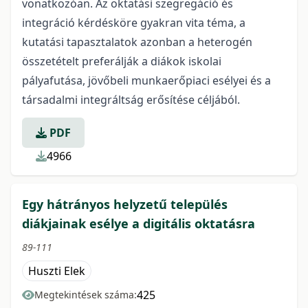
vonatkozóan. Az oktatási szegregáció és
integráció kérdésköre gyakran vita téma, a
kutatási tapasztalatok azonban a heterogén
összetételt preferálják a diákok iskolai
pályafutása, jövőbeli munkaerőpiaci esélyei és a
társadalmi integráltság erősítése céljából.
PDF
4966
Egy hátrányos helyzetű település
diákjainak esélye a digitális oktatásra
89-111
Huszti Elek
425
Megtekintések száma: