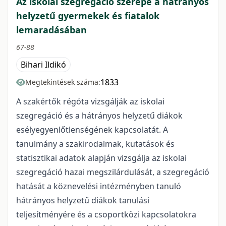
Az iskolai szegregáció szerepe a hátrányos
helyzetű gyermekek és fiatalok
lemaradásában
67-88
Bihari Ildikó
1833
Megtekintések száma:
A szakértők régóta vizsgálják az iskolai
szegregáció és a hátrányos helyzetű diákok
esélyegyenlőtlenségének kapcsolatát. A
tanulmány a szakirodalmak, kutatások és
statisztikai adatok alapján vizsgálja az iskolai
szegregáció hazai megszilárdulását, a szegregáció
hatását a köznevelési intézményben tanuló
hátrányos helyzetű diákok tanulási
teljesítményére és a csoportközi kapcsolatokra