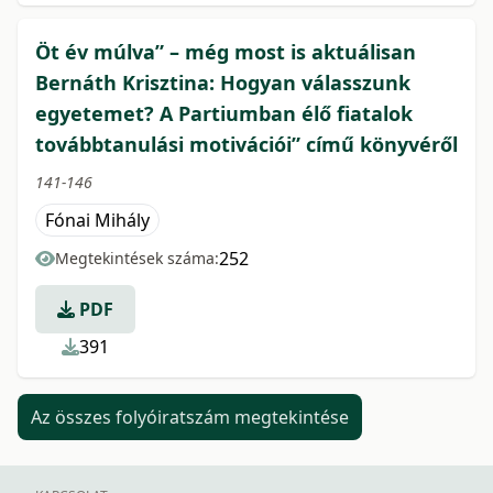
Öt év múlva” – még most is aktuálisan
Bernáth Krisztina: Hogyan válasszunk
egyetemet? A Partiumban élő fiatalok
továbbtanulási motivációi” című könyvéről
141-146
Fónai Mihály
252
Megtekintések száma:
PDF
391
Az összes folyóiratszám megtekintése