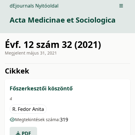
dEjournals Nyitóoldal
Open m
Acta Medicinae et Sociologica
Évf. 12 szám 32 (2021)
Megjelent
május 31, 2021
issue.tableOfContents6a764
Cikkek
Főszerkesztői köszöntő
4
R. Fedor Anita
319
Megtekintések száma:
PDF