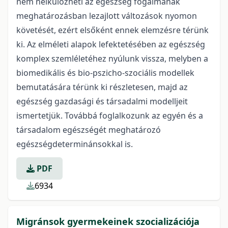
nem nélkülözheti az egészség fogalmának
meghatározásban lezajlott változások nyomon
követését, ezért elsőként ennek elemzésre térünk
ki. Az elméleti alapok lefektetésében az egészség
komplex szemléletéhez nyúlunk vissza, melyben a
biomedikális és bio-pszicho-szociális modellek
bemutatására térünk ki részletesen, majd az
egészség gazdasági és társadalmi modelljeit
ismertetjük. Továbbá foglalkozunk az egyén és a
társadalom egészségét meghatározó
egészségdeterminánsokkal is.
PDF
6934
Migránsok gyermekeinek szocializációja