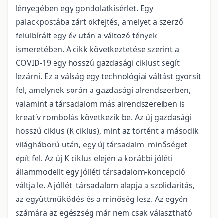
lényegében egy gondolatkísérlet. Egy
palackpostába zárt okfejtés, amelyet a szerző
felülbírált egy év után a változó tények
ismeretében. A cikk következtetése szerint a
COVID-19 egy hosszú gazdasági ciklust segít
lezárni. Ez a válság egy technológiai váltást gyorsít
fel, amelynek során a gazdasági alrendszerben,
valamint a társadalom más alrendszereiben is
kreatív rombolás következik be. Az új gazdasági
hosszú ciklus (K ciklus), mint az történt a második
világháború után, egy új társadalmi minőséget
épít fel. Az új K ciklus elején a korábbi jóléti
állammodellt egy jólléti társadalom-koncepció
váltja le. A jólléti társadalom alapja a szolidaritás,
az együttműködés és a minőség lesz. Az egyén
számára az egészség már nem csak választható