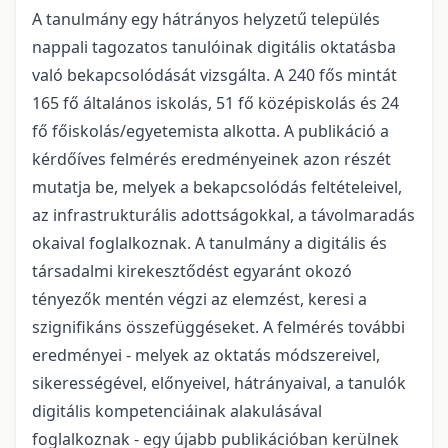
A tanulmány egy hátrányos helyzetű település
nappali tagozatos tanulóinak digitális oktatásba
való bekapcsolódását vizsgálta. A 240 fős mintát
165 fő általános iskolás, 51 fő középiskolás és 24
fő főiskolás/egyetemista alkotta. A publikáció a
kérdőíves felmérés eredményeinek azon részét
mutatja be, melyek a bekapcsolódás feltételeivel,
az infrastrukturális adottságokkal, a távolmaradás
okaival foglalkoznak. A tanulmány a digitális és
társadalmi kirekesztődést egyaránt okozó
tényezők mentén végzi az elemzést, keresi a
szignifikáns összefüggéseket. A felmérés további
eredményei - melyek az oktatás módszereivel,
sikerességével, előnyeivel, hátrányaival, a tanulók
digitális kompetenciáinak alakulásával
foglalkoznak - egy újabb publikációban kerülnek