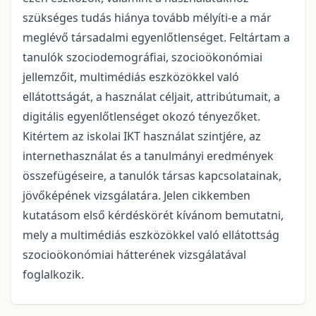
szükséges tudás hiánya tovább mélyíti-e a már
meglévő társadalmi egyenlőtlenséget. Feltártam a
tanulók szociodemográfiai, szocioökonómiai
jellemzőit, multimédiás eszközökkel való
ellátottságát, a használat céljait, attribútumait, a
digitális egyenlőtlenséget okozó tényezőket.
Kitértem az iskolai IKT használat szintjére, az
internethasználat és a tanulmányi eredmények
összefügéseire, a tanulók társas kapcsolatainak,
jövőképének vizsgálatára. Jelen cikkemben
kutatásom első kérdéskörét kívánom bemutatni,
mely a multimédiás eszközökkel való ellátottság
szocioökonómiai hátterének vizsgálatával
foglalkozik.