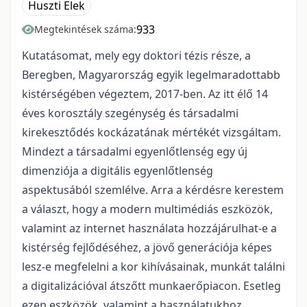
Huszti Elek
933
Megtekintések száma:
Kutatásomat, mely egy doktori tézis része, a
Beregben, Magyarország egyik legelmaradottabb
kistérségében végeztem, 2017-ben. Az itt élő 14
éves korosztály szegénység és társadalmi
kirekesztődés kockázatának mértékét vizsgáltam.
Mindezt a társadalmi egyenlőtlenség egy új
dimenziója a digitális egyenlőtlenség
aspektusából szemlélve. Arra a kérdésre kerestem
a választ, hogy a modern multimédiás eszközök,
valamint az internet használata hozzájárulhat-e a
kistérség fejlődéséhez, a jövő generációja képes
lesz-e megfelelni a kor kihívásainak, munkát találni
a digitalizációval átszőtt munkaerőpiacon. Esetleg
ezen eszközök, valamint a használatukhoz