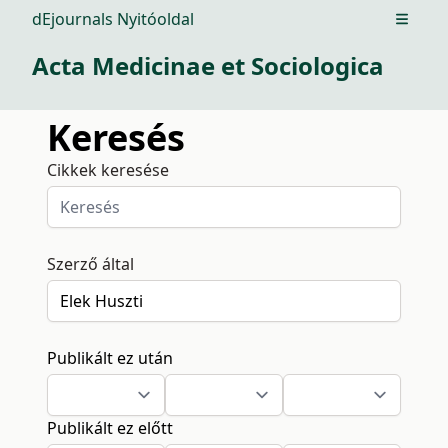
dEjournals Nyitóoldal
Open m
Acta Medicinae et Sociologica
Keresés
Cikkek keresése
Szerző által
Publikált ez után
Publikált ez előtt