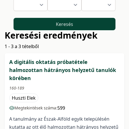
Keresés
Keresési eredmények
1 - 3 a 3 tételből
A digitális oktatás próbatétele
halmozottan hátrányos helyzetű tanulók
körében
160-189
Huszti Elek
599
Megtekintések száma:
A tanulmány az Észak-Alföld egyik településén
kutatta az ott élő halmozottan hátrányos helyzetű