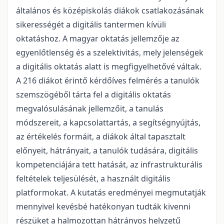
általános és középiskolás diákok csatlakozásának
sikerességét a digitális tantermen kívüli
oktatáshoz. A magyar oktatás jellemzője az
egyenlőtlenség és a szelektivitás, mely jelenségek
a digitális oktatás alatt is megfigyelhetővé váltak.
A 216 diákot érintő kérdőíves felmérés a tanulók
szemszögéből tárta fel a digitális oktatás
megvalósulásának jellemzőit, a tanulás
módszereit, a kapcsolattartás, a segítségnyújtás,
az értékelés formáit, a diákok által tapasztalt
előnyeit, hátrányait, a tanulók tudására, digitális
kompetenciájára tett hatását, az infrastrukturális
feltételek teljesülését, a használt digitális
platformokat. A kutatás eredményei megmutatják
mennyivel kevésbé hatékonyan tudták kivenni
részüket a halmozottan hátrányos helyzetű