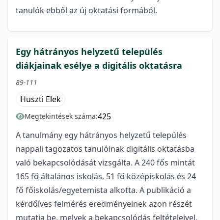
tanulók ebből az új oktatási formából.
Egy hátrányos helyzetű település
diákjainak esélye a digitális oktatásra
89-111
Huszti Elek
425
Megtekintések száma:
A tanulmány egy hátrányos helyzetű település
nappali tagozatos tanulóinak digitális oktatásba
való bekapcsolódását vizsgálta. A 240 fős mintát
165 fő általános iskolás, 51 fő középiskolás és 24
fő főiskolás/egyetemista alkotta. A publikáció a
kérdőíves felmérés eredményeinek azon részét
mutatja be, melyek a bekapcsolódás feltételeivel,