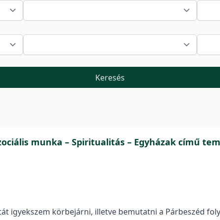
Keresés
Szociális munka – Spiritualitás – Egyházak című te
tát igyekszem körbejárni, illetve bemutatni a Párbeszéd folyó