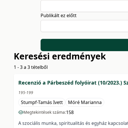
Publikált ez előtt
Keresési eredmények
1 - 3 a 3 tételből
Recenzió a Párbeszéd folyóirat (10/2023.) 
195-199
Stumpf-Tamás Ivett
Móré Marianna
158
Megtekintések száma:
A szociális munka, spiritualitás és egyház kapcsola