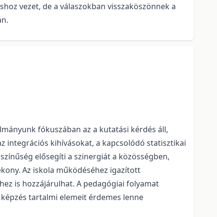
shoz vezet, de a válaszokban visszaköszönnek a
án.
lmányunk fókuszában az a kutatási kérdés áll,
 integrációs kihívásokat, a kapcsolódó statisztikai
kszínűség elősegíti a szinergiát a közösségben,
kony. Az iskola működéséhez igazított
z is hozzájárulhat. A pedagógiai folyamat
t képzés tartalmi elemeit érdemes lenne