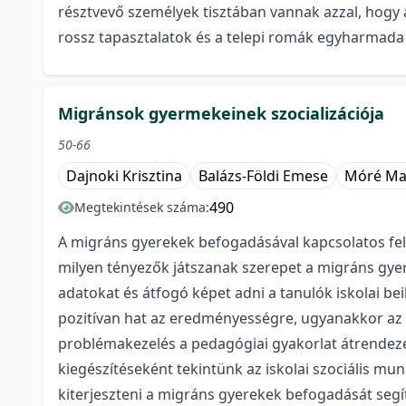
résztvevő személyek tisztában vannak azzal, hogy
rossz tapasztalatok és a telepi romák egyharmada s
Migránsok gyermekeinek szocializációja
50-66
Dajnoki Krisztina
Balázs-Földi Emese
Móré Ma
490
Megtekintések száma:
A migráns gyerekek befogadásával kapcsolatos fela
milyen tényezők játszanak szerepet a migráns gyere
adatokat és átfogó képet adni a tanulók iskolai be
pozitívan hat az eredményességre, ugyanakkor az
problémakezelés a pedagógiai gyakorlat átrendezé
kiegészítéseként tekintünk az iskolai szociális mu
kiterjeszteni a migráns gyerekek befogadását seg