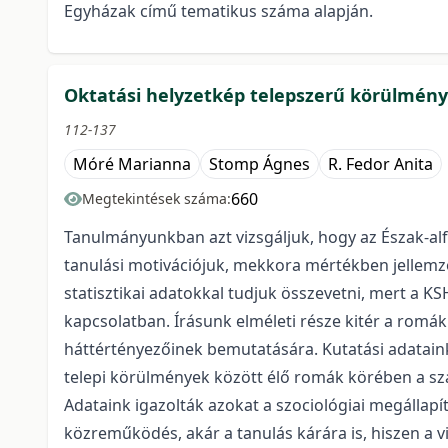
Egyházak című tematikus száma alapján.
Oktatási helyzetkép telepszerű körülmény
112-137
Móré Marianna
Stomp Ágnes
R. Fedor Anita
660
Megtekintések száma:
Tanulmányunkban azt vizsgáljuk, hogy az Észak-alf
tanulási motivációjuk, mekkora mértékben jellemz
statisztikai adatokkal tudjuk összevetni, mert a K
kapcsolatban. Írásunk elméleti része kitér a romák
háttértényezőinek bemutatására. Kutatási adataink
telepi körülmények között élő romák körében a sz
Adataink igazolták azokat a szociológiai megállapí
közreműködés, akár a tanulás kárára is, hiszen a v