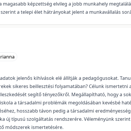
 a magasabb képzettség elvileg a jobb munkahely megtalálá
zerint a telepi élet hátrányokat jelent a munkavállalás sor
rianna
datok jelenős kihívások elé állítják a pedagógusokat. Tanu
kek sikeres beillesztési folyamatában? Célunk ismertetni az
illeszkedését segítő tényezőkről. Megállapítható, hogy a so
 iskola a társadalmi problémák megoldásában kevésbé haté
séhez, hosszabb távon pedig a társadalmi eredményességhe
nka új típusú szolgáltatás rendszerére. Véleményünk szerin
ítő módszerek ismertetésére.