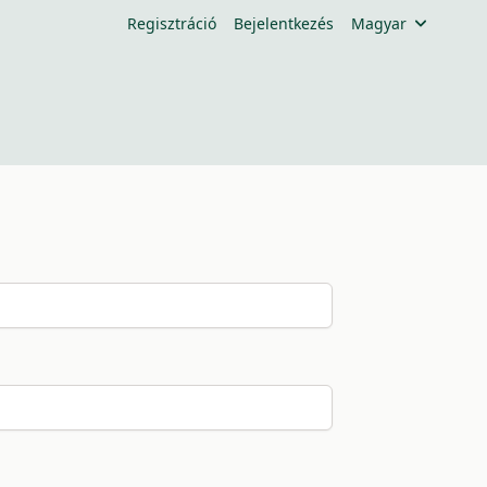
Regisztráció
Bejelentkezés
Magyar