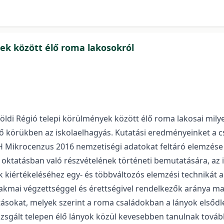
ek között élő roma lakosokról
öldi Régió telepi körülmények között élő roma lakosai milye
ő körükben az iskolaelhagyás. Kutatási eredményeinket a 
SH Mikrocenzus 2016 nemzetiségi adatokat feltáró elemzése 
 oktatásban való részvételének történeti bemutatására, az 
 kiértékeléséhez egy- és többváltozós elemzési technikát a
akmai végzettséggel és érettségivel rendelkezők aránya m
tásokat, melyek szerint a roma családokban a lányok elsődl
izsgált telepen élő lányok közül kevesebben tanulnak továb