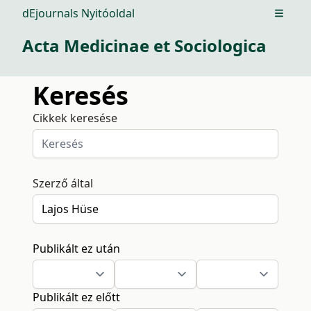
dEjournals Nyitóoldal
Open m
Acta Medicinae et Sociologica
Keresés
Cikkek keresése
Szerző által
Publikált ez után
Publikált ez előtt