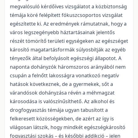
megvalósuló kérdőíves vizsgálatot a közbiztonság
témája köré felépített fókuszcsoportos vizsgálat
egészítette ki. Az eredmények rámutatnak, hogy a
város legszegényebb háztartásainak jelentős
részét tömörítő területi egységeken az egészséget
károsító magatartásformák súlyosbítják az egyéb
tényezők által befolyásolt egészségi állapotot. A
naponta dohányzók háromszoros arányából nem
csupán a felnőtt lakosságra vonatkozó negatív
hatások következnek, de a gyermekek, sőt a
várandósok dohányzása révén a méhmagzat
károsodása is valószínűsíthető. Az alkohol és
drogfogyasztás témája ugyan tabusított a
felkeresett közösségekben, de azért az így is
világosan látszik, hogy mindkét egészségkárosító
fogyasztási szokás – és későbbi addikció – jelen