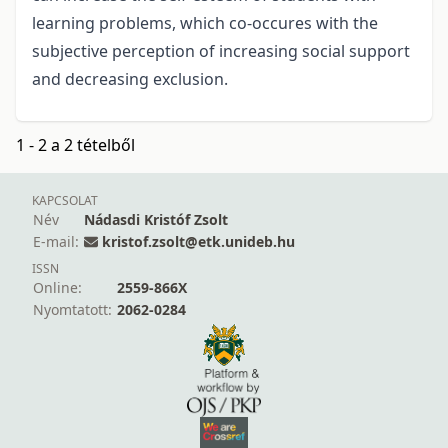
learning problems, which co-occures with the
subjective perception of increasing social support
and decreasing exclusion.
1 - 2 a 2 tételből
KAPCSOLAT
Név
Nádasdi Kristóf Zsolt
E-mail:
kristof.zsolt@etk.unideb.hu
ISSN
Online:
2559-866X
Nyomtatott:
2062-0284