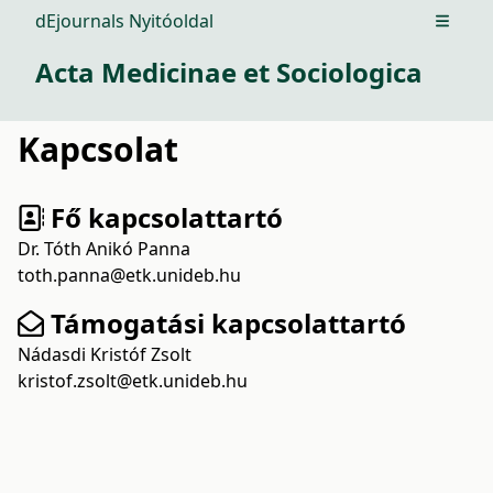
dEjournals Nyitóoldal
Open m
Acta Medicinae et Sociologica
Kapcsolat
Fő kapcsolattartó
Dr. Tóth Anikó Panna
toth.panna@etk.unideb.hu
Támogatási kapcsolattartó
Nádasdi Kristóf Zsolt
kristof.zsolt@etk.unideb.hu