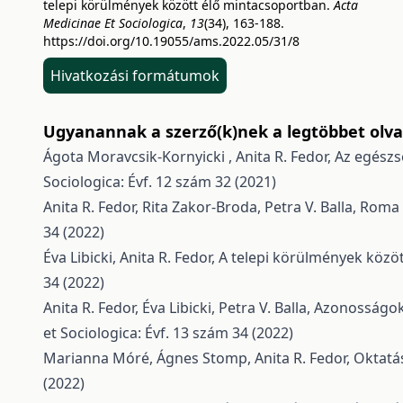
telepi körülmények között élő mintacsoportban.
Acta
Medicinae Et Sociologica
,
13
(34), 163-188.
https://doi.org/10.19055/ams.2022.05/31/8
Hivatkozási formátumok
Ugyanannak a szerző(k)nek a legtöbbet olvas
Ágota Moravcsik-Kornyicki , Anita R. Fedor,
Az egészs
Sociologica: Évf. 12 szám 32 (2021)
Anita R. Fedor, Rita Zakor-Broda, Petra V. Balla,
Roma f
34 (2022)
Éva Libicki, Anita R. Fedor,
A telepi körülmények közö
34 (2022)
Anita R. Fedor, Éva Libicki, Petra V. Balla,
Azonosságok 
et Sociologica: Évf. 13 szám 34 (2022)
Marianna Móré, Ágnes Stomp, Anita R. Fedor,
Oktatá
(2022)