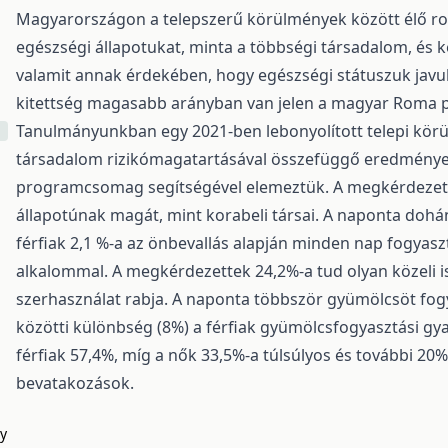
Magyarországon a telepszerű körülmények között élő ro
egészségi állapotukat, minta a többségi társadalom, és k
valamit annak érdekében, hogy egészségi státuszuk javul
kitettség magasabb arányban van jelen a magyar Roma p
Tanulmányunkban egy 2021-ben lebonyolított telepi körü
társadalom rizikómagatartásával összefüggő eredménye
programcsomag segítségével elemeztük. A megkérdezette
állapotúnak magát, mint korabeli társai. A naponta dohán
férfiak 2,1 %-a az önbevallás alapján minden nap fogyaszt
alkalommal. A megkérdezettek 24,2%-a tud olyan közeli is
szerhasználat rabja. A naponta többször gyümölcsöt fo
közötti különbség (8%) a férfiak gyümölcsfogyasztási gyak
férfiak 57,4%, míg a nők 33,5%-a túlsúlyos és további 20%-
bevatakozások.
gy