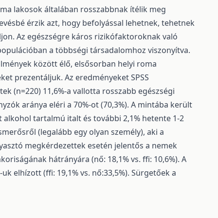
ma lakosok általában rosszabbnak ítélik meg
evésbé érzik azt, hogy befolyással lehetnek, tehetnek
jon. Az egészségre káros rizikófaktoroknak való
opulációban a többségi társadalomhoz viszonyítva.
lmények között élő, elsősorban helyi roma
ket prezentáljuk. Az eredményeket SPSS
k (n=220) 11,6%-a vallotta rosszabb egészségi
yzók aránya eléri a 70%-ot (70,3%). A mintába került
 alkohol tartalmú italt és további 2,1% hetente 1-2
merősről (legalább egy olyan személy), aki a
gyasztó megkérdezettek esetén jelentős a nemek
oriságának hátrányára (nő: 18,1% vs. ffi: 10,6%). A
uk elhízott (ffi: 19,1% vs. nő:33,5%). Sürgetőek a