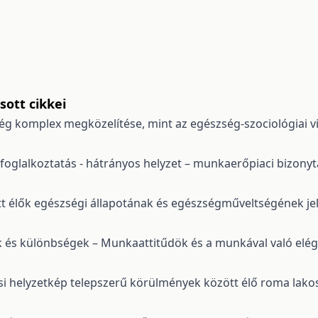
ott cikkei
ég komplex megközelítése, mint az egészség-szociológiai vi
oglalkoztatás - hátrányos helyzet – munkaerőpiaci bizony
tt élők egészségi állapotának és egészségműveltségének je
és különbségek – Munkaattitűdök és a munkával való elég
si helyzetkép telepszerű körülmények között élő roma lak