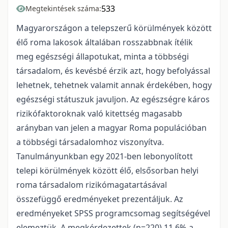
533
Megtekintések száma:
Magyarországon a telepszerű körülmények között
élő roma lakosok általában rosszabbnak ítélik
meg egészségi állapotukat, minta a többségi
társadalom, és kevésbé érzik azt, hogy befolyással
lehetnek, tehetnek valamit annak érdekében, hogy
egészségi státuszuk javuljon. Az egészségre káros
rizikófaktoroknak való kitettség magasabb
arányban van jelen a magyar Roma populációban
a többségi társadalomhoz viszonyítva.
Tanulmányunkban egy 2021-ben lebonyolított
telepi körülmények között élő, elsősorban helyi
roma társadalom rizikómagatartásával
összefüggő eredményeket prezentáljuk. Az
eredményeket SPSS programcsomag segítségével
elemeztük. A megkérdezettek (n=220) 11,6%-a