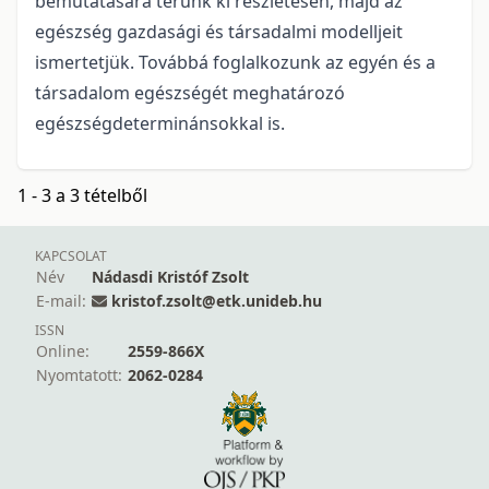
bemutatására térünk ki részletesen, majd az
egészség gazdasági és társadalmi modelljeit
ismertetjük. Továbbá foglalkozunk az egyén és a
társadalom egészségét meghatározó
egészségdeterminánsokkal is.
1 - 3 a 3 tételből
KAPCSOLAT
Név
Nádasdi Kristóf Zsolt
E-mail:
kristof.zsolt@etk.unideb.hu
ISSN
Online:
2559-866X
Nyomtatott:
2062-0284