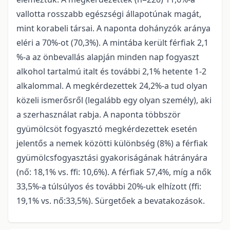
vallotta rosszabb egészségi állapotúnak magát,
mint korabeli társai. A naponta dohányzók aránya
eléri a 70%-ot (70,3%). A mintába került férfiak 2,1
%-a az önbevallás alapján minden nap fogyaszt
alkohol tartalmú italt és további 2,1% hetente 1-2
alkalommal. A megkérdezettek 24,2%-a tud olyan
közeli ismerősről (legalább egy olyan személy), aki
a szerhasználat rabja. A naponta többször
gyümölcsöt fogyasztó megkérdezettek esetén
jelentős a nemek közötti különbség (8%) a férfiak
gyümölcsfogyasztási gyakoriságának hátrányára
(nő: 18,1% vs. ffi: 10,6%). A férfiak 57,4%, míg a nők
33,5%-a túlsúlyos és további 20%-uk elhízott (ffi:
19,1% vs. nő:33,5%). Sürgetőek a bevatakozások.