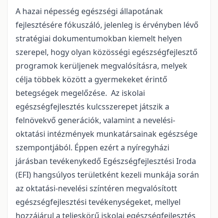
A hazai népesség egészségi állapotának
fejlesztésére fókuszáló, jelenleg is érvényben lévő
stratégiai dokumentumokban kiemelt helyen
szerepel, hogy olyan közösségi egészségfejlesztő
programok kerüljenek megvalósításra, melyek
célja többek között a gyermekeket érintő
betegségek megelőzése. Az iskolai
egészségfejlesztés kulcsszerepet játszik a
felnövekvő generációk, valamint a nevelési-
oktatási intézmények munkatársainak egészsége
szempontjából. Éppen ezért a nyíregyházi
járásban tevékenykedő Egészségfejlesztési Iroda
(EFI) hangsúlyos területként kezeli munkája során
az oktatási-nevelési színtéren megvalósított
egészségfejlesztési tevékenységeket, mellyel
hozzájárul a teljeskörű iskolai egészségfejlesztés