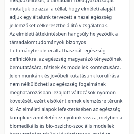
megközelítését, a társadalmi beágyazottságát
mutatjuk be azzal a céllal, hogy elméleti alapját
adjuk egy általunk tervezett a hazai egészség
jellemzőket célkeresztbe állító vizsgálatnak.
Az elméleti áttekintésben hangsúly helyeződik a
társadalomtudományok bizonyos
tudományterületei által használt egészség
definíciókra, az egészség magyarázó tényezőinek
bemutatására, tézisek és modellek kontextusára.
Jelen munkánk és jövőbeli kutatásunk körülírása
nem nélkülözheti az egészség fogalmának
meghatározásban lezajlott változások nyomon
követését, ezért elsőként ennek elemzésre térünk
ki. Az elméleti alapok lefektetésében az egészség
komplex szemléletéhez nyúlunk vissza, melyben a
biomedikális és bio-pszicho-szociális modellek