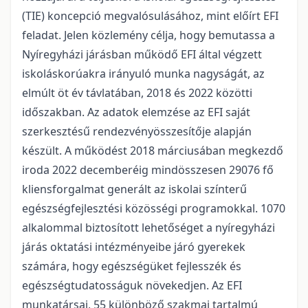
(TIE) koncepció megvalósulásához, mint előírt EFI
feladat. Jelen közlemény célja, hogy bemutassa a
Nyíregyházi járásban működő EFI által végzett
iskoláskorúakra irányuló munka nagyságát, az
elmúlt öt év távlatában, 2018 és 2022 közötti
időszakban. Az adatok elemzése az EFI saját
szerkesztésű rendezvényösszesítője alapján
készült. A működést 2018 márciusában megkezdő
iroda 2022 decemberéig mindösszesen 29076 fő
kliensforgalmat generált az iskolai színterű
egészségfejlesztési közösségi programokkal. 1070
alkalommal biztosított lehetőséget a nyíregyházi
járás oktatási intézményeibe járó gyerekek
számára, hogy egészségüket fejlesszék és
egészségtudatosságuk növekedjen. Az EFI
munkatársai, 55 különböző szakmai tartalmú