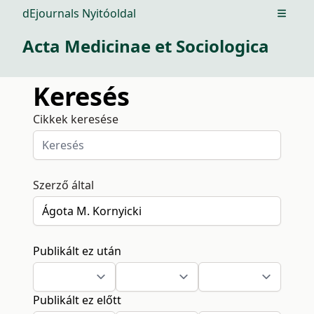
dEjournals Nyitóoldal
Open m
Acta Medicinae et Sociologica
Keresés
Cikkek keresése
Szerző által
Publikált ez után
Publikált ez előtt