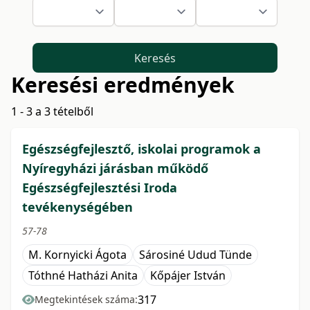
Keresés
Keresési eredmények
1 - 3 a 3 tételből
Egészségfejlesztő, iskolai programok a
Nyíregyházi járásban működő
Egészségfejlesztési Iroda
tevékenységében
57-78
M. Kornyicki Ágota
Sárosiné Udud Tünde
Tóthné Hatházi Anita
Kőpájer István
317
Megtekintések száma: