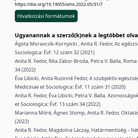
https://doi.org/10.19055/ams.2022.05/31/7
Hivatkozási formátumok
Ugyanannak a szerző(k)nek a legtöbbet olvas
Ágota Moravcsik-Kornyicki , Anita R. Fedor,
Az egészs
Sociologica: Évf. 12 szám 32 (2021)
Anita R. Fedor, Rita Zakor-Broda, Petra V. Balla,
Roma f
34 (2022)
Éva Libicki, Anita Rusinné Fedor,
A szubjektív egészsé
Medicinae et Sociologica: Évf. 11 szám 31 (2020)
Anita R. Fedor, Éva Libicki, Petra V. Balla,
Azonosságok 
et Sociologica: Évf. 13 szám 34 (2022)
Marianna Móré, Ágnes Stomp, Anita R. Fedor,
Oktatá
(2022)
Anita R. Fedor, Magdolna Láczay,
Határmentiség – há