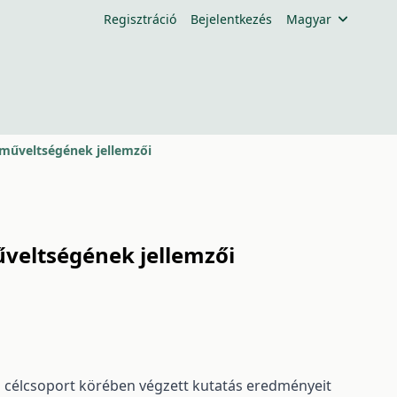
Regisztráció
Bejelentkezés
Magyar
gműveltségének jellemzői
űveltségének jellemzői
 célcsoport körében végzett kutatás eredményeit