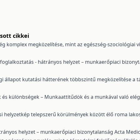
ott cikkei
ég komplex megközelítése, mint az egészség-szociológiai vi
oglalkoztatás - hátrányos helyzet – munkaerőpiaci bizony
gi állapot kutatási hátterének többszintű megközelítése a
és különbségek – Munkaattitűdök és a munkával való elég
si helyzetkép telepszerű körülmények között élő roma lak
trányos helyzet – munkaerőpiaci bizonytalanság
Acta Medic