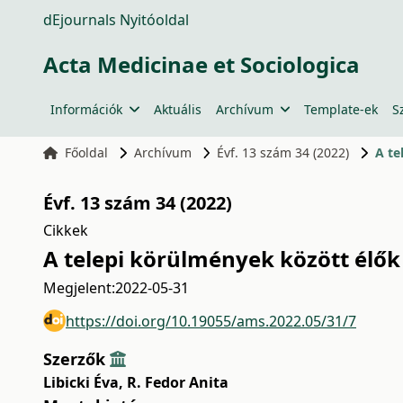
dEjournals Nyitóoldal
Acta Medicinae et Sociologica
Információk
Aktuális
Archívum
Template-ek
S
Főoldal
Archívum
Évf. 13 szám 34 (2022)
A te
Évf. 13 szám 34 (2022)
Cikkek
A telepi körülmények között élő
Megjelent:
2022-05-31
https://doi.org/10.19055/ams.2022.05/31/7
Szerzők
Libicki Éva
,
R. Fedor Anita