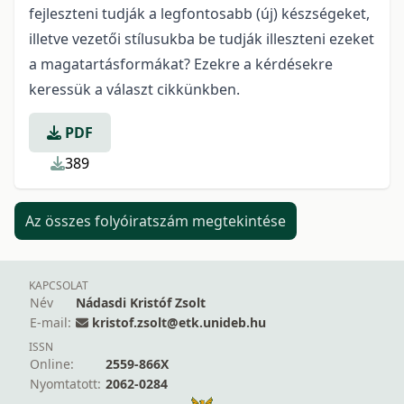
fejleszteni tudják a legfontosabb (új) készségeket,
illetve vezetői stílusukba be tudják illeszteni ezeket
a magatartásformákat? Ezekre a kérdésekre
keressük a választ cikkünkben.
PDF
389
Az összes folyóiratszám megtekintése
KAPCSOLAT
Név
Nádasdi Kristóf Zsolt
E-mail:
kristof.zsolt@etk.unideb.hu
ISSN
Online:
2559-866X
Nyomtatott:
2062-0284