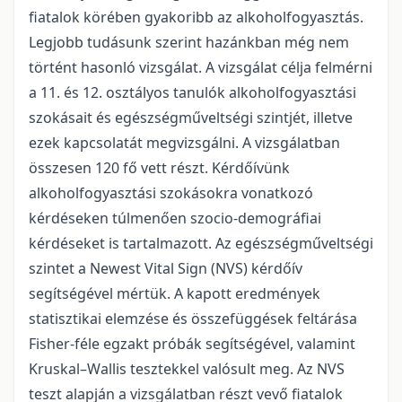
fiatalok körében gyakoribb az alkoholfogyasztás.
Legjobb tudásunk szerint hazánkban még nem
történt hasonló vizsgálat. A vizsgálat célja felmérni
a 11. és 12. osztályos tanulók alkoholfogyasztási
szokásait és egészségműveltségi szintjét, illetve
ezek kapcsolatát megvizsgálni. A vizsgálatban
összesen 120 fő vett részt. Kérdőívünk
alkoholfogyasztási szokásokra vonatkozó
kérdéseken túlmenően szocio-demográfiai
kérdéseket is tartalmazott. Az egészségműveltségi
szintet a Newest Vital Sign (NVS) kérdőív
segítségével mértük. A kapott eredmények
statisztikai elemzése és összefüggések feltárása
Fisher-féle egzakt próbák segítségével, valamint
Kruskal–Wallis tesztekkel valósult meg. Az NVS
teszt alapján a vizsgálatban részt vevő fiatalok