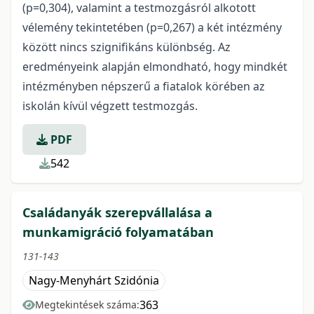
(p=0,304), valamint a testmozgásról alkotott
vélemény tekintetében (p=0,267) a két intézmény
között nincs szignifikáns különbség. Az
eredményeink alapján elmondható, hogy mindkét
intézményben népszerű a fiatalok körében az
iskolán kívül végzett testmozgás.
PDF
542
Családanyák szerepvállalása a
munkamigráció folyamatában
131-143
Nagy-Menyhárt Szidónia
363
Megtekintések száma: