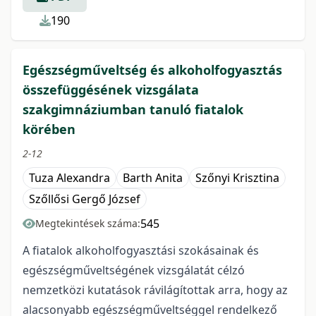
190
Egészségműveltség és alkoholfogyasztás
összefüggésének vizsgálata
szakgimnáziumban tanuló fiatalok
körében
2-12
Tuza Alexandra
Barth Anita
Szőnyi Krisztina
Szőllősi Gergő József
545
Megtekintések száma:
A fiatalok alkoholfogyasztási szokásainak és
egészségműveltségének vizsgálatát célzó
nemzetközi kutatások rávilágítottak arra, hogy az
alacsonyabb egészségműveltséggel rendelkező