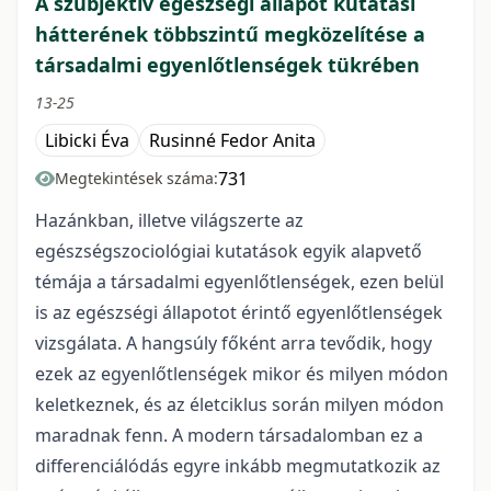
A szubjektív egészségi állapot kutatási
hátterének többszintű megközelítése a
társadalmi egyenlőtlenségek tükrében
13-25
Libicki Éva
Rusinné Fedor Anita
731
Megtekintések száma:
Hazánkban, illetve világszerte az
egészségszociológiai kutatások egyik alapvető
témája a társadalmi egyenlőtlenségek, ezen belül
is az egészségi állapotot érintő egyenlőtlenségek
vizsgálata. A hangsúly főként arra tevődik, hogy
ezek az egyenlőtlenségek mikor és milyen módon
keletkeznek, és az életciklus során milyen módon
maradnak fenn. A modern társadalomban ez a
differenciálódás egyre inkább megmutatkozik az