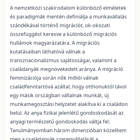
A nemzetközi szakirodalom különböző elméletek
és paradigmák mentén definiálja a munkavállalás
szándékával történő migrációt, ok-okozati
összefüggést keresve a különböző migrációs
hullámok magyarázatára. A migrációs
kutatásaiban láthatóvá válnak a
transznacionalizmus sajátosságai, valamint a
családanyák megnövekedett aránya. A migráció
feminizációja során nők milliói válnak
családfenntartóvá azáltal, hogy otthonuktól távol
egy másik országban vállalnak munkát, új
munkamegosztási helyzetet alakítva ki a családon
belül. Az anya fizikai jelenlétű gondoskodását az
anyagi természetű gondoskodás váltja fel.
Tanulmányomban három dimenzióban közelítem
meg a családanyák szerepvállalását a