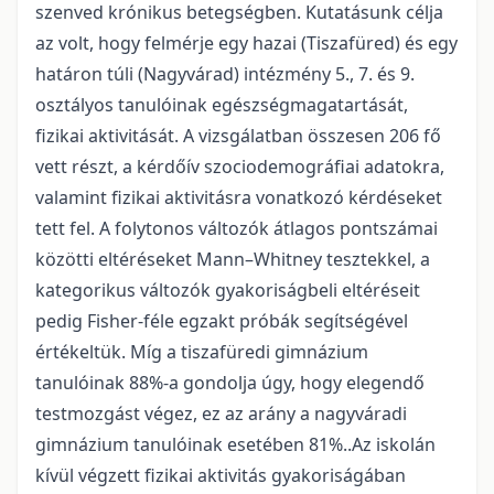
szenved krónikus betegségben. Kutatásunk célja
az volt, hogy felmérje egy hazai (Tiszafüred) és egy
határon túli (Nagyvárad) intézmény 5., 7. és 9.
osztályos tanulóinak egészségmagatartását,
fizikai aktivitását. A vizsgálatban összesen 206 fő
vett részt, a kérdőív szociodemográfiai adatokra,
valamint fizikai aktivitásra vonatkozó kérdéseket
tett fel. A folytonos változók átlagos pontszámai
közötti eltéréseket Mann–Whitney tesztekkel, a
kategorikus változók gyakoriságbeli eltéréseit
pedig Fisher-féle egzakt próbák segítségével
értékeltük. Míg a tiszafüredi gimnázium
tanulóinak 88%-a gondolja úgy, hogy elegendő
testmozgást végez, ez az arány a nagyváradi
gimnázium tanulóinak esetében 81%..Az iskolán
kívül végzett fizikai aktivitás gyakoriságában