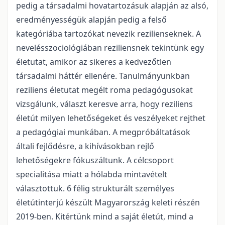
pedig a társadalmi hovatartozásuk alapján az alsó,
eredményességük alapján pedig a felső
kategóriába tartozókat nevezik rezilienseknek. A
nevelésszociológiában reziliensnek tekintünk egy
életutat, amikor az sikeres a kedvezőtlen
társadalmi háttér ellenére. Tanulmányunkban
reziliens életutat megélt roma pedagógusokat
vizsgálunk, választ keresve arra, hogy reziliens
életút milyen lehetőségeket és veszélyeket rejthet
a pedagógiai munkában. A megpróbáltatások
általi fejlődésre, a kihívásokban rejlő
lehetőségekre fókuszáltunk. A célcsoport
specialitása miatt a hólabda mintavételt
választottuk. 6 félig strukturált személyes
életútinterjú készült Magyarország keleti részén
2019-ben. Kitértünk mind a saját életút, mind a