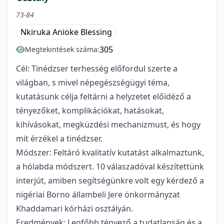
73-84
Nkiruka Anioke Blessing
305
Megtekintések száma:
Cél: Tinédzser terhesség előfordul szerte a
világban, s mivel népegészségügyi téma,
kutatásunk célja feltárni a helyzetet előidéző a
tényezőket, komplikációkat, hatásokat,
kihívásokat, megküzdési mechanizmust, és hogy
mit érzékel a tinédzser.
Módszer: Feltáró kvalitatív kutatást alkalmaztunk,
a hólabda módszert. 10 válaszadóval készítettünk
interjút, amiben segítségünkre volt egy kérdező a
nigériai Borno állambeli Jere önkormányzat
Khaddamari kórházi osztályán.
Eredmények: Legfőbb tényező a tudatlanság és a