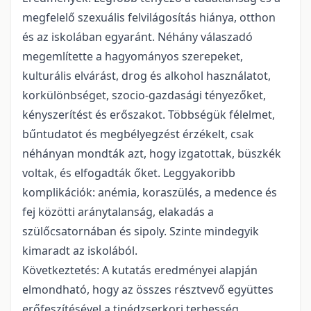
megfelelő szexuális felvilágosítás hiánya, otthon
és az iskolában egyaránt. Néhány válaszadó
megemlítette a hagyományos szerepeket,
kulturális elvárást, drog és alkohol használatot,
korkülönbséget, szocio-gazdasági tényezőket,
kényszerítést és erőszakot. Többségük félelmet,
bűntudatot és megbélyegzést érzékelt, csak
néhányan mondták azt, hogy izgatottak, büszkék
voltak, és elfogadták őket. Leggyakoribb
komplikációk: anémia, koraszülés, a medence és
fej közötti aránytalanság, elakadás a
szülőcsatornában és sipoly. Szinte mindegyik
kimaradt az iskolából.
Következtetés: A kutatás eredményei alapján
elmondható, hogy az összes résztvevő együttes
erőfeszítésével a tinédzserkori terhesség