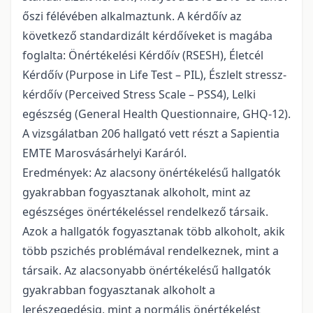
őszi félévében alkalmaztunk. A kérdőív az
következő standardizált kérdőíveket is magába
foglalta: Önértékelési Kérdőív (RSESH), Életcél
Kérdőív (Purpose in Life Test – PIL), Észlelt stressz-
kérdőív (Perceived Stress Scale – PSS4), Lelki
egészség (General Health Questionnaire, GHQ-12).
A vizsgálatban 206 hallgató vett részt a Sapientia
EMTE Marosvásárhelyi Karáról.
Eredmények: Az alacsony önértékelésű hallgatók
gyakrabban fogyasztanak alkoholt, mint az
egészséges önértékeléssel rendelkező társaik.
Azok a hallgatók fogyasztanak több alkoholt, akik
több pszichés problémával rendelkeznek, mint a
társaik. Az alacsonyabb önértékelésű hallgatók
gyakrabban fogyasztanak alkoholt a
lerészegedésig, mint a normális önértékelést