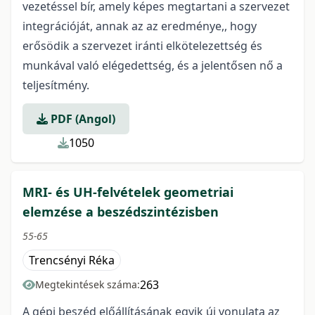
vezetéssel bír, amely képes megtartani a szervezet
integrációját, annak az az eredménye,, hogy
erősödik a szervezet iránti elkötelezettség és
munkával való elégedettség, és a jelentősen nő a
teljesítmény.
PDF (Angol)
1050
MRI- és UH-felvételek geometriai
elemzése a beszédszintézisben
55-65
Trencsényi Réka
263
Megtekintések száma:
A gépi beszéd előállításának egyik új vonulata az