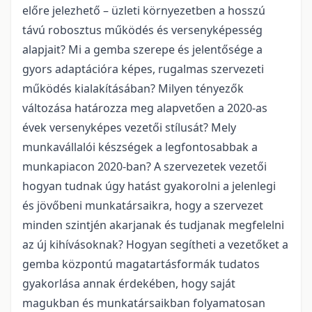
előre jelezhető – üzleti környezetben a hosszú
távú robosztus működés és versenyképesség
alapjait? Mi a gemba szerepe és jelentősége a
gyors adaptációra képes, rugalmas szervezeti
működés kialakításában? Milyen tényezők
változása határozza meg alapvetően a 2020-as
évek versenyképes vezetői stílusát? Mely
munkavállalói készségek a legfontosabbak a
munkapiacon 2020-ban? A szervezetek vezetői
hogyan tudnak úgy hatást gyakorolni a jelenlegi
és jövőbeni munkatársaikra, hogy a szervezet
minden szintjén akarjanak és tudjanak megfelelni
az új kihívásoknak? Hogyan segítheti a vezetőket a
gemba központú magatartásformák tudatos
gyakorlása annak érdekében, hogy saját
magukban és munkatársaikban folyamatosan