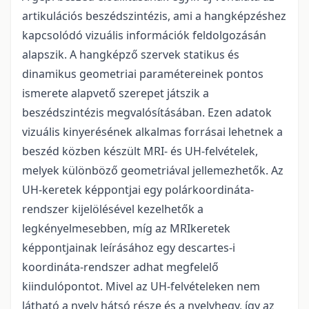
artikulációs beszédszintézis, ami a hangképzéshez
kapcsolódó vizuális információk feldolgozásán
alapszik. A hangképző szervek statikus és
dinamikus geometriai paramétereinek pontos
ismerete alapvető szerepet játszik a
beszédszintézis megvalósításában. Ezen adatok
vizuális kinyerésének alkalmas forrásai lehetnek a
beszéd közben készült MRI- és UH-felvételek,
melyek különböző geometriával jellemezhetők. Az
UH-keretek képpontjai egy polárkoordináta-
rendszer kijelölésével kezelhetők a
legkényelmesebben, míg az MRIkeretek
képpontjainak leírásához egy descartes-i
koordináta-rendszer adhat megfelelő
kiindulópontot. Mivel az UH-felvételeken nem
látható a nyelv hátsó része és a nyelvhegy, így az