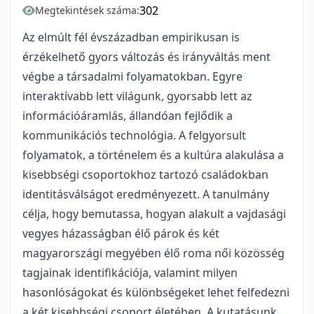
302
Megtekintések száma:
Az elmúlt fél évszázadban empirikusan is
érzékelhető gyors változás és irányváltás ment
végbe a társadalmi folyamatokban. Egyre
interaktívabb lett világunk, gyorsabb lett az
információáramlás, állandóan fejlődik a
kommunikációs technológia. A felgyorsult
folyamatok, a történelem és a kultúra alakulása a
kisebbségi csoportokhoz tartozó családokban
identitásválságot eredményezett. A tanulmány
célja, hogy bemutassa, hogyan alakult a vajdasági
vegyes házasságban élő párok és két
magyarországi megyében élő roma női közösség
tagjainak identifikációja, valamint milyen
hasonlóságokat és különbségeket lehet felfedezni
a két kisebbségi csoport életében. A kutatásunk