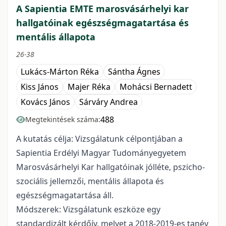
A Sapientia EMTE marosvásárhelyi kar
hallgatóinak egészségmagatartása és
mentális állapota
26-38
Lukács-Márton Réka
Sántha Ágnes
Kiss János
Majer Réka
Mohácsi Bernadett
Kovács János
Sárváry Andrea
488
Megtekintések száma:
A kutatás célja: Vizsgálatunk célpontjában a
Sapientia Erdélyi Magyar Tudományegyetem
Marosvásárhelyi Kar hallgatóinak jólléte, pszicho-
szociális jellemzői, mentális állapota és
egészségmagatartása áll.
Módszerek: Vizsgálatunk eszköze egy
standardizált kérdőív, melyet a 2018-2019-es tanév