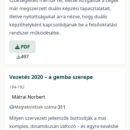
szükségleteit mértük fel, illetve vizsgáltuk a cégek
már megszerzett duális képzési tapasztalatait,
illetve nyitottságukat arra nézve, hogy duális
képzőhelyként kapcsolódjanak be a felsőoktatási
rendszer működésébe.
PDF
497
Vezetés 2020 – a gemba szerepe
184-192
Mátrai Norbert
311
Megtekintések száma:
Milyen szervezeti jellemzők biztosítják a mai
komplex, dinamikusan változó – és egyre kevésbé