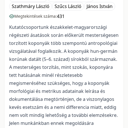
Szathmáry László
Szűcs László
János István
431
Megtekintések száma:
Kutatócsoportunk északkelet-magyarországi
régészeti ásatások során előkerült mesterségesen
torzított koponyák több szempontú antropológiai
vizsgálatával foglalkozik. A koponyák hun-germán
korúnak datált (5–6. század) sírokból származnak.
A mesterséges torzítás, mint szokás, koponyára
tett hatásának minél részletesebb
megismeréséhez szükséges, hogy a koponyák
morfológiai és metrikus adatainak leírása és
dokumentálása megtörténjen, de a viszonylagos
kevés esetszám és a nemi differencia miatt, eddig
nem volt mindig lehetőség a további elemzésekre.
Jelen munkánkban ennek megoldására