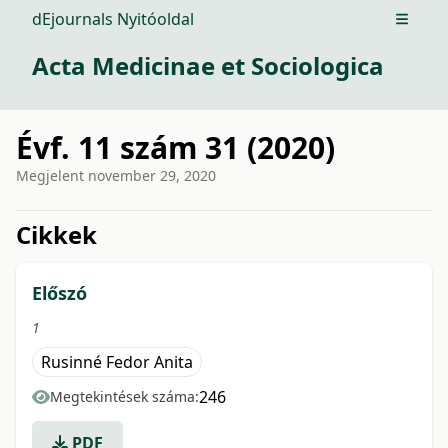
dEjournals Nyitóoldal
Open m
Acta Medicinae et Sociologica
Évf. 11 szám 31 (2020)
Megjelent
november 29, 2020
issue.tableOfContents6a788
Cikkek
Előszó
1
Rusinné Fedor Anita
246
Megtekintések száma:
PDF