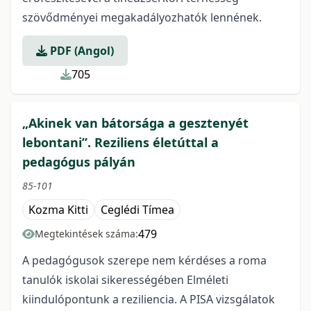
szövődményei megakadályozhatók lennének.
PDF (Angol)
705
„Akinek van bátorsága a gesztenyét
lebontani”. Reziliens életúttal a
pedagógus pályán
85-101
Kozma Kitti
Ceglédi Tímea
479
Megtekintések száma:
A pedagógusok szerepe nem kérdéses a roma
tanulók iskolai sikerességében Elméleti
kiindulópontunk a reziliencia. A PISA vizsgálatok