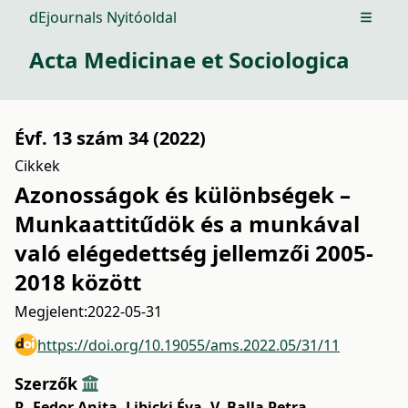
dEjournals Nyitóoldal
Open m
Acta Medicinae et Sociologica
Évf. 13 szám 34 (2022)
Cikkek
Azonosságok és különbségek –
Munkaattitűdök és a munkával
való elégedettség jellemzői 2005-
2018 között
Megjelent:
2022-05-31
https://doi.org/10.19055/ams.2022.05/31/11
Szerzők
R. Fedor Anita
,
Libicki Éva
,
V. Balla Petra