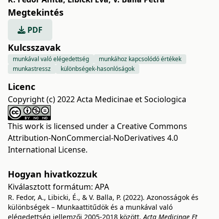
Megtekintés
PDF
Kulcsszavak
munkával való elégedettség
munkához kapcsolódó értékek
munkastressz
különbségek-hasonlóságok
Licenc
Copyright (c) 2022 Acta Medicinae et Sociologica
This work is licensed under a
Creative Commons
Attribution-NonCommercial-NoDerivatives 4.0
International License
.
Hogyan hivatkozzuk
Kiválasztott formátum:
APA
R. Fedor, A., Libicki, É., & V. Balla, P. (2022). Azonosságok és
különbségek – Munkaattitűdök és a munkával való
elégedettség jellemzői 2005-2018 között.
Acta Medicinae Et