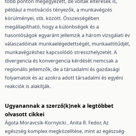
több ponton megegyezett, de voltak eltérések is,
például a motivációs tényezők, a munkavégzés
körülményei, stb. között. Összességében
megállapítható, hogy a különbségek és a
hasonlóságok egyaránt jellemzik a három vizsgálati év
válaszadóinak munkaelégedettségét, munkaattitűdjét,
munkavégzéshez kapcsolódó stresszhelyzetét. A
divergencia és konvergencia kérdését nemcsak a
regionális jellemzők, de a társadalmi és gazdasági
folyamatok és az azokra adott társadalmi és egyéni
reakciók is alakítják.
Ugyanannak a szerző(k)nek a legtöbbet
olvasott cikkei
Ágota Moravcsik-Kornyicki , Anita R. Fedor,
Az
egészség komplex megközelítése, mint az egészség-