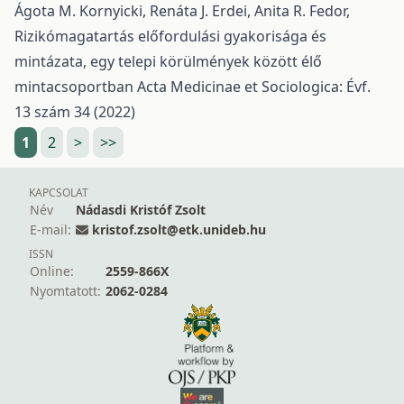
Ágota M. Kornyicki, Renáta J. Erdei, Anita R. Fedor,
Rizikómagatartás előfordulási gyakorisága és
mintázata, egy telepi körülmények között élő
mintacsoportban
Acta Medicinae et Sociologica: Évf.
13 szám 34 (2022)
1
2
>
>>
KAPCSOLAT
Név
Nádasdi Kristóf Zsolt
E-mail:
kristof.zsolt@etk.unideb.hu
ISSN
Online:
2559-866X
Nyomtatott:
2062-0284