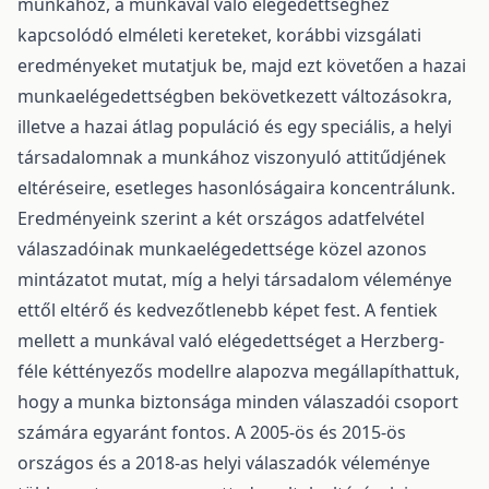
munkához, a munkával való elégedettséghez
kapcsolódó elméleti kereteket, korábbi vizsgálati
eredményeket mutatjuk be, majd ezt követően a hazai
munkaelégedettségben bekövetkezett változásokra,
illetve a hazai átlag populáció és egy speciális, a helyi
társadalomnak a munkához viszonyuló attitűdjének
eltéréseire, esetleges hasonlóságaira koncentrálunk.
Eredményeink szerint a két országos adatfelvétel
válaszadóinak munkaelégedettsége közel azonos
mintázatot mutat, míg a helyi társadalom véleménye
ettől eltérő és kedvezőtlenebb képet fest. A fentiek
mellett a munkával való elégedettséget a Herzberg-
féle kéttényezős modellre alapozva megállapíthattuk,
hogy a munka biztonsága minden válaszadói csoport
számára egyaránt fontos. A 2005-ös és 2015-ös
országos és a 2018-as helyi válaszadók véleménye