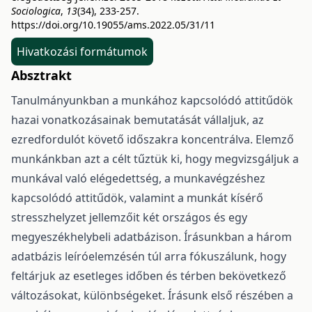
Sociologica
,
13
(34), 233-257.
https://doi.org/10.19055/ams.2022.05/31/11
Hivatkozási formátumok
Absztrakt
Tanulmányunkban a munkához kapcsolódó attitűdök
hazai vonatkozásainak bemutatását vállaljuk, az
ezredfordulót követő időszakra koncentrálva. Elemző
munkánkban azt a célt tűztük ki, hogy megvizsgáljuk a
munkával való elégedettség, a munkavégzéshez
kapcsolódó attitűdök, valamint a munkát kísérő
stresszhelyzet jellemzőit két országos és egy
megyeszékhelybeli adatbázison. Írásunkban a három
adatbázis leíróelemzésén túl arra fókuszálunk, hogy
feltárjuk az esetleges időben és térben bekövetkező
változásokat, különbségeket. Írásunk első részében a