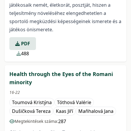
játékosaik nemét, életkorát, posztját, hiszen a
teljesítmény növeléséhez elengedhetetlen a
sportoló megküzdési képességeinek ismerete és a
játékos önismerete.
PDF
488
Health through the Eyes of the Romani
minority
16-22
Toumová Kristýna
Tóthová Valérie
Dušičková Tereza
Kaas Jiří
Maňhalová Jana
287
Megtekintések száma: