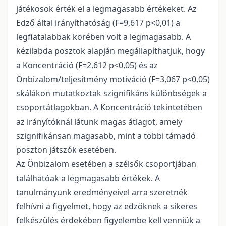
játékosok érték el a legmagasabb értékeket. Az
Edző által irányíthatóság (F=9,617 p<0,01) a
legfiatalabbak körében volt a legmagasabb. A
kézilabda posztok alapján megállapíthatjuk, hogy
a Koncentráció (F=2,612 p<0,05) és az
Önbizalom/teljesítmény motiváció (F=3,067 p<0,05)
skálákon mutatkoztak szignifikáns különbségek a
csoportátlagokban. A Koncentráció tekintetében
az irányítóknál látunk magas átlagot, amely
szignifikánsan magasabb, mint a többi támadó
poszton játszók esetében.
Az Önbizalom esetében a szélsők csoportjában
találhatóak a legmagasabb értékek. A
tanulmányunk eredményeivel arra szeretnék
felhívni a figyelmet, hogy az edzőknek a sikeres
felkészülés érdekében figyelembe kell venniük a