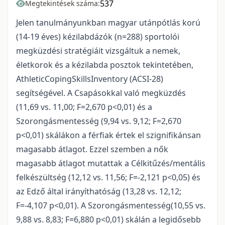
537
Megtekintések száma:
Jelen tanulmányunkban magyar utánpótlás korú
(14-19 éves) kézilabdázók (n=288) sportolói
megküzdési stratégiáit vizsgáltuk a nemek,
életkorok és a kézilabda posztok tekintetében,
AthleticCopingSkillsInventory (ACSI-28)
segítségével. A Csapásokkal való megküzdés
(11,69 vs. 11,00; F=2,670 p<0,01) és a
Szorongásmentesség (9,94 vs. 9,12; F=2,670
p<0,01) skálákon a férfiak értek el szignifikánsan
magasabb átlagot. Ezzel szemben a nők
magasabb átlagot mutattak a Célkitűzés/mentális
felkészültség (12,12 vs. 11,56; F=-2,121 p<0,05) és
az Edző által irányíthatóság (13,28 vs. 12,12;
F=-4,107 p<0,01). A Szorongásmentesség(10,55 vs.
9,88 vs. 8,83; F=6,880 p<0,01) skálán a legidősebb