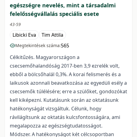
egészségre nevelés, mint a társadalmi
felelősségvállalás speciális esete
43-59
Libicki Eva
Tim Attila
565
Megtekintések száma:
Célkitűzés. Magyarországon a
csecsemőhalandóság 2017-ben 3,9 ezrelék volt,
ebből a bölcsőhalál 0,3%. A korai felismerés és a
laikusok azonnali beavatkozása az egyedüli esély a
csecsemők túlélésére; erre a szülőket, gondozókat
kell kiképezni. Kutatásunk során az oktatásunk
hatékonyságát vizsgáltuk. Célunk, hogy
rávilágítsunk az oktatás kulcsfontosságára, ami
megalapozza az egészségtudatosságot.
Módszer. A hatékonyságot két célcsoportban