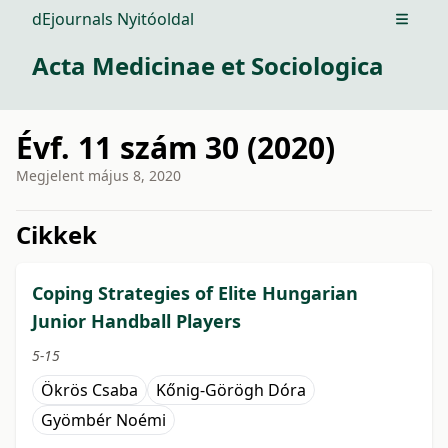
dEjournals Nyitóoldal
Open m
Acta Medicinae et Sociologica
Évf. 11 szám 30 (2020)
Megjelent
május 8, 2020
issue.tableOfContents6a760
Cikkek
Coping Strategies of Elite Hungarian
Junior Handball Players
5-15
Ökrös Csaba
Kőnig-Görögh Dóra
Gyömbér Noémi