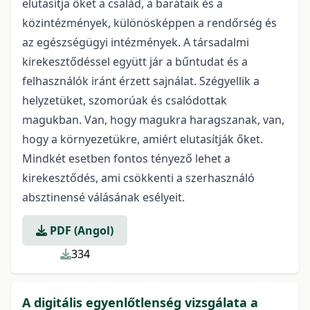
elutasítja őket a család, a barátaik és a
közintézmények, különösképpen a rendőrség és
az egészségügyi intézmények. A társadalmi
kirekesztődéssel együtt jár a bűntudat és a
felhasználók iránt érzett sajnálat. Szégyellik a
helyzetüket, szomorúak és csalódottak
magukban. Van, hogy magukra haragszanak, van,
hogy a környezetükre, amiért elutasítják őket.
Mindkét esetben fontos tényező lehet a
kirekesztődés, ami csökkenti a szerhasználó
absztinensé válásának esélyeit.
PDF (Angol)
334
A digitális egyenlőtlenség vizsgálata a