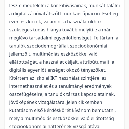
lesz-e megfelelni a kor kihívásainak, munkát találni
a digitalizációval átszőtt munkaerőpiacon. Esetleg
ezen eszközök, valamint a használatukhoz
szükséges tudás hiánya tovább mélyíti-e a már
meglévő társadalmi egyenlőtlenséget. Feltártam a
tanulók szociodemográfiai, szocioökonómiai
jellemzőit, multimédiás eszközökkel való
ellátottságát, a használat céljait, attribútumait, a
digitális egyenlőtlenséget okozó tényezőket.
Kitértem az iskolai IKT használat szintjére, az
internethasználat és a tanulmányi eredmények
összefügéseire, a tanulók társas kapcsolatainak,
jövőképének vizsgálatára. Jelen cikkemben
kutatásom első kérdéskörét kívánom bemutatni,
mely a multimédiás eszközökkel való ellátottság
szocioökonómiai hátterének vizsgálatával