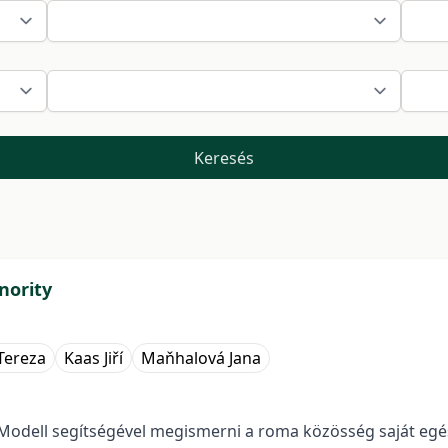
Keresés
nority
Tereza
Kaas Jiří
Maňhalová Jana
 Modell segítségével megismerni a roma közösség saját egés