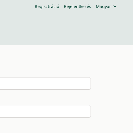
Regisztráció
Bejelentkezés
Magyar