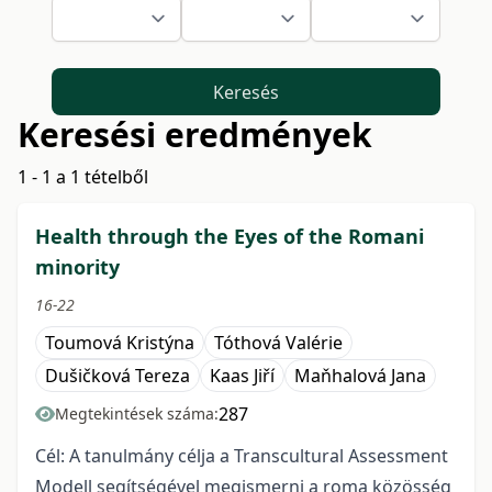
Keresés
Keresési eredmények
1 - 1 a 1 tételből
Health through the Eyes of the Romani
minority
16-22
Toumová Kristýna
Tóthová Valérie
Dušičková Tereza
Kaas Jiří
Maňhalová Jana
287
Megtekintések száma:
Cél: A tanulmány célja a Transcultural Assessment
Modell segítségével megismerni a roma közösség