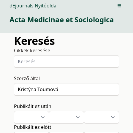
dEjournals Nyitóoldal
Open m
Acta Medicinae et Sociologica
Keresés
Cikkek keresése
Szerző által
Publikált ez után
Publikált ez előtt