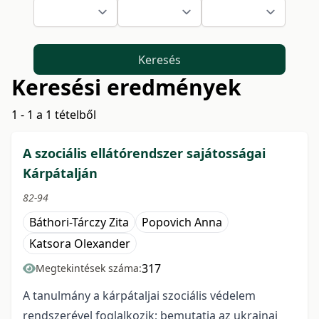
Keresés
Keresési eredmények
1 - 1 a 1 tételből
A szociális ellátórendszer sajátosságai
Kárpátalján
82-94
Báthori-Tárczy Zita
Popovich Anna
Katsora Olexander
317
Megtekintések száma:
A tanulmány a kárpátaljai szociális védelem
rendszerével foglalkozik; bemutatja az ukrajnai