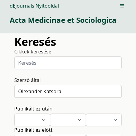
dEjournals Nyitóoldal
Open m
Acta Medicinae et Sociologica
Keresés
Cikkek keresése
Szerző által
Publikált ez után
Publikált ez előtt