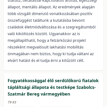
státusz, oktatással kapcsolatos attitűd, egészségi
állapot, mentális állapot. Az eredmények alapján
több vizsgált dimenzió vonatkozásában pozitív
összefüggést találtunk a kutatásba bevont
családok életmódváltozása és a szegregátumból
való kiköltözés között. Ugyanakkor az is
megállapítható, hogy a felzárkózási projekt
részeként megvalósult lakhatási mobilitás
önmagában nem biztos, hogy ki tudja váltani az
elvárt hatást és el tudja érni a kitűzött célt.
Fogyatékossággal élő serdülőkorú fiatalok
tápláltsági állapota és testképe Szabolcs-
Szatmár Bereg vármegyében
79-93