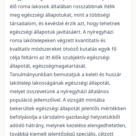
élő roma lakosok általában rosszabbnak ítélik
meg egészségi állapotukat, mint a többségi
társadalom, és kevésbé érzik azt, hogy tehetnek
egészségi állapotuk javításáért. A nyíregyházi
roma lakótelepeken végzett kvantitatív és
kvalitatív módszereket ötvöző kutatás egyik fő
célja feltárni az itt élők szubjektív egészségi
állapotát, egészségmagatartását.
Tanulmányunkban bemutatjuk a keleti és huszár
lakótelep lakosságának egészségi állapotát,
melyet összevetünk a nyíregyházi általános
populáció jellemzőivel. A vizsgált mintába
bekerültek egészségi állapotát jelentős mértékben
befolyásolja a társdalmi-gazdasági helyzetükből
adódó hátrány, melynek kezelése elengedhetetlen,
továbbá kiemelt jelentőségű speciális, célzott