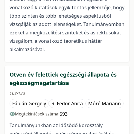
vonatkozó kutatások egyik fontos jellemzője, hogy
több szinten és több lehetséges aspektusból
vizsgálják az adott jelenségeket. Tanulmányomban
ezeket a megközelítési szinteket és aspektusokat
vizsgálom, a vonatkozó teoretikus háttér
alkalmazásával.
Ötven év felettiek egészségi állapota és
egészségmagatartása
108-133
Fábián Gergely
R. Fedor Anita
Móré Mariann
593
Megtekintések száma:
Tanulmányunkban az idősödő korosztály
egészségi állapotát, egészségmagatartását és