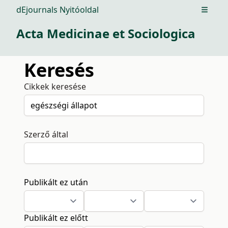
dEjournals Nyitóoldal
Open m
Acta Medicinae et Sociologica
Keresés
Cikkek keresése
Szerző által
Publikált ez után
Publikált ez előtt