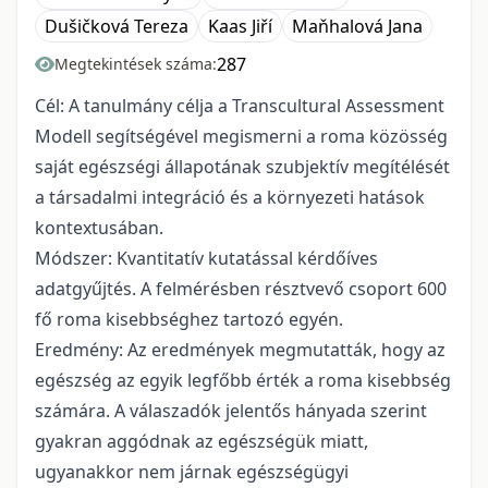
Dušičková Tereza
Kaas Jiří
Maňhalová Jana
287
Megtekintések száma:
Cél: A tanulmány célja a Transcultural Assessment
Modell segítségével megismerni a roma közösség
saját egészségi állapotának szubjektív megítélését
a társadalmi integráció és a környezeti hatások
kontextusában.
Módszer: Kvantitatív kutatással kérdőíves
adatgyűjtés. A felmérésben résztvevő csoport 600
fő roma kisebbséghez tartozó egyén.
Eredmény: Az eredmények megmutatták, hogy az
egészség az egyik legfőbb érték a roma kisebbség
számára. A válaszadók jelentős hányada szerint
gyakran aggódnak az egészségük miatt,
ugyanakkor nem járnak egészségügyi