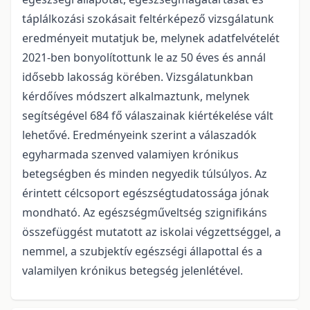
táplálkozási szokásait feltérképező vizsgálatunk
eredményeit mutatjuk be, melynek adatfelvételét
2021-ben bonyolítottunk le az 50 éves és annál
idősebb lakosság körében. Vizsgálatunkban
kérdőíves módszert alkalmaztunk, melynek
segítségével 684 fő válaszainak kiértékelése vált
lehetővé. Eredményeink szerint a válaszadók
egyharmada szenved valamiyen krónikus
betegségben és minden negyedik túlsúlyos. Az
érintett célcsoport egészségtudatossága jónak
mondható. Az egészségműveltség szignifikáns
összefüggést mutatott az iskolai végzettséggel, a
nemmel, a szubjektív egészségi állapottal és a
valamilyen krónikus betegség jelenlétével.