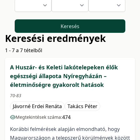
Keresés
Keresési eredmények
1 - 7 a 7 tételből
A Huszár- és Keleti lakótelepeken élők
egészségi állapota Nyíregyházán –
életminőségre gyakorolt hatások
70-83
Jávorné Erdei Renáta
Takács Péter
474
Megtekintések száma:
Korábbi felmérések alapján elmondható, hogy
Magyarországon a telepszerű körülmények között