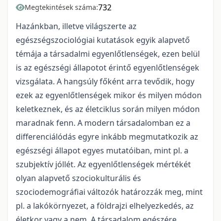
732
Megtekintések száma:
Hazánkban, illetve világszerte az
egészségszociológiai kutatások egyik alapvető
témája a társadalmi egyenlőtlenségek, ezen belül
is az egészségi állapotot érintő egyenlőtlenségek
vizsgálata. A hangsúly főként arra tevődik, hogy
ezek az egyenlőtlenségek mikor és milyen módon
keletkeznek, és az életciklus során milyen módon
maradnak fenn. A modern társadalomban ez a
differenciálódás egyre inkább megmutatkozik az
egészségi állapot egyes mutatóiban, mint pl. a
szubjektív jóllét. Az egyenlőtlenségek mértékét
olyan alapvető szociokulturális és
szociodemográfiai változók határozzák meg, mint
pl. a lakókörnyezet, a földrajzi elhelyezkedés, az
életkor vagy a nem. A társadalom egészére