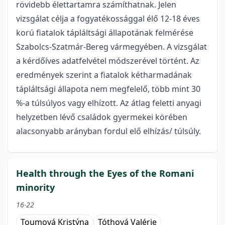
rövidebb élettartamra számíthatnak. Jelen
vizsgálat célja a fogyatékossággal élő 12-18 éves
korú fiatalok tápláltsági állapotának felmérése
Szabolcs-Szatmár-Bereg vármegyében. A vizsgálat
a kérdőíves adatfelvétel módszerével történt. Az
eredmények szerint a fiatalok kétharmadának
tápláltsági állapota nem megfelelő, több mint 30
%-a túlsúlyos vagy elhízott. Az átlag feletti anyagi
helyzetben lévő családok gyermekei körében
alacsonyabb arányban fordul elő elhízás/ túlsúly.
Health through the Eyes of the Romani
minority
16-22
Toumová Kristýna
Tóthová Valérie