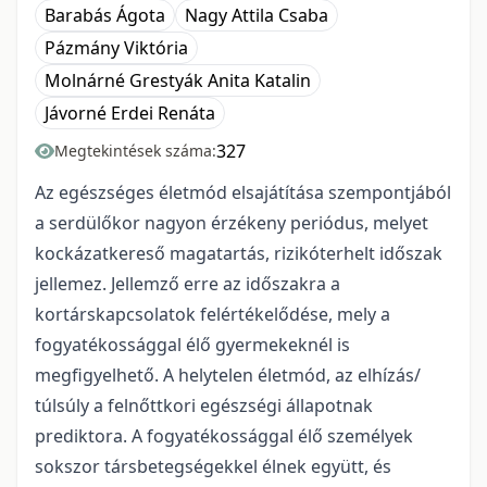
Barabás Ágota
Nagy Attila Csaba
Pázmány Viktória
Molnárné Grestyák Anita Katalin
Jávorné Erdei Renáta
327
Megtekintések száma:
Az egészséges életmód elsajátítása szempontjából
a serdülőkor nagyon érzékeny periódus, melyet
kockázatkereső magatartás, rizikóterhelt időszak
jellemez. Jellemző erre az időszakra a
kortárskapcsolatok felértékelődése, mely a
fogyatékossággal élő gyermekeknél is
megfigyelhető. A helytelen életmód, az elhízás/
túlsúly a felnőttkori egészségi állapotnak
prediktora. A fogyatékossággal élő személyek
sokszor társbetegségekkel élnek együtt, és