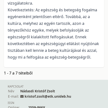
vizsgálatokra.
Következtetés: Az egészség és betegség fogalma
egyénenként jelentősen eltérő. Továbbá, az a
kultúra, melyhez az egyén tartozik, azon a
tényezőkhöz egyike, melyek befolyásolják az
egészségről kialakított felfogásukat. Ennek
következtében az egészségügyi ellátást nyújtónak
tisztában kell lennie a beteg kultúrájával és azzal,
hogy mi a felfogása az egészség-betegségről.
1 - 7 a 7 tételből
KAPCSOLAT
Név
Nádasdi Kristóf Zsolt
E-mail:
kristof.zsolt@etk.unideb.hu
ISSN
Online:
2559-866X