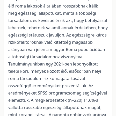
élő roma lakosok általában rosszabbnak ítélik
meg egészségi állapotukat, minta a többségi
társadalom, és kevésbé érzik azt, hogy befolyással
lehetnek, tehetnek valamit annak érdekében, hogy
egészségi státuszuk javuljon. Az egészségre káros
rizikófaktoroknak való kitettség magasabb
arányban van jelen a magyar Roma populációban
a többségi társadalomhoz viszonyítva.
Tanulmányunkban egy 2021-ben lebonyolított
telepi körülmények között élő, elsősorban helyi
roma társadalom rizikómagatartásával
összefüggő eredményeket prezentáljuk. Az
eredményeket SPSS programcsomag segítségével
elemeztük. A megkérdezettek (n=220) 11,6%-a
vallotta rosszabb egészségi állapotúnak magát,
mint korabeli társai. A naponta dohányzók aránya