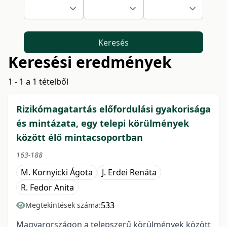
Keresés
Keresési eredmények
1 - 1 a 1 tételből
Rizikómagatartás előfordulási gyakorisága
és mintázata, egy telepi körülmények
között élő mintacsoportban
163-188
M. Kornyicki Ágota
J. Erdei Renáta
R. Fedor Anita
533
Megtekintések száma:
Magyarországon a telepszerű körülmények között