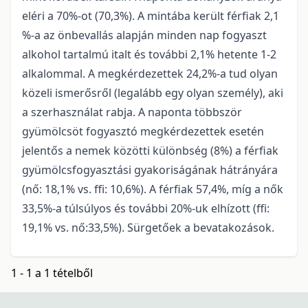
eléri a 70%-ot (70,3%). A mintába került férfiak 2,1
%-a az önbevallás alapján minden nap fogyaszt
alkohol tartalmú italt és további 2,1% hetente 1-2
alkalommal. A megkérdezettek 24,2%-a tud olyan
közeli ismerősről (legalább egy olyan személy), aki
a szerhasználat rabja. A naponta többször
gyümölcsöt fogyasztó megkérdezettek esetén
jelentős a nemek közötti különbség (8%) a férfiak
gyümölcsfogyasztási gyakoriságának hátrányára
(nő: 18,1% vs. ffi: 10,6%). A férfiak 57,4%, míg a nők
33,5%-a túlsúlyos és további 20%-uk elhízott (ffi:
19,1% vs. nő:33,5%). Sürgetőek a bevatakozások.
1 - 1 a 1 tételből