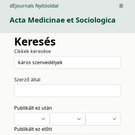
dEjournals Nyitóoldal
Open m
Acta Medicinae et Sociologica
Keresés
Cikkek keresése
Szerző által
Publikált ez után
Publikált ez előtt