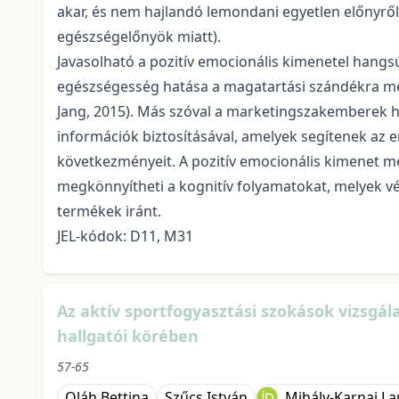
akar, és nem hajlandó lemondani egyetlen előnyről
egészségelőnyök miatt).
Javasolható a pozitív emocionális kimenetel hang
egészségesség hatása a magatartási szándékra meg
Jang, 2015). Más szóval a marketingszakemberek h
információk biztosításával, amelyek segítenek az
következményeit. A pozitív emocionális kimenet m
megkönnyítheti a kognitív folyamatokat, melyek végü
termékek iránt.
JEL-kódok: D11, M31
Az aktív sportfogyasztási szokások vizsg
hallgatói körében
57-65
Oláh Bettina
Szűcs István
Mihály-Karnai La