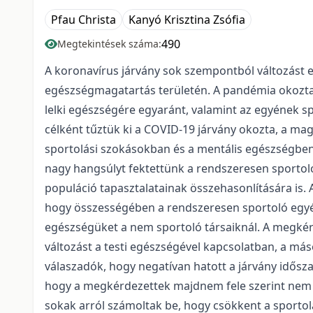
Pfau Christa
Kanyó Krisztina Zsófia
490
Megtekintések száma:
A koronavírus járvány sok szempontból változást e
egészségmagatartás területén. A pandémia okozta k
lelki egészségére egyaránt, valamint az egyének sp
célként tűztük ki a COVID-19 járvány okozta, a ma
sportolási szokásokban és a mentális egészségben
nagy hangsúlyt fektettünk a rendszeresen sportol
populáció tapasztalatainak összehasonlítására is. 
hogy összességében a rendszeresen sportoló egyéne
egészségüket a nem sportoló társaiknál. A megkér
változást a testi egészségével kapcsolatban, a m
válaszadók, hogy negatívan hatott a járvány idősza
hogy a megkérdezettek majdnem fele szerint nem v
sokak arról számoltak be, hogy csökkent a sportol