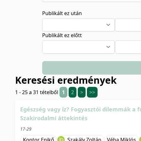
Publikált ez után
Publikált ez előtt
Keresési eredmények
1 - 25 a 31 tételből
1
2
>
>>
Egészség vagy íz? Fogyasztói dilemmák a f
Szakirodalmi áttekintés
17-29
Kontor Enikő
Szakály Zoltán
Véha Miklós