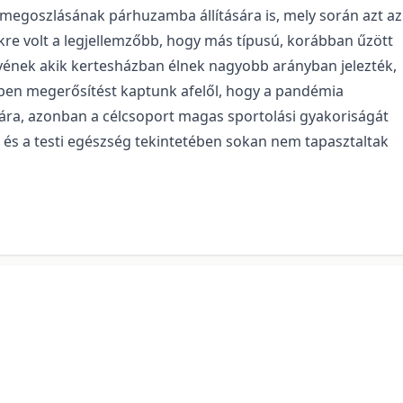
 megoszlásának párhuzamba állítására is, mely során azt az
re volt a legjellemzőbb, hogy más típusú, korábban űzött
yének akik kertesházban élnek nagyobb arányban jelezték,
zben megerősítést kaptunk afelől, hogy a pandémia
ra, azonban a célcsoport magas sportolási gyakoriságát
 és a testi egészség tekintetében sokan nem tapasztaltak