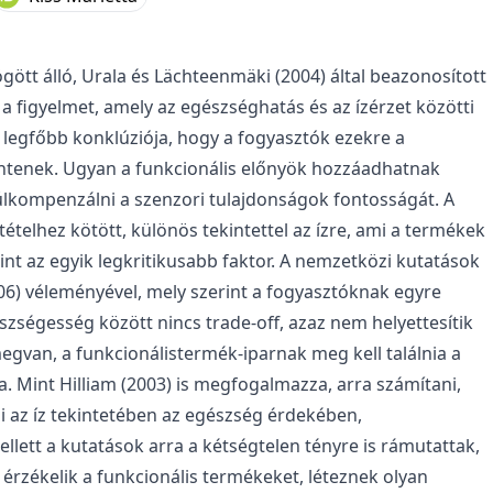
ött álló, Urala és Lächteenmäki (2004) által beazonosított
 a figyelmet, amely az egészséghatás és az ízérzet közötti
k legfőbb konklúziója, hogy a fogyasztók ezekre a
intenek. Ugyan a funkcionális előnyök hozzáadhatnak
úlkompenzálni a szenzori tulajdonságok fontosságát. A
ételhez kötött, különös tekintettel az ízre, ami a termékek
t az egyik legkritikusabb faktor. A nemzetközi kutatások
06) véleményével, mely szerint a fogyasztóknak egyre
zségesség között nincs trade-off, azaz nem helyettesítik
egvan, a funkcionálistermék-iparnak meg kell találnia a
ra. Mint Hilliam (2003) is megfogalmazza, arra számítani,
az íz tekintetében az egészség érdekében,
ett a kutatások arra a kétségtelen tényre is rámutattak,
zékelik a funkcionális termékeket, léteznek olyan