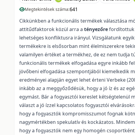
641
Megtekintések száma:
Cikkünkben a funkcionális termékek választása mög
attitűdfaktorok közül arra a
tényezőre
fordítottuk
lehetséges konfliktusra irányul. Vizsgálatunk egyi
termékekre is elsősorban mint élelmiszerekre tek
valamilyen értéket a termékhez, de ez nem tudja t
funkcionális termékek elfogadása egyre inkább felt
jövőbeni elfogadása szempontjából kiemelkedik min
eredményei alapján egyet lehet érteni Verbeke (20
inkább az a meggyőződésük, hogy a jó íz és az egés
egymást. Bár a fogyasztói kereslet kétségtelenül m
választ a jó ízzel kapcsolatos fogyasztói elvárások
hogy a fogyasztók kompromisszumot fognak kötni 
nagymértékben spekulatív és kockázatos. Mindemell
hogy a fogyasztók nem egy homogén csoportként ér