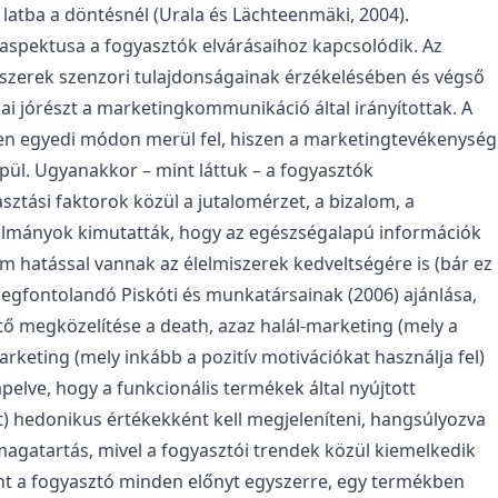
a latba a döntésnél (Urala és Lächteenmäki, 2004).
 aspektusa a fogyasztók elvárásaihoz kapcsolódik. Az
szerek szenzori tulajdonságainak érzékelésében és végső
ai jórészt a marketingkommunikáció által irányítottak. A
en egyedi módon merül fel, hiszen a marketingtevékenység
ül. Ugyanakkor – mint láttuk – a fogyasztók
ztási faktorok közül a jutalomérzet, a bizalom, a
nulmányok kimutatták, hogy az egészségalapú információk
m hatással vannak az élelmiszerek kedveltségére is (bár ez
fontolandó Piskóti és munkatársainak (2006) ajánlása,
ető megközelítése a death, azaz halál-marketing (mely a
-marketing (mely inkább a pozitív motivációkat használja fel)
apelve, hogy a funkcionális termékek által nyújtott
 hedonikus értékekként kell megjeleníteni, hangsúlyozva
magatartás, mivel a fogyasztói trendek közül kiemelkedik
rint a fogyasztó minden előnyt egyszerre, egy termékben