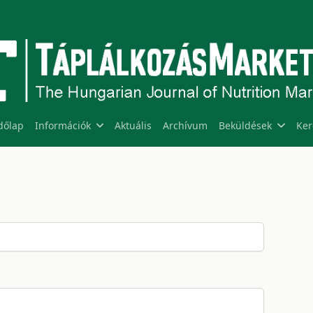
dőlap
Információk
Aktuális
Archívum
Beküldések
Ker