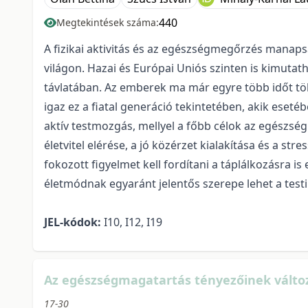
440
Megtekintések száma:
A fizikai aktivitás és az egészségmegőrzés manap
világon. Hazai és Európai Uniós szinten is kimutatha
távlatában. Az emberek ma már egyre több időt tö
igaz ez a fiatal generáció tekintetében, akik ese
aktív testmozgás, mellyel a főbb célok az egészs
életvitel elérése, a jó közérzet kialakítása és a stre
fokozott figyelmet kell fordítani a táplálkozásra is
életmódnak egyaránt jelentős szerepe lehet a test
JEL-kódok:
I10, I12, I19
Az egészségmagatartás tényezőinek válto
17-30