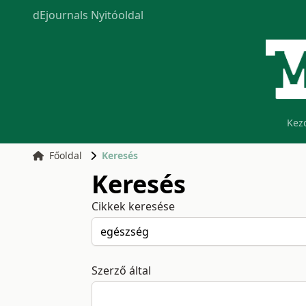
dEjournals Nyitóoldal
Kez
Főoldal
Keresés
Keresés
Cikkek keresése
Szerző által