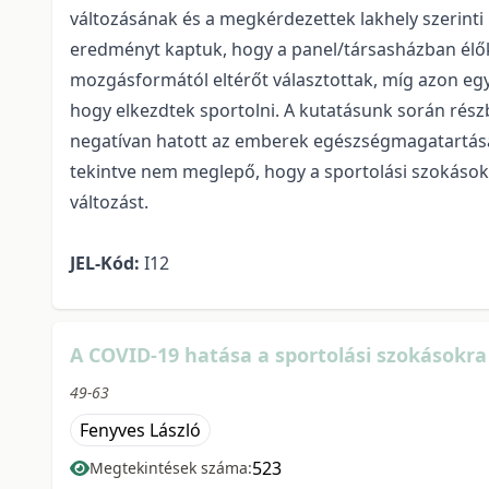
változásának és a megkérdezettek lakhely szerinti
eredményt kaptuk, hogy a panel/társasházban élők
mozgásformától eltérőt választottak, míg azon eg
hogy elkezdtek sportolni. A kutatásunk során rés
negatívan hatott az emberek egészségmagatartásá
tekintve nem meglepő, hogy a sportolási szokások
változást.
JEL-Kód:
I12
A COVID-19 hatása a sportolási szokásokra
49-63
Fenyves László
523
Megtekintések száma: