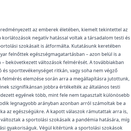
redményezett az emberek életében, kiemelt tekintettel az
orlátozások negatív hatással voltak a társadalom testi és
ortolási szokásait is átformálta. Kutatásunk keretében
gyar felnőttek egészségmagatartásban – azon belül is a
 – bekövetkezett változások felmérését. A továbbiakban
ó és sporttevékenységet ritkán, vagy soha nem végző
A felmérés elemzése során arra a megállapításra jutottunk,
k szignifikánsan jobbra értékelték az általános testi
dezett egyének több, mint fele nem tapasztalt különösebb
ásodik legnagyobb arányban azonban arról számoltak be a
ka az egészségükre. A kapott válaszok rámutattak arra is,
áltoztak a sportolási szokásaik a pandémia hatására, míg
ási gyakoriságuk. Végül kitértünk a sportolási szokások