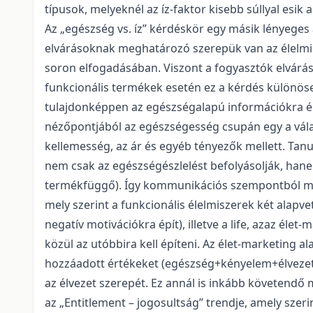
típusok, melyeknél az íz-faktor kisebb súllyal esik 
Az „egészség vs. íz” kérdéskör egy másik lényeges
elvárásoknak meghatározó szerepük van az élelmi
soron elfogadásában. Viszont a fogyasztók elvárás
funkcionális termékek esetén ez a kérdés különös
tulajdonképpen az egészségalapú információkra ép
nézőpontjából az egészségesség csupán egy a válas
kellemesség, az ár és egyéb tényezők mellett. Ta
nem csak az egészségészlelést befolyásolják, hane
termékfüggő). Így kommunikációs szempontból meg
mely szerint a funkcionális élelmiszerek két alapv
negatív motivációkra épít), illetve a life, azaz élet
közül az utóbbira kell építeni. Az élet-marketing al
hozzáadott értékeket (egészség+kényelem+élvezet)
az élvezet szerepét. Ez annál is inkább követendő 
az „Entitlement – jogosultság” trendje, amely sze