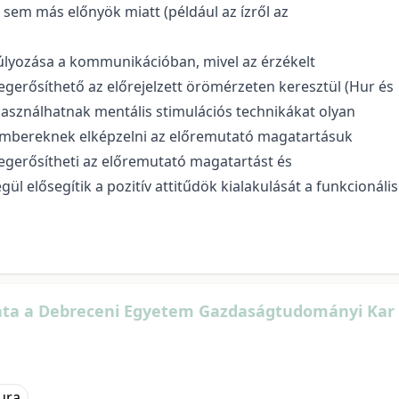
 sem más előnyök miatt (például az ízről az
súlyozása a kommunikációban, mivel az érzékelt
erősíthető az előrejelzett örömérzeten keresztül (Hur és
asználhatnak mentális stimulációs technikákat olyan
 embereknek elképzelni az előremutató magatartásuk
egerősítheti az előremutató magatartást és
l elősegítik a pozitív attitűdök kialakulását a funkcionális
álata a Debreceni Egyetem Gazdaságtudományi Kar
ura