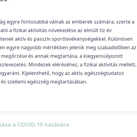
ság egyre fontosabbá válnak az emberek számára, szerte a
tó a fizikai aktivitás növekedése az elmúlt tíz év
ltenek aktív és passzív sporttevékenységekkel. Különösen
tében egyre nagyobb mértékben jelenik meg szabadidőben az
ég megőrzése és annak megtartása, a kiegyensúlyozott
sszlevezetés. Mindezek eléréséhez, a fizikai aktivitás mellett,
 egyaránt. Kijelenthető, hogy az aktív, egészségtudatos
i és szellemi egészség megtartásában.
zása a COVID-19 hatására