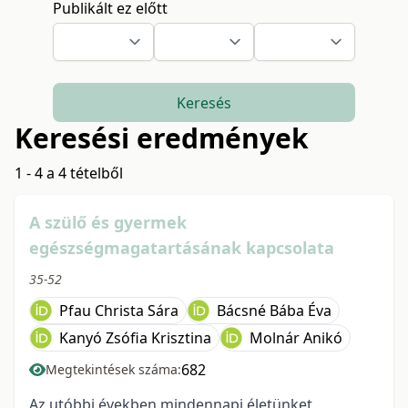
Publikált ez előtt
Keresés
Keresési eredmények
1 - 4 a 4 tételből
A szülő és gyermek
egészségmagatartásának kapcsolata
35-52
Pfau Christa Sára
Bácsné Bába Éva
Kanyó Zsófia Krisztina
Molnár Anikó
682
Megtekintések száma:
Az utóbbi években mindennapi életünket