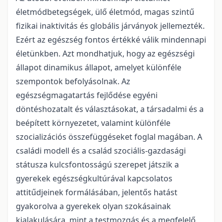
életmódbetegségek, ülő életmód, magas szintű
fizikai inaktivitás és globális járványok jellemezték.
Ezért az egészség fontos értékké válik mindennapi
életünkben. Azt mondhatjuk, hogy az egészségi
állapot dinamikus állapot, amelyet különféle
szempontok befolyásolnak. Az
egészségmagatartás fejlődése egyéni
döntéshozatalt és választásokat, a társadalmi és a
beépített környezetet, valamint különféle
szocializációs összefüggéseket foglal magában. A
családi modell és a család szociális-gazdasági
státusza kulcsfontosságú szerepet játszik a
gyerekek egészségkultúrával kapcsolatos
attitűdjeinek formálásában, jelentős hatást
gyakorolva a gyerekek olyan szokásainak
kialakulására, mint a testmozgás és a megfelelő