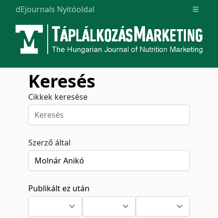
dEjournals Nyitóoldal
Open m
Keresés
Cikkek keresése
Szerző által
Publikált ez után