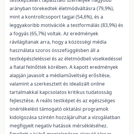
testképzavart tapasztaló személyek nagyobb
arányban törekedtek életmódváltásra (79,9%),
mint a kontrollcsoport tagjai (54,6%), és a
leggyakoribb motivációk a testformálás (83,9%) és
a fogyás (65,7%) voltak. Az eredmények
rávilágítanak arra, hogy a közösségi média
használata szoros összefüggésben áll a
testképészleléssel és az életmódbeli viselkedéssel
a fiatal felnőttek körében. A kapott eredmények
alapján javasolt a médiaműveltség erősítése,
valamint a szerkesztett és idealizált online
tartalmakkal kapcsolatos kritikus tudatosság
fejlesztése. A reális testképet és az egészséges
önértékelést támogató oktatási programok
kidolgozása szintén hozzájárulhat a vizsgálatban
megfigyelt negatív hatások mérsékléséhez.