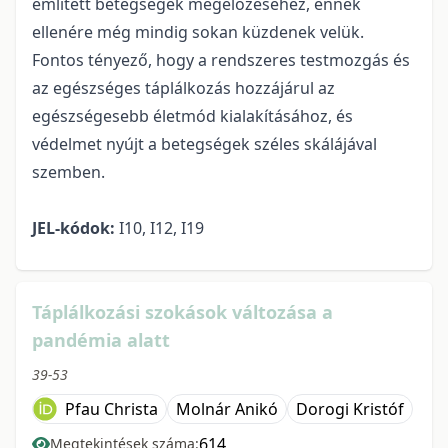
említett betegségek megelőzéséhez, ennek
ellenére még mindig sokan küzdenek velük.
Fontos tényező, hogy a rendszeres testmozgás és
az egészséges táplálkozás hozzájárul az
egészségesebb életmód kialakításához, és
védelmet nyújt a betegségek széles skálájával
szemben.
JEL-kódok:
I10, I12, I19
Táplálkozási szokások változása a
pandémia alatt
39-53
Pfau Christa
Molnár Anikó
Dorogi Kristóf
614
Megtekintések száma: