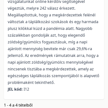
vizsgálatunkat online kérdőív segítségével
végeztük, melyre 242 válasz érkezett.
Megállapítottuk, hogy a megkérdezettek felénél
változtak a táplálkozási szokások és egy harmada
plusz kilókkal küzd a pandémia alatt. Nagyobb
százalékban gondolják azt, hogy elegendő
zöldség/gyümölcs fogyasztásuk, míg a napi
ajánlott mennyiség bevitele már csak 29,6%-ra
jellemző. Az eredmények rámutatnak arra, hogy a
napi ajánlott zöldség/gyümölcs mennyiségével
nincsenek tisztába a megkérdezettek, amely az
egészséges táplálkozás szempontjából is alapvető
problémaként tekinthető.
JEL kód:
I12
1 - 4 a 4 tételből