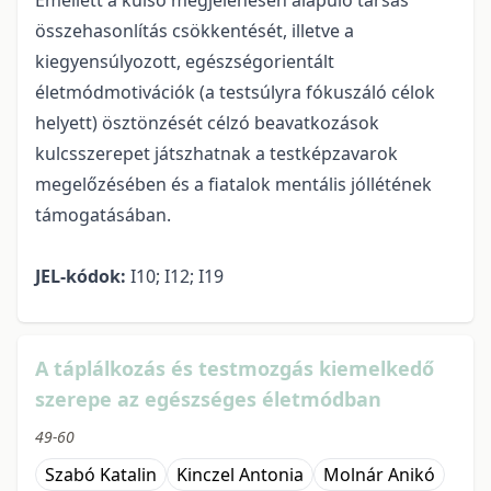
Emellett a külső megjelenésen alapuló társas
összehasonlítás csökkentését, illetve a
kiegyensúlyozott, egészségorientált
életmódmotivációk (a testsúlyra fókuszáló célok
helyett) ösztönzését célzó beavatkozások
kulcsszerepet játszhatnak a testképzavarok
megelőzésében és a fiatalok mentális jóllétének
támogatásában.
JEL-kódok:
I10; I12; I19
A táplálkozás és testmozgás kiemelkedő
szerepe az egészséges életmódban
49-60
Szabó Katalin
Kinczel Antonia
Molnár Anikó