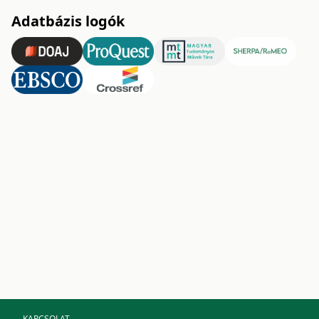
Adatbázis logók
KAPCSOLAT