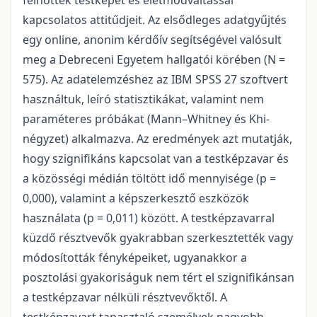
felnőttek testképét és életmódváltással
kapcsolatos attitűdjeit. Az elsődleges adatgyűjtés
egy online, anonim kérdőív segítségével valósult
meg a Debreceni Egyetem hallgatói körében (N =
575). Az adatelemzéshez az IBM SPSS 27 szoftvert
használtuk, leíró statisztikákat, valamint nem
paraméteres próbákat (Mann–Whitney és Khi-
négyzet) alkalmazva. Az eredmények azt mutatják,
hogy szignifikáns kapcsolat van a testképzavar és
a közösségi médián töltött idő mennyisége (p =
0,000), valamint a képszerkesztő eszközök
használata (p = 0,011) között. A testképzavarral
küzdő résztvevők gyakrabban szerkesztették vagy
módosították fényképeiket, ugyanakkor a
posztolási gyakoriságuk nem tért el szignifikánsan
a testképzavar nélküli résztvevőktől. A