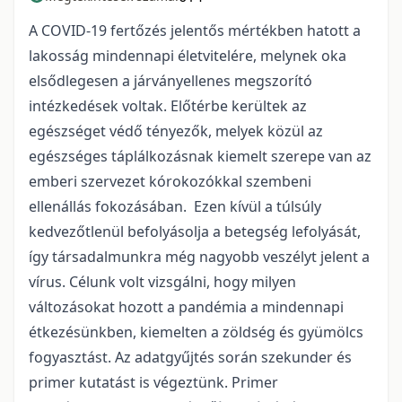
A COVID-19 fertőzés jelentős mértékben hatott a
lakosság mindennapi életvitelére, melynek oka
elsődlegesen a járványellenes megszorító
intézkedések voltak. Előtérbe kerültek az
egészséget védő tényezők, melyek közül az
egészséges táplálkozásnak kiemelt szerepe van az
emberi szervezet kórokozókkal szembeni
ellenállás fokozásában. Ezen kívül a túlsúly
kedvezőtlenül befolyásolja a betegség lefolyását,
így társadalmunkra még nagyobb veszélyt jelent a
vírus. Célunk volt vizsgálni, hogy milyen
változásokat hozott a pandémia a mindennapi
étkezésünkben, kiemelten a zöldség és gyümölcs
fogyasztást. Az adatgyűjtés során szekunder és
primer kutatást is végeztünk. Primer