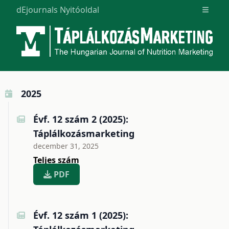
dEjournals Nyitóoldal
Open m
2025
Évf. 12 szám 2 (2025):
Táplálkozásmarketing
december 31, 2025
Teljes szám
PDF
Évf. 12 szám 1 (2025):