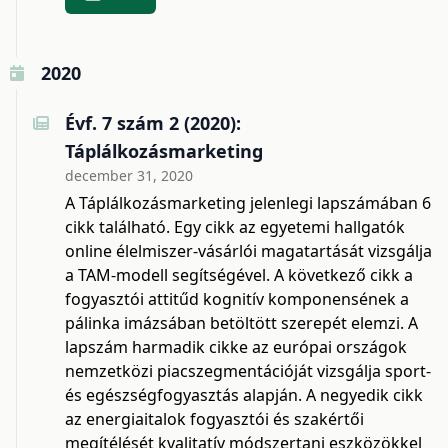
2020
Évf. 7 szám 2 (2020):
Táplálkozásmarketing
december 31, 2020
A Táplálkozásmarketing jelenlegi lapszámában 6
cikk található. Egy cikk az egyetemi hallgatók
online élelmiszer-vásárlói magatartását vizsgálja
a TAM-modell segítségével. A következő cikk a
fogyasztói attitűd kognitív komponensének a
pálinka imázsában betöltött szerepét elemzi. A
lapszám harmadik cikke az európai országok
nemzetközi piacszegmentációját vizsgálja sport-
és egészségfogyasztás alapján. A negyedik cikk
az energiaitalok fogyasztói és szakértői
megítélését kvalitatív módszertani eszközökkel