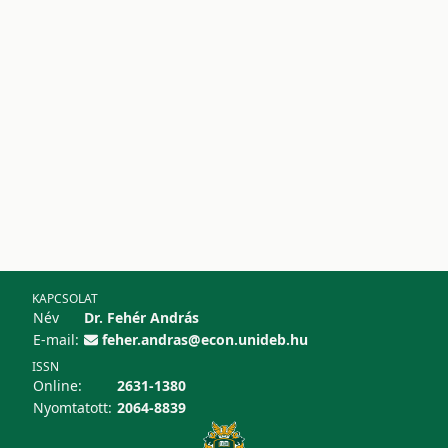
KAPCSOLAT
Név
Dr. Fehér András
E-mail:
feher.andras@econ.unideb.hu
ISSN
Online:
2631-1380
Nyomtatott:
2064-8839