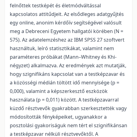
felnőttek testképét és életmódváltással
kapcsolatos attitűdjeit. Az elsődleges adatgyűjtés
egy online, anonim kérdőív segítségével valósult
meg a Debreceni Egyetem hallgatói körében (N =
575). Az adatelemzéshez az IBM SPSS 27 szoftvert
használtuk, leíró statisztikákat, valamint nem
paraméteres próbákat (Mann–Whitney és Khi-
négyzet) alkalmazva. Az eredmények azt mutatják,
hogy szignifikáns kapcsolat van a testképzavar és
a közösségi médián töltött idő mennyisége (p =
0,000), valamint a képszerkesztő eszközök
használata (p = 0,011) között. A testképzavarral
küzdő résztvevők gyakrabban szerkesztették vagy
módosították fényképeiket, ugyanakkor a
posztolási gyakoriságuk nem tért el szignifikánsan
a testképzavar nélküli résztvevőktől. A