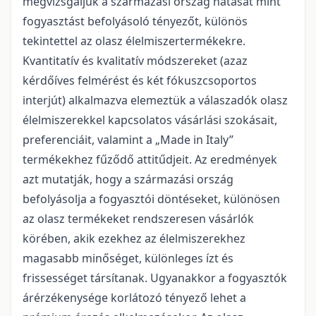
megvizsgáljuk a származási ország hatását mint
fogyasztást befolyásoló tényezőt, különös
tekintettel az olasz élelmiszertermékekre.
Kvantitatív és kvalitatív módszereket (azaz
kérdőíves felmérést és két fókuszcsoportos
interjút) alkalmazva elemeztük a válaszadók olasz
élelmiszerekkel kapcsolatos vásárlási szokásait,
preferenciáit, valamint a „Made in Italy”
termékekhez fűződő attitűdjeit. Az eredmények
azt mutatják, hogy a származási ország
befolyásolja a fogyasztói döntéseket, különösen
az olasz termékeket rendszeresen vásárlók
körében, akik ezekhez az élelmiszerekhez
magasabb minőséget, különleges ízt és
frissességet társítanak. Ugyanakkor a fogyasztók
árérzékenysége korlátozó tényező lehet a