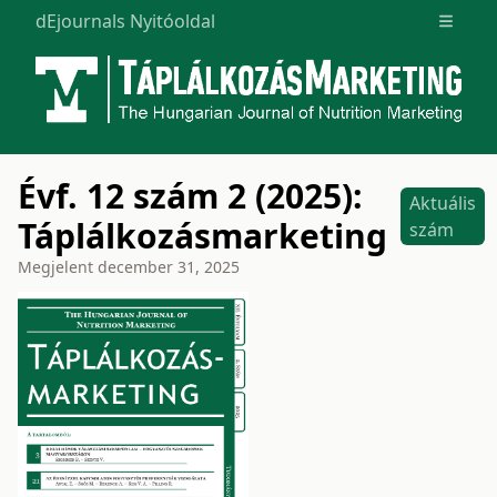
dEjournals Nyitóoldal
Open m
Évf. 12 szám 2 (2025):
Aktuális
Táplálkozásmarketing
szám
Megjelent
december 31, 2025