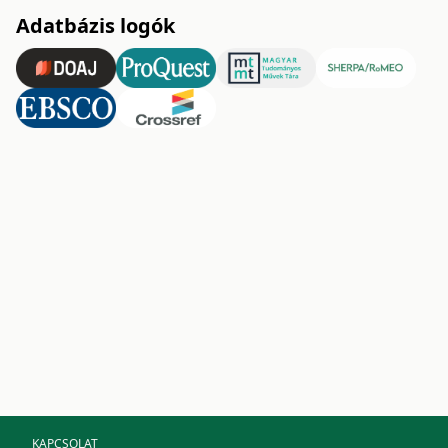
Adatbázis logók
KAPCSOLAT