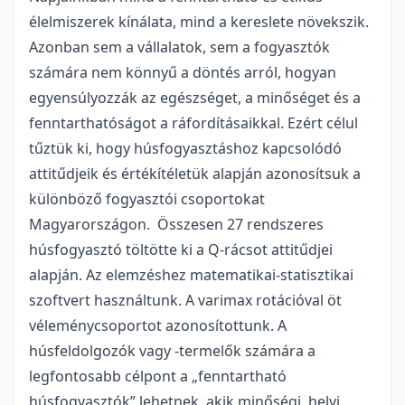
élelmiszerek kínálata, mind a kereslete növekszik.
Azonban sem a vállalatok, sem a fogyasztók
számára nem könnyű a döntés arról, hogyan
egyensúlyozzák az egészséget, a minőséget és a
fenntarthatóságot a ráfordításaikkal. Ezért célul
tűztük ki, hogy húsfogyasztáshoz kapcsolódó
attitűdjeik és értékítéletük alapján azonosítsuk a
különböző fogyasztói csoportokat
Magyarországon. Összesen 27 rendszeres
húsfogyasztó töltötte ki a Q-rácsot attitűdjei
alapján. Az elemzéshez matematikai-statisztikai
szoftvert használtunk. A varimax rotációval öt
véleménycsoportot azonosítottunk. A
húsfeldolgozók vagy -termelők számára a
legfontosabb célpont a „fenntartható
húsfogyasztók” lehetnek, akik minőségi, helyi