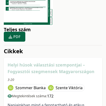
Teljes szám
PDF
issue.tableOfContents6a749
Cikkek
Helyi húsok választási szempontjai –
Fogyasztói szegmensek Magyarországon
3-20
Szommer Bianka
Szente Viktória
172
Megtekintések száma:
Napjainkban mind a fenntartható és etikus