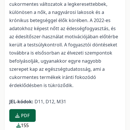
cukormentes változatok a legkeresettebbek,
különösen a nők, a nagyvárosi lakosok és a
krónikus betegséggel élők körében. A 2022-es
adatokhoz képest nőtt az édességfogyasztás, és
az édesítőszer-használat motivációjában előtérbe
került a testsúlykontroll. A fogyasztói döntéseket
továbbra is elsősorban az élvezeti szempontok
befolyásolják, ugyanakkor egyre nagyobb
szerepet kap az egészségtudatosság, ami a
cukormentes termékek iránti fokozódó
érdeklődésben is tükröződik.
JEL-kódok:
D11, D12, M31
PDF
155