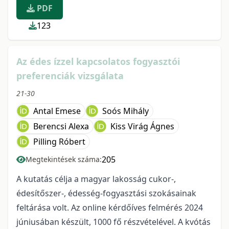
PDF
123
Az édes ízzel kapcsolatos fogyasztói
preferenciák vizsgálata
21-30
Antal Emese
Soós Mihály
Berencsi Alexa
Kiss Virág Ágnes
Pilling Róbert
205
Megtekintések száma:
A kutatás célja a magyar lakosság cukor-,
édesítőszer-, édesség-fogyasztási szokásainak
feltárása volt. Az online kérdőíves felmérés 2024
júniusában készült, 1000 fő részvételével. A kvótás