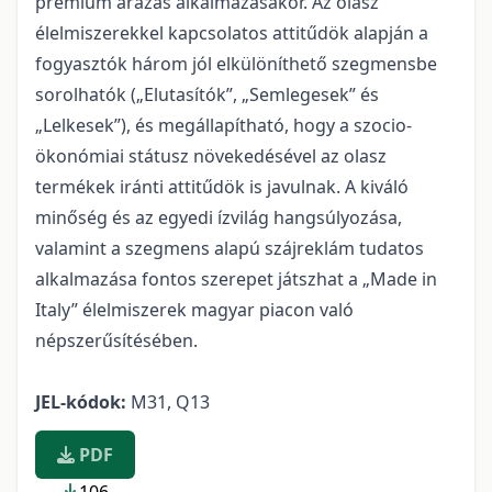
prémium árazás alkalmazásakor. Az olasz
élelmiszerekkel kapcsolatos attitűdök alapján a
fogyasztók három jól elkülöníthető szegmensbe
sorolhatók („Elutasítók”, „Semlegesek” és
„Lelkesek”), és megállapítható, hogy a szocio-
ökonómiai státusz növekedésével az olasz
termékek iránti attitűdök is javulnak. A kiváló
minőség és az egyedi ízvilág hangsúlyozása,
valamint a szegmens alapú szájreklám tudatos
alkalmazása fontos szerepet játszhat a „Made in
Italy” élelmiszerek magyar piacon való
népszerűsítésében.
JEL-kódok:
M31, Q13
PDF