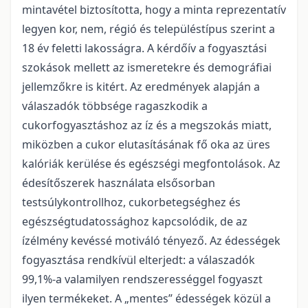
mintavétel biztosította, hogy a minta reprezentatív
legyen kor, nem, régió és településtípus szerint a
18 év feletti lakosságra. A kérdőív a fogyasztási
szokások mellett az ismeretekre és demográfiai
jellemzőkre is kitért. Az eredmények alapján a
válaszadók többsége ragaszkodik a
cukorfogyasztáshoz az íz és a megszokás miatt,
miközben a cukor elutasításának fő oka az üres
kalóriák kerülése és egészségi megfontolások. Az
édesítőszerek használata elsősorban
testsúlykontrollhoz, cukorbetegséghez és
egészségtudatossághoz kapcsolódik, de az
ízélmény kevéssé motiváló tényező. Az édességek
fogyasztása rendkívül elterjedt: a válaszadók
99,1%-a valamilyen rendszerességgel fogyaszt
ilyen termékeket. A „mentes” édességek közül a