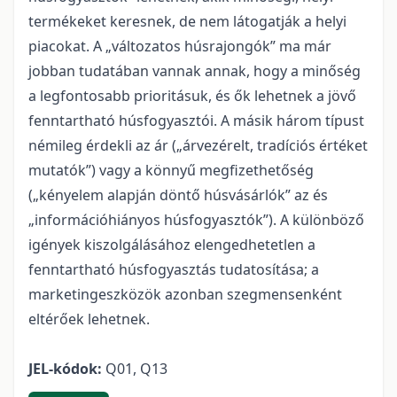
termékeket keresnek, de nem látogatják a helyi
piacokat. A „változatos húsrajongók” ma már
jobban tudatában vannak annak, hogy a minőség
a legfontosabb prioritásuk, és ők lehetnek a jövő
fenntartható húsfogyasztói. A másik három típust
némileg érdekli az ár („árvezérelt, tradíciós értéket
mutatók”) vagy a könnyű megfizethetőség
(„kényelem alapján döntő húsvásárlók” az és
„információhiányos húsfogyasztók”). A különböző
igények kiszolgálásához elengedhetetlen a
fenntartható húsfogyasztás tudatosítása; a
marketingeszközök azonban szegmensenként
eltérőek lehetnek.
JEL-kódok:
Q01, Q13