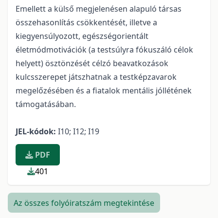
Emellett a külső megjelenésen alapuló társas
összehasonlítás csökkentését, illetve a
kiegyensúlyozott, egészségorientált
életmódmotivációk (a testsúlyra fókuszáló célok
helyett) ösztönzését célzó beavatkozások
kulcsszerepet játszhatnak a testképzavarok
megelőzésében és a fiatalok mentális jóllétének
támogatásában.
JEL-kódok:
I10; I12; I19
PDF
401
Az összes folyóiratszám megtekintése