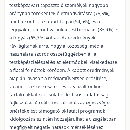
testképzavart tapasztaló személyek nagyobb
arányban törekedtek életmódváltásra (79,9%),
mint a kontrollcsoport tagjai (54,6%), és a
leggyakoribb motivációk a testformálás (83,9%) és
a fogyás (65,7%) voltak. Az eredmények
rávilágítanak arra, hogy a közösségi média
használata szoros összefüggésben áll a
testképészleléssel és az életmódbeli viselkedéssel
a fiatal felnőttek körében. A kapott eredmények
alapján javasolt a médiaműveltség erősítése,
valamint a szerkesztett és idealizált online
tartalmakkal kapcsolatos kritikus tudatosság
fejlesztése. A reális testképet és az egészséges
önértékelést támogató oktatási programok
kidolgozása szintén hozzájárulhat a vizsgálatban
megfigyelt negatív hatások mérsékléséhez.