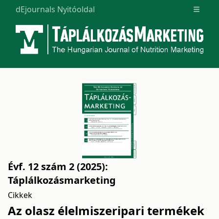
dEjournals Nyitóoldal
Open m
Évf. 12 szám 2 (2025):
Táplálkozásmarketing
Cikkek
Az olasz élelmiszeripari termékek