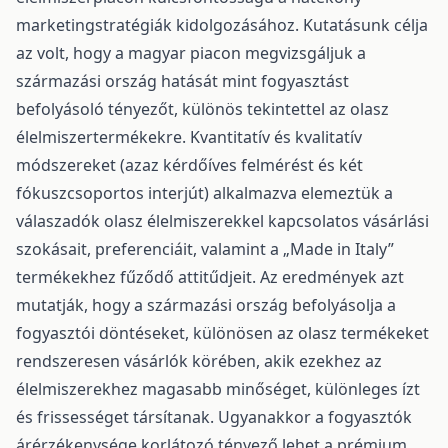
marketingstratégiák kidolgozásához. Kutatásunk célja
az volt, hogy a magyar piacon megvizsgáljuk a
származási ország hatását mint fogyasztást
befolyásoló tényezőt, különös tekintettel az olasz
élelmiszertermékekre. Kvantitatív és kvalitatív
módszereket (azaz kérdőíves felmérést és két
fókuszcsoportos interjút) alkalmazva elemeztük a
válaszadók olasz élelmiszerekkel kapcsolatos vásárlási
szokásait, preferenciáit, valamint a „Made in Italy”
termékekhez fűződő attitűdjeit. Az eredmények azt
mutatják, hogy a származási ország befolyásolja a
fogyasztói döntéseket, különösen az olasz termékeket
rendszeresen vásárlók körében, akik ezekhez az
élelmiszerekhez magasabb minőséget, különleges ízt
és frissességet társítanak. Ugyanakkor a fogyasztók
árérzékenysége korlátozó tényező lehet a prémium