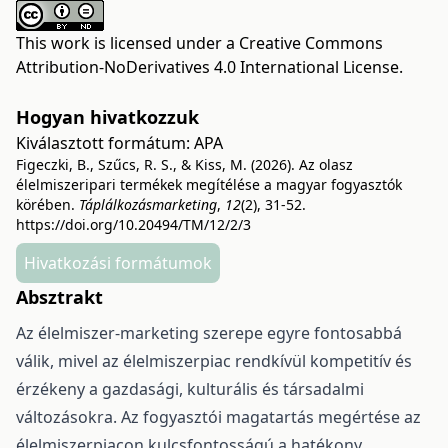
This work is licensed under a
Creative Commons
Attribution-NoDerivatives 4.0 International License
.
Hogyan hivatkozzuk
Kiválasztott formátum:
APA
Figeczki, B., Szűcs, R. S., & Kiss, M. (2026). Az olasz
élelmiszeripari termékek megítélése a magyar fogyasztók
körében.
Táplálkozásmarketing
,
12
(2), 31-52.
https://doi.org/10.20494/TM/12/2/3
Hivatkozási formátumok
Absztrakt
Az élelmiszer-marketing szerepe egyre fontosabbá
válik, mivel az élelmiszerpiac rendkívül kompetitív és
érzékeny a gazdasági, kulturális és társadalmi
változásokra. Az fogyasztói magatartás megértése az
élelmiszerpiacon kulcsfontosságú a hatékony