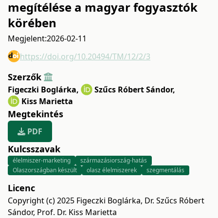
megítélése a magyar fogyasztók
körében
Megjelent:
2026-02-11
https://doi.org/10.20494/TM/12/2/3
Szerzők
Figeczki Boglárka
,
Szűcs Róbert Sándor
,
Kiss Marietta
Megtekintés
PDF
Kulcsszavak
élelmiszer-marketing
származásiország-hatás
Olaszországban készült
olasz élelmiszerek
szegmentálás
Licenc
Copyright (c) 2025 Figeczki Boglárka, Dr. Szűcs Róbert
Sándor, Prof. Dr. Kiss Marietta