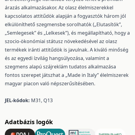
árazás alkalmazásakor. Az olasz élelmiszerekkel
kapcsolatos attitűdök alapján a fogyasztók három jól
elkülöníthető szegmensbe sorolhatók („Elutasítók”,
„Semlegesek” és „Lelkesek”), és megállapítható, hogy a
szocio-ökonómiai státusz növekedésével az olasz
termékek iránti attitűdök is javulnak. A kiváló minőség
és az egyedi ízvilág hangsúlyozása, valamint a
szegmens alapú szájreklám tudatos alkalmazása
fontos szerepet játszhat a „Made in Italy” élelmiszerek
magyar piacon való népszerűsítésében.
JEL-kódok:
M31, Q13
Adatbázis logók