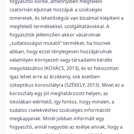
fogyasztói körbe, amennyiben megfelelő
csatornán eljutnak hozzájuk a szükséges
ismeretek, és lehetőségük van bizalmat kiépíteni a
megfelelő termékekkel, szolgáltatásokkal. A
fogyasztók jellemzően akkor vásárolnak
„tudatosságot mutató” terméket, ha hisznek
abban, hogy ezzel ténylegesen hozzájárulnak
valamilyen környezeti vagy társadalmi kérdés
megoldásához (KOVÁCS, 2013), és ez fokozottan
igaz lehet erre az érzékeny, sok esetben
szkeptikus korosztályra (SZÉKELY, 2013). Mivel ez a
korosztály egy jól meghatározott helyen, az
iskolában elérhető, így fontos, hogy minden, a
tudatos cselekvéshez szükséges információt
megkapjanak. Minél jobban informált egy
fogyasztó, annál nagyobb az esélye annak, hogy a