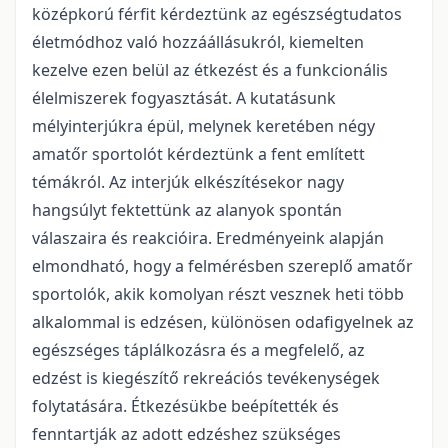
középkorú férfit kérdeztünk az egészségtudatos
életmódhoz való hozzáállásukról, kiemelten
kezelve ezen belül az étkezést és a funkcionális
élelmiszerek fogyasztását. A kutatásunk
mélyinterjúkra épül, melynek keretében négy
amatőr sportolót kérdeztünk a fent említett
témákról. Az interjúk elkészítésekor nagy
hangsúlyt fektettünk az alanyok spontán
válaszaira és reakcióira. Eredményeink alapján
elmondható, hogy a felmérésben szereplő amatőr
sportolók, akik komolyan részt vesznek heti több
alkalommal is edzésen, különösen odafigyelnek az
egészséges táplálkozásra és a megfelelő, az
edzést is kiegészítő rekreációs tevékenységek
folytatására. Étkezésükbe beépítették és
fenntartják az adott edzéshez szükséges