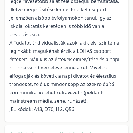
legcélravezetőbb saját felelősségük bemutatása,
illetve megerősítése lenne. Ez a két csoport
jellemzően alsóbb évfolyamokon tanul, így az
iskolai oktatás keretében is több idő van a
bevonásukra.
A Tudatos Individualisták azok, akik elvi szinten a
leginkább magukénak érzik a LOHAS csoport
értékeit. Náluk is az értékek elmélyítése és a napi
rutinba való beemelése lenne a cél. Mivel ők
elfogadják és követik a napi divatot és életstílus
trendeket, feléjük mindenképp az ezekre építő
kommunikáció lehet célravezető (például:
mainstream média, zene, ruházat).
JEL-kódok: A13, D70, I12, Q56