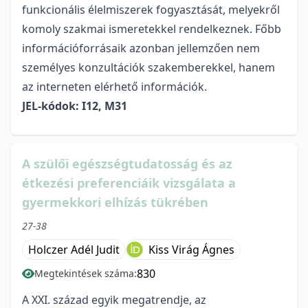
funkcionális élelmiszerek fogyasztását, melyekről
komoly szakmai ismeretekkel rendelkeznek. Főbb
információforrásaik azonban jellemzően nem
személyes konzultációk szakemberekkel, hanem
az interneten elérhető információk.
JEL-kódok: I12, M31
A szülői egészségtudatosság és az
étkezési preferenciáik vizsgálata a
gyermekkori elhízás tükrében
27-38
Holczer Adél Judit
Kiss Virág Ágnes
830
Megtekintések száma:
A XXI. század egyik megatrendje, az