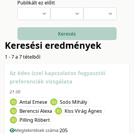
Publikált ez előtt
Keresés
Keresési eredmények
1 - 7 a 7 tételből
Az édes ízzel kapcsolatos fogyasztói
preferenciák vizsgálata
21-30
Antal Emese
Soós Mihály
Berencsi Alexa
Kiss Virág Ágnes
Pilling Róbert
205
Megtekintések száma: