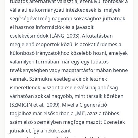
tudatos alternatívát választja, ezenkívül fontosak a
vállalati és kormányzati intézkedések is, melyek
segítségével még nagyobb sokasághoz juthatnak
el hasznos információk és a javasolt
cselekvésmódok (LÁNG, 2003). A kutatásban
megjelenő csoportok közül is azokat érdemes a
különböző irányzatokhoz közelebb hozni, amelyek
valamilyen formában már egy-egy tudatos
tevékenységben vagy magatartásformában benne
vannak. Számukra esetleg a célok lesznek
ismeretlenek, viszont a cselekvési hajlandóság
várhatóan sokkal nagyobb, mint társaik körében
(SZMIGIN et al., 2009). Mivel a C generáció
tagjaihoz már elsősorban a „Mi”, azaz a többes
szám első személyben megfogalmazott üzenetek
jutnak el, így a nekik szánt