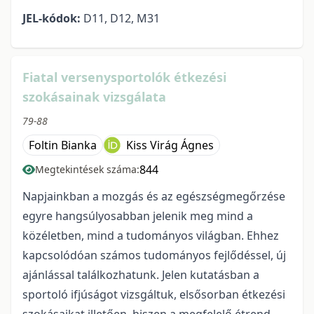
JEL-kódok:
D11, D12, M31
Fiatal versenysportolók étkezési
szokásainak vizsgálata
79-88
Foltin Bianka
Kiss Virág Ágnes
844
Megtekintések száma:
Napjainkban a mozgás és az egészségmegőrzése
egyre hangsúlyosabban jelenik meg mind a
közéletben, mind a tudományos világban. Ehhez
kapcsolódóan számos tudományos fejlődéssel, új
ajánlással találkozhatunk. Jelen kutatásban a
sportoló ifjúságot vizsgáltuk, elsősorban étkezési