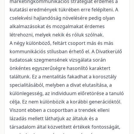
marketingkommunikációs stratégiát érdemes a
kutatási eredmények tükrében erre felépíteni. A
cselekvési hajlandóság növelésére pedig olyan
alkalmazásokat és mozgalmakat érdemes
létrehozni, melyek nekik és róluk szólnak.
A négy különböző, feltárt csoport más és más
kommunikációs stílusban érhető el. A Divatkerülő
tudatosak szegmensének vizsgálata során
önkéntes egyszerűségre hasonlító karaktert
találtunk. Ez a mentalitás fakadhat a korosztály
specialitásából, melyben a divat elutasítása, a
különlegesség, az individuum előretörése a tanuló
célja. Ez nem különbözik a korábbi generációktól.
Viszont ebben a csoportban a trendek elleni
lázadás mellett láthatjuk az általuk és a
társadalom által közvetített értékek fontosságát,