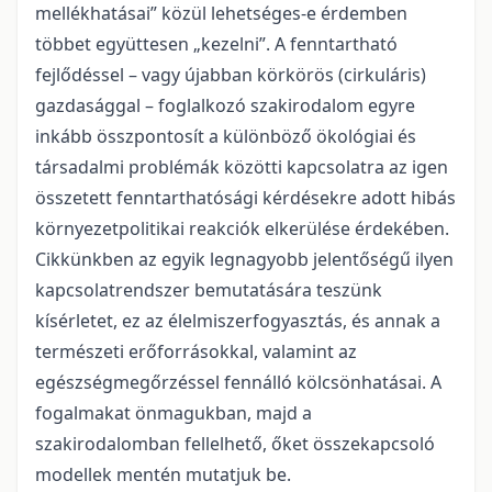
mellékhatásai” közül lehetséges-e érdemben
többet együttesen „kezelni”. A fenntartható
fejlődéssel – vagy újabban körkörös (cirkuláris)
gazdasággal – foglalkozó szakirodalom egyre
inkább összpontosít a különböző ökológiai és
társadalmi problémák közötti kapcsolatra az igen
összetett fenntarthatósági kérdésekre adott hibás
környezetpolitikai reakciók elkerülése érdekében.
Cikkünkben az egyik legnagyobb jelentőségű ilyen
kapcsolatrendszer bemutatására teszünk
kísérletet, ez az élelmiszerfogyasztás, és annak a
természeti erőforrásokkal, valamint az
egészségmegőrzéssel fennálló kölcsönhatásai. A
fogalmakat önmagukban, majd a
szakirodalomban fellelhető, őket összekapcsoló
modellek mentén mutatjuk be.