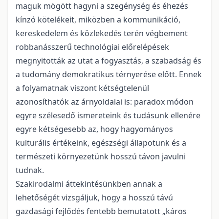
maguk mögött hagyni a szegénység és éhezés
kínzó kötelékeit, miközben a kommunikáció,
kereskedelem és közlekedés terén végbement
robbanásszerű technológiai előrelépések
megnyitották az utat a fogyasztás, a szabadság és
a tudomány demokratikus térnyerése előtt. Ennek
a folyamatnak viszont kétségtelenül
azonosíthatók az árnyoldalai is: paradox módon
egyre szélesedő ismereteink és tudásunk ellenére
egyre kétségesebb az, hogy hagyományos
kulturális értékeink, egészségi állapotunk és a
természeti környezetünk hosszú távon javulni
tudnak.
Szakirodalmi áttekintésünkben annak a
lehetőségét vizsgáljuk, hogy a hosszú távú
gazdasági fejlődés fentebb bemutatott „káros