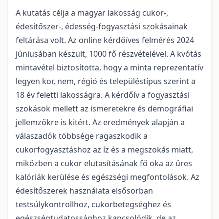
A kutatás célja a magyar lakosság cukor-,
édesítőszer-, édesség-fogyasztási szokásainak
feltárása volt. Az online kérdőíves felmérés 2024
júniusában készült, 1000 fő részvételével. A kvótás
mintavétel biztosította, hogy a minta reprezentatív
legyen kor, nem, régió és településtípus szerint a
18 év feletti lakosságra. A kérdőív a fogyasztási
szokások mellett az ismeretekre és demográfiai
jellemzőkre is kitért. Az eredmények alapján a
válaszadók többsége ragaszkodik a
cukorfogyasztáshoz az íz és a megszokás miatt,
miközben a cukor elutasításának fő oka az üres
kalóriák kerülése és egészségi megfontolások. Az
édesítőszerek használata elsősorban
testsúlykontrollhoz, cukorbetegséghez és
egészségtudatossághoz kapcsolódik, de az