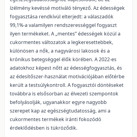
ízélmény kevéssé motiváló tényező. Az édességek
fogyasztása rendkívül elterjedt: a válaszadók
99,1%-a valamilyen rendszerességgel fogyaszt
ilyen termékeket. A „mentes” édességek közül a
cukormentes változatok a legkeresettebbek,
különösen a nők, a nagyvárosi lakosok és a
krónikus betegséggel élők körében. A 2022-es
adatokhoz képest nőtt az édességfogyasztás, és
az édesítőszer-használat motivációjában előtérbe
került a testsúlykontroll. A fogyasztói döntéseket
továbbra is elsősorban az élvezeti szempontok
befolyásolják, ugyanakkor egyre nagyobb
szerepet kap az egészségtudatosság, ami a
cukormentes termékek iránti fokozódó
érdeklődésben is tükröződik.