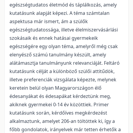
egészségtudatos életmód és táplálkozás, amely
kutatásunk alapját képezi. A téma számtalan
aspektusa már ismert, ám a szülők
egészségtudatossága, illetve élelmiszervásárlási
szokásaik és ennek hatásai gyermekeik
egészségére egy olyan téma, amelyről még csak
elenyésző számú tanulmány készült, amely
alátámasztja tanulmányunk relevanciáját. Feltáró
kutatásunk célját a különböző szülői attitűdök,
illetve preferenciák vizsgálata képezte, melynek
keretein belül olyan Magyarországon élő
édesanyákat és édesapákat kérdeztünk meg,
akiknek gyermekei 0-14 év közöttiek. Primer
kutatásunk során, kérdőíves megkérdezést
alkalmaztunk, amelyet 206-an töltöttek ki, így a
főbb gondolatok, irányelvek már tetten érhetők a