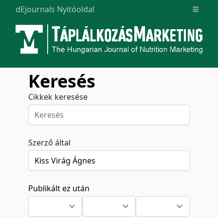
dEjournals Nyitóoldal
Open m
Keresés
Cikkek keresése
Szerző által
Publikált ez után