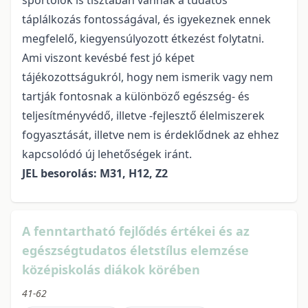
sportolók is tisztában vannak a tudatos
táplálkozás fontosságával, és igyekeznek ennek
megfelelő, kiegyensúlyozott étkezést folytatni.
Ami viszont kevésbé fest jó képet
tájékozottságukról, hogy nem ismerik vagy nem
tartják fontosnak a különböző egészség- és
teljesítményvédő, illetve -fejlesztő élelmiszerek
fogyasztását, illetve nem is érdeklődnek az ehhez
kapcsolódó új lehetőségek iránt.
JEL besorolás: M31, H12, Z2
A fenntartható fejlődés értékei és az
egészségtudatos életstílus elemzése
középiskolás diákok körében
41-62