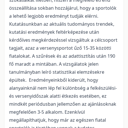
szokásaikat illetően, hiszen a megfelelő étrend
összeállítása sokban hozzájárul, hogy a sportolók
a lehető legjobb eredményt tudják elérni.
Kutatásunkban az aktuális tudományos trendek,
kutatási eredmények feltérképezése után
kérdőíves megkérdezéssel vizsgáltuk a célcsoport
tagjait, azaz a versenysportot űző 15-35 közötti
fiatalokat. A szűrések és az adattisztítás után 190
fő maradt a mintában. A vizsgálatok jelen
tanulmányban leíró statisztikai elemzésekre
épültek. Eredményeinkből kiderült, hogy
alanyainknál nem lép fel különbség a felkészülési-
és versenyidőszak alatti étkezés esetében, ez
mindkét periódusban jellemzően az ajánlásoknak
megfelelően 3-5 alkalom. Ezenkívül
megállapíthatjuk, hogy már az egészen fiatal