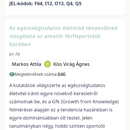
JEL-kódok: F64, I12, O13, Q4, Q5
Az egészségtudatos életmód tényezőinek
vizsgálata az amatőr férfisportolók
körében
61-70
Markos Attila
Kiss Virág Ágnes
646
Megtekintések száma:
A kutatások világszerte az egészségtudatos
életvitel iránti egyre növekvő keresletről
számolnak be, és a Gfk (Growth from Knowledge)
felmérései alapján ez a tendencia hazánkban is
egyre dominánsabban ölt testet. Jelen
tanulmányban négy, hobbi szinten sportoló