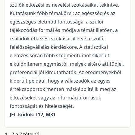
szülők étkezési és nevelési szokásaikat tekintve.
Kutatásunk főbb témakörei: az egészség és az
egészséges életmód fontossága, a szülői
tájékozódás formái és módja a témát illetően, a
családok étkezési szokásai, illetve a szülői
felelősségvállalás kérdésköre. A statisztikai
elemzés során több szegmentumot sikerült
elkülönítenem egymástól, melyek eltérő attitűdjei,
preferenciái jól kimutathatók. Az eredményekből
kiderült például, hogy a válaszadók az egyes
értékcsoportok mentén másképp ítélik meg az
étkezéseket vagy az információforrások
fontosságát és hitelességét.
JEL-kódok: I12, M31
1 - 7 a 7 tételből