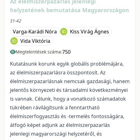
Az élelmiszerpazarlás jelenlegi
helyzetének bemutatása Magyarországon
31-42
Varga-Karádi Nóra
Kiss Virág Ágnes
Vida Viktória
750
Megtekintések száma:
Kutatásunk korunk egyik globális problémájára,
az élelmiszerpazarlásra összpontosít. Az
élelmiszerpazarlásnak nemcsak gazdasági, hanem
jelentős környezeti és társadalmi következményei
is vannak. Célunk, hogy a vonatkozó számadatok
tükrében rávilágítsunk a fenntartható
élelmiszerfogyasztás és -termelés fontosságára,
átfogó képet adjunk az élelmiszerpazarlás
jelenlegi magyarországi helyzetéről, és