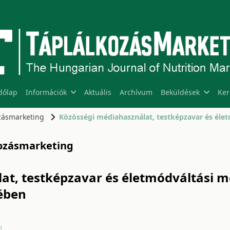
dőlap
Információk
Aktuális
Archívum
Beküldések
Ker
ozásmarketing
lkozásmarketing
at, testképzavar és életmódváltási m
ében
4