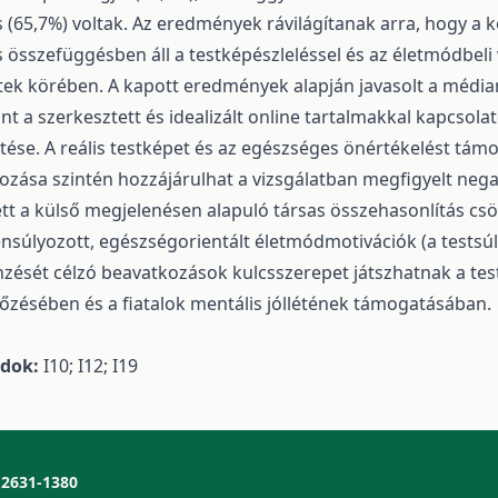
 (65,7%) voltak. Az eredmények rávilágítanak arra, hogy a
 összefüggésben áll a testképészleléssel és az életmódbeli v
tek körében. A kapott eredmények alapján javasolt a média
nt a szerkesztett és idealizált online tartalmakkal kapcsola
ztése. A reális testképet és az egészséges önértékelést tá
ozása szintén hozzájárulhat a vizsgálatban megfigyelt neg
tt a külső megjelenésen alapuló társas összehasonlítás csök
nsúlyozott, egészségorientált életmódmotivációk (a testsúl
nzését célzó beavatkozások kulcsszerepet játszhatnak a te
zésében és a fiatalok mentális jóllétének támogatásában.
ódok:
I10; I12; I19
2631-1380