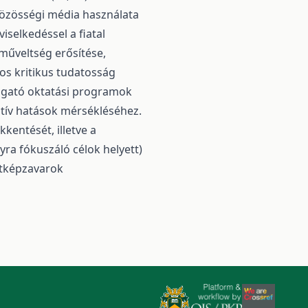
 közösségi média használata
iselkedéssel a fiatal
műveltség erősítése,
tos kritikus tudatosság
mogató oktatási programok
atív hatások mérsékléséhez.
kentését, illetve a
yra fókuszáló célok helyett)
stképzavarok