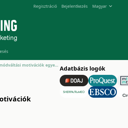
Regisztráció
Bejelentkezés
Magyar
esés
Közösségi médiahasználat, testképzavar és életmódváltási motivációk egyetemi hallgatók körében
Adatbázis logók
otivációk