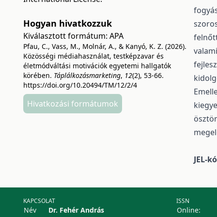
fogyás
Hogyan hivatkozzuk
szoros
Kiválasztott formátum:
APA
felnőt
Pfau, C., Vass, M., Molnár, A., & Kanyó, K. Z. (2026).
valami
Közösségi médiahasználat, testképzavar és
fejles
életmódváltási motivációk egyetemi hallgatók
körében.
Táplálkozásmarketing
,
12
(2), 53-66.
kidolg
https://doi.org/10.20494/TM/12/2/4
Emelle
Hivatkozási formátumok
kiegye
ösztö
megelő
JEL-k
KAPCSOLAT
ISSN
Név
Dr. Fehér András
Online: