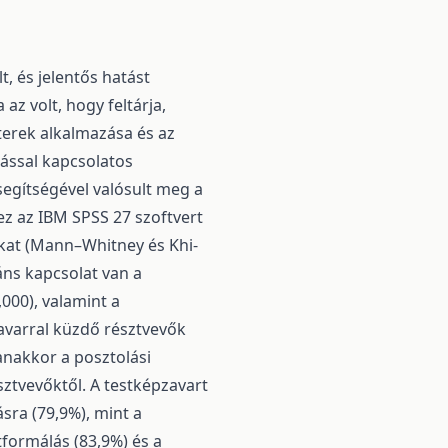
, és jelentős hatást
az volt, hogy feltárja,
terek alkalmazása és az
tással kapcsolatos
 segítségével valósult meg a
z az IBM SPSS 27 szoftvert
ákat (Mann–Whitney és Khi-
áns kapcsolat van a
000), valamint a
zavarral küzdő résztvevők
nakkor a posztolási
sztvevőktől. A testképzavart
ra (79,9%), mint a
tformálás (83,9%) és a