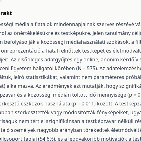
trakt
sségi média a fiatalok mindennapjainak szerves részévé vált
ol az önértékelésükre és testképükre. Jelen tanulmány célja 
 befolyásolják a közösségi médiahasználati szokások, a fil
 önreprezentáció a fiatal felnőttek testképét és életmódvál
djeit. Az elsődleges adatgyűjtés egy online, anonim kérdőív
eni Egyetem hallgatói körében (N = 575). Az adatelemzéshe
ltuk, leíró statisztikákat, valamint nem paraméteres prób
t) alkalmazva. Az eredmények azt mutatják, hogy szignifik
pzavar és a közösségi médián töltött idő mennyisége (p = 0,
rkesztő eszközök használata (p = 0,011) között. A testkép
abban szerkesztették vagy módosították fényképeiket, ugya
iságuk nem tért el szignifikánsan a testképzavar nélküli ré
ztaló személyek nagyobb arányban törekedtek életmódváltás
llcsoport tagjai (54,6%), és a leggyakoribb motivációk a tes