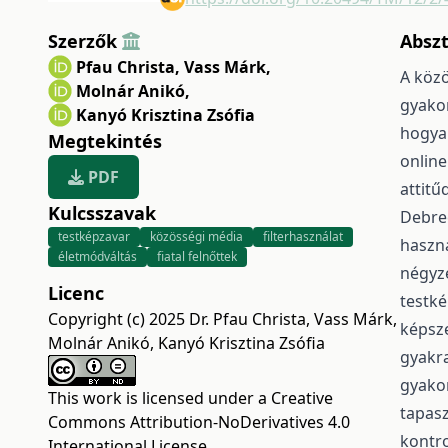
Szerzők
Absz
Pfau Christa
,
Vass Márk
,
A közö
Molnár Anikó
,
gyakor
Kanyó Krisztina Zsófia
hogyan
Megtekintés
online
PDF
attitű
Kulcsszavak
Debrec
testképzavar
közösségi média
filterhasználat
haszná
életmódváltás
fiatal felnőttek
négyze
Licenc
testké
Copyright (c) 2025 Dr. Pfau Christa, Vass Márk,
képsze
Molnár Anikó, Kanyó Krisztina Zsófia
gyakr
gyakor
This work is licensed under a
Creative
tapas
Commons Attribution-NoDerivatives 4.0
kontro
International License
.