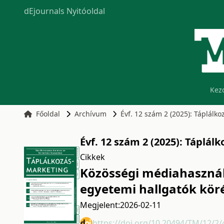
dEjournals Nyitóoldal
Kez
Főoldal
Archívum
Évf. 12 szám 2 (2025): Táplálk
Évf. 12 szám 2 (2025): Táplá
Cikkek
Közösségi médiahasznál
egyetemi hallgatók kör
Megjelent:
2026-02-11
https://doi.org/10.20494/TM/12/2/