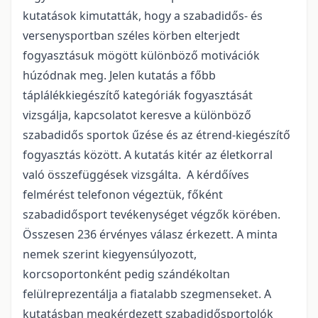
kutatások kimutatták, hogy a szabadidős- és
versenysportban széles körben elterjedt
fogyasztásuk mögött különböző motivációk
húzódnak meg. Jelen kutatás a főbb
táplálékkiegészítő kategóriák fogyasztását
vizsgálja, kapcsolatot keresve a különböző
szabadidős sportok űzése és az étrend-kiegészítő
fogyasztás között. A kutatás kitér az életkorral
való összefüggések vizsgálta. A kérdőíves
felmérést telefonon végeztük, főként
szabadidősport tevékenységet végzők körében.
Összesen 236 érvényes válasz érkezett. A minta
nemek szerint kiegyensúlyozott,
korcsoportonként pedig szándékoltan
felülreprezentálja a fiatalabb szegmenseket. A
kutatásban megkérdezett szabadidősportolók