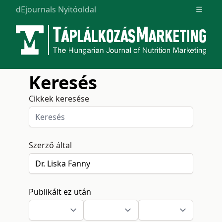
dEjournals Nyitóoldal
Open m
Keresés
Cikkek keresése
Szerző által
Publikált ez után