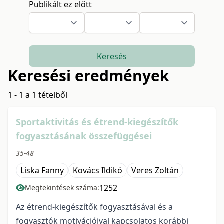
Publikált ez előtt
Keresés
Keresési eredmények
1 - 1 a 1 tételből
Sportaktivitás és étrend-kiegészítők
fogyasztásának összefüggései
35-48
Liska Fanny
Kovács Ildikó
Veres Zoltán
1252
Megtekintések száma:
Az étrend-kiegészítők fogyasztásával és a
fogyasztók motivációival kapcsolatos korábbi