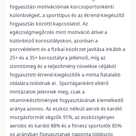
fogyasztási motivációinak korcsoportonkénti
különbségeit, a sporttípus és az étrend-kiegészítő
fogyasztás közötti kapcsolatot. Az
egészségmegőrzés mint motiváció átível a
különböző korosztályokon, azonban a
porcvédelem és a fizikai közérzet javítása inkább a
25+ és a 35+ korosztályra jellemző, míg az
izomtömeg és a teljesítmény növelése céljából
fogyasztott étrend-kiegészítők a minta fiatalabb
oldalára tolódnak el. Sportáganként eltérő
mintázatok jelennek meg, csak a
vitaminkészítmények fogyasztásának kiemelkedő
aránya azonos. Az eszköz nélküli aerob és kardió
mozgásformát végzők 91%, az eszközigényes
aerobic és kardió 88% és a fitnesz sportolók 85%-
os arányban fogyasztanak naponta többször,