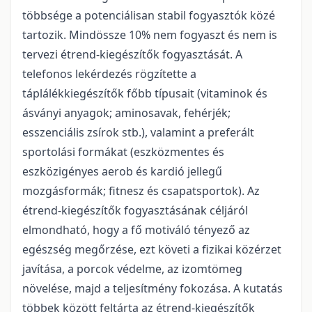
többsége a potenciálisan stabil fogyasztók közé
tartozik. Mindössze 10% nem fogyaszt és nem is
tervezi étrend-kiegészítők fogyasztását. A
telefonos lekérdezés rögzítette a
táplálékkiegészítők főbb típusait (vitaminok és
ásványi anyagok; aminosavak, fehérjék;
esszenciális zsírok stb.), valamint a preferált
sportolási formákat (eszközmentes és
eszközigényes aerob és kardió jellegű
mozgásformák; fitnesz és csapatsportok). Az
étrend-kiegészítők fogyasztásának céljáról
elmondható, hogy a fő motiváló tényező az
egészség megőrzése, ezt követi a fizikai közérzet
javítása, a porcok védelme, az izomtömeg
növelése, majd a teljesítmény fokozása. A kutatás
többek között feltárta az étrend-kiegészítők