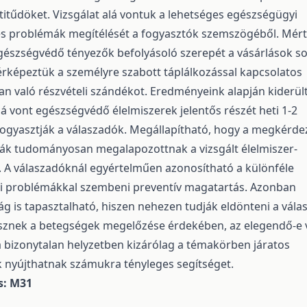
ttitűdöket. Vizsgálat alá vontuk a lehetséges egészségügyi
s problémák megítélését a fogyasztók szemszögéből. Mért
észségvédő tényezők befolyásoló szerepét a vásárlások so
érképeztük a személyre szabott táplálkozással kapcsolatos
 való részvételi szándékot. Eredményeink alapján kiderül
lá vont egészségvédő élelmiszerek jelentős részét heti 1-2
ogyasztják a válaszadók. Megállapítható, hogy a megkérde
ják tudományosan megalapozottnak a vizsgált élelmiszer-
. A válaszadóknál egyértelműen azonosítható a különféle
i problémákkal szembeni preventív magatartás. Azonban
ág is tapasztalható, hiszen nehezen tudják eldönteni a vála
sznek a betegségek megelőzése érdekében, az elegendő-e 
 bizonytalan helyzetben kizárólag a témakörben járatos
nyújthatnak számukra tényleges segítséget.
s: M31