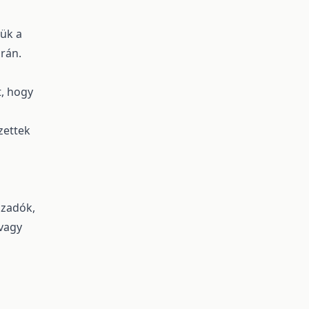
ük a
rán.
t, hogy
zettek
szadók,
vagy