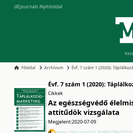
dEjournals Nyitóoldal
Kez
Főoldal
Archívum
Évf. 7 szám 1 (2020): Táplálko
Évf. 7 szám 1 (2020): Táplál
Cikkek
Az egészségvédő élelmi
attitűdök vizsgálata
Megjelent:
2020-07-09
https://doi.org/10.20494/TM/7/1/3