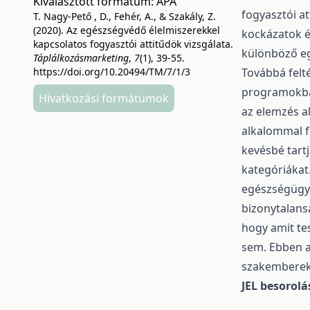
Kiválasztott formátum:
APA
fogyasztói a
T. Nagy-Pető , D., Fehér, A., & Szakály, Z.
(2020). Az egészségvédő élelmiszerekkel
kockázatok é
kapcsolatos fogyasztói attitűdök vizsgálata.
különböző eg
Táplálkozásmarketing
,
7
(1), 39-55.
https://doi.org/10.20494/TM/7/1/3
Továbbá felt
programokban
Hivatkozási formátumok
az elemzés a
alkalommal f
kevésbé tart
kategóriákat
egészségügy
bizonytalans
hogy amit te
sem. Ebben a
szakemberek 
JEL besorolá