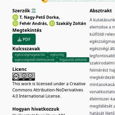
Szerzők
Absztrakt
T. Nagy-Pető Dorka
,
A kutatásunk
Fehér András
,
Szakály Zoltán
elemzése a m
Megtekintés
külföldi rel
PDF
egészségmaga
Kulcsszavak
egészségi áll
egészségmagatartás
egészség
legfontosabb 
egészségvédő élelmiszerek
fogyasztói attitűtök
szakirodalmi
Licenc
felmérést ha
megkérdezés
This work is licensed under a
Creative
mintasokaság
Commons Attribution-NoDerivatives
vonatkoztatv
4.0 International License
.
élelmiszer-k
megítélését 
Hogyan hivatkozzuk
hatását ille