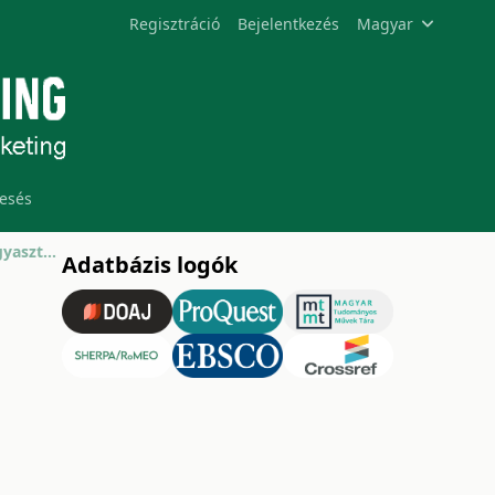
Regisztráció
Bejelentkezés
Magyar
esés
Az egészségvédő élelmiszerekkel kapcsolatos fogyasztói attitűdök vizsgálata
Adatbázis logók