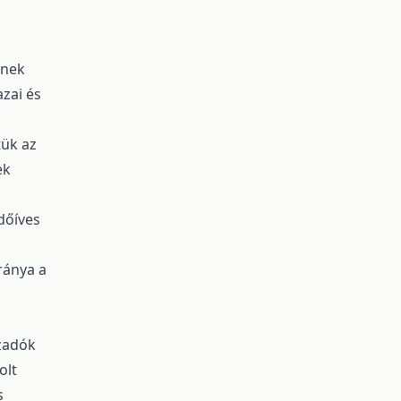
ének
zai és
tük az
ek
dőíves
ránya a
szadók
olt
s