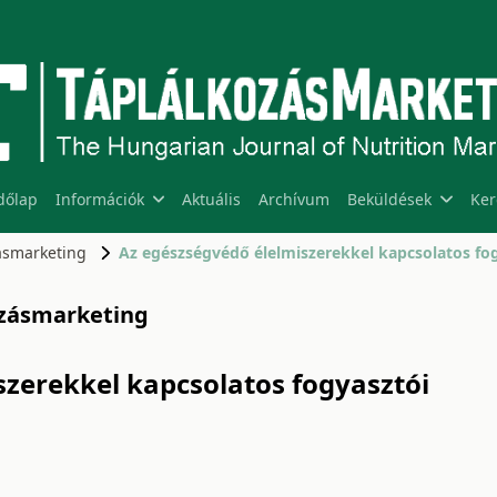
dőlap
Információk
Aktuális
Archívum
Beküldések
Ker
zásmarketing
kozásmarketing
szerekkel kapcsolatos fogyasztói