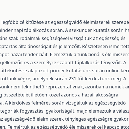
 legfőbb célkitűzése az egészségvédő élelmiszerek szerep
indennapi táplálkozás során. A szekunder kutatás során ha
eváns szakirodalmak segítségével vizsgáltuk az egészség és
tartás általánosságait és jellemzőit. Részletesen ismertet
apot hazai tendenciáit. Elemeztük a funkcionális élelmiszer
jellemzőit és a személyre szabott táplálkozás tényezőit. A
 áttekintésre alapozott primer kutatásunk során online kér
jtottunk végre, amelynek során 231 főt kérdeztünk meg. A
ünk nem tekinthető reprezentatívnak, azonban a nemek a
 összetételét illetően közel azonos a hazai lakosságra
a. A kérdőíves felmérés során vizsgáltuk az egészségvédő
ategóriák fogyasztási gyakoriságát, majd elemeztük a vála
az egészségvédő élelmiszerek tényleges egészségre gyakor
tően. Felmértük az egészségvédő élelmiszerekkel kapcsolato