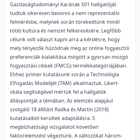
Gazdaságtudományi Karának 501 hallgatóját
tudtuk sikeresen bevonni a nem reprezentatív
felmérésbe, melynek során törekedtünk minél
több kultúra és nemzet felkeresésére. Legfőbb
célunk volt választ kapni arra a kérdésre, hogy
mely tényezők húzódnak meg az online fogyasztói
preferenciák kialakítása mögött a gyorsan mozgó
fogyasztási cikkek (FMCG) termékkategóriájában.
Ehhez primer kutatásunk során a Technológia
Elfogadás Modelljét (TAM) alkalmaztuk. Likert-
skála segítségével mértük fel a hallgatók
álláspontját a témában. Az elemzés alapjául
szolgáló 18 állítást Radka és Martin (2018)
kutatásaiból kerültek adaptálásra. S
megbízhatósági vizsgálatot követően
faktorelemzést végeztünk. A változókat három-