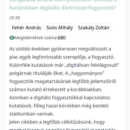
hazánkban digitális élelmiszerfogyasztó?
29-38
Fehér András
Soós Mihály
Szakály Zoltán
680
Megtekintések száma:
Az utóbbi években gyökeresen megváltozott a
piac egyik legfontosabb szereplője, a fogyasztó.
Különféle kutatások már „digitálisan felvilágosult”
polgárnak titulálják őket. A „hagyományos”
fogyasztók magatartásának legfőbb jellemzőiről
számos kutató értekezett a korábbiakban.
Azonban a digitális fogyasztókkal kapcsolatos
kutatások, főleg hazai körökben még kezdeti
stádiumban vannak.
Jelen cikkben a legfőbb célkitűzésünk, hogy