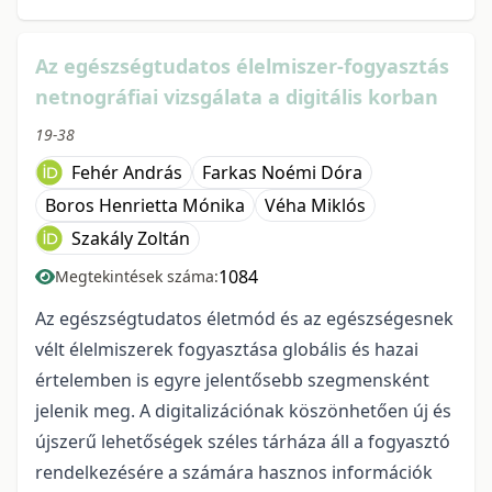
Az egészségtudatos élelmiszer-fogyasztás
netnográfiai vizsgálata a digitális korban
19-38
Fehér András
Farkas Noémi Dóra
Boros Henrietta Mónika
Véha Miklós
Szakály Zoltán
1084
Megtekintések száma:
Az egészségtudatos életmód és az egészségesnek
vélt élelmiszerek fogyasztása globális és hazai
értelemben is egyre jelentősebb szegmensként
jelenik meg. A digitalizációnak köszönhetően új és
újszerű lehetőségek széles tárháza áll a fogyasztó
rendelkezésére a számára hasznos információk