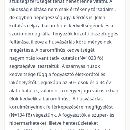
szükségszerűségét tehát nehéz lenne vitatni. A
lakosság ellátása nem csak érzékeny társadalmi,
de egyben népegészségügyi kérdés is. Jelen
kutatás célja a baromfihús kedveltségének és a
szocio-demográfiai tényezők közötti összefüggés
feltárása, illetve a húsvásárlás körülményeinek
megértése. A baromfihús kedveltségét
nagymintás kvantitatív kutatás (N=1023 fő)
segítségével teszteltük. A szárnyas húsok
kedveltsége függ a fogyasztó életkorától és
lakóhelyétől. Leginkább az 50+-osok és a 34 év
alatti fiatalok, valamint a megyei jogú városokban
élők kedvelik a baromfihúst. A húsvásárlás
körülményeinek feltérképezésére megfigyelést
(N=134 fő) végeztünk. A fogyasztók a szuper- és
hipermarketeket, illetve hentesüzleteket