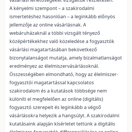
vásárlási lehetőségeket vizsgáltuk részletesen.
A kényelmi szempont – a szakirodalmi
ismertetéshez hasonlóan – a leginkább előnyös
jellemzője az online vásárlásnak. A
webáruházaknál a többi vizsgált tényező
középértékekhez való közeledése a fogyasztók
vásárlási magatartásában bekövetkező
bizonytalanságot mutatja, amely bizalmatlanságot
eredményez az élelmiszervásárlásoknál.
Összességében elmondható, hogy az élelmiszer-
fogyasztói magatartással kapcsolatos
szakirodalom és a kutatások többsége nem
különíti el megfelelően az online (digitális)
fogyasztó szerepeit és leginkább a végső
vásárlásokra helyezik a hangsúlyt. A szakirodalmi
kutatásaink alapján kísérletet tettünk a digitális