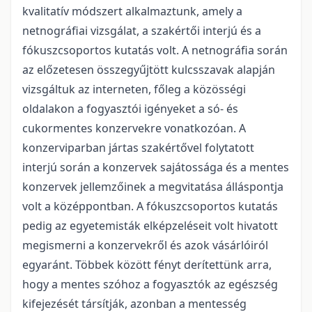
kvalitatív módszert alkalmaztunk, amely a
netnográfiai vizsgálat, a szakértői interjú és a
fókuszcsoportos kutatás volt. A netnográfia során
az előzetesen összegyűjtött kulcsszavak alapján
vizsgáltuk az interneten, főleg a közösségi
oldalakon a fogyasztói igényeket a só- és
cukormentes konzervekre vonatkozóan. A
konzerviparban jártas szakértővel folytatott
interjú során a konzervek sajátossága és a mentes
konzervek jellemzőinek a megvitatása álláspontja
volt a középpontban. A fókuszcsoportos kutatás
pedig az egyetemisták elképzeléseit volt hivatott
megismerni a konzervekről és azok vásárlóiról
egyaránt. Többek között fényt derítettünk arra,
hogy a mentes szóhoz a fogyasztók az egészség
kifejezését társítják, azonban a mentesség