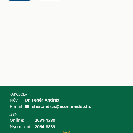
KAPCSOLAT
Név
Dr. Fehér András
E-mail:
feher.andras@econ.unideb.hu
ISSN
Online:
2631-1380
Nyomtatott:
2064-8839