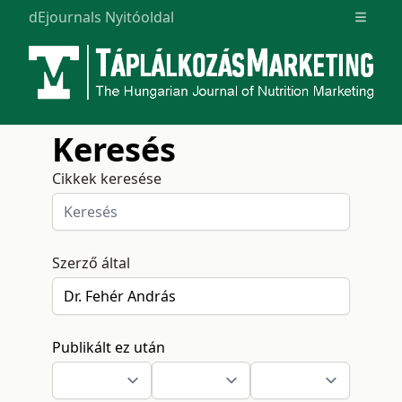
dEjournals Nyitóoldal
Open m
Keresés
Cikkek keresése
Szerző által
Publikált ez után