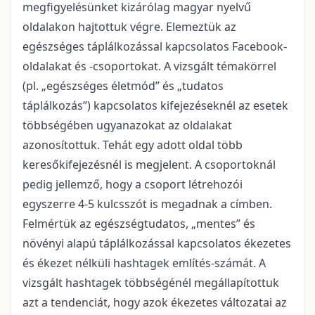
megfigyelésünket kizárólag magyar nyelvű
oldalakon hajtottuk végre. Elemeztük az
egészséges táplálkozással kapcsolatos Facebook-
oldalakat és -csoportokat. A vizsgált témakörrel
(pl. „egészséges életmód” és „tudatos
táplálkozás”) kapcsolatos kifejezéseknél az esetek
többségében ugyanazokat az oldalakat
azonosítottuk. Tehát egy adott oldal több
keresőkifejezésnél is megjelent. A csoportoknál
pedig jellemző, hogy a csoport létrehozói
egyszerre 4-5 kulcsszót is megadnak a címben.
Felmértük az egészségtudatos, „mentes” és
növényi alapú táplálkozással kapcsolatos ékezetes
és ékezet nélküli hashtagek említés-számát. A
vizsgált hashtagek többségénél megállapítottuk
azt a tendenciát, hogy azok ékezetes változatai az