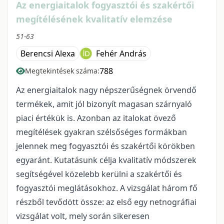
Az energiaitalok fogyasztói és szakértői
megítélésének kvalitatív elemzése
51-63
Berencsi Alexa
Fehér András
788
Megtekintések száma:
Az energiaitalok nagy népszerűségnek örvendő
termékek, amit jól bizonyít magasan szárnyaló
piaci értékük is. Azonban az italokat övező
megítélések gyakran szélsőséges formákban
jelennek meg fogyasztói és szakértői körökben
egyaránt. Kutatásunk célja kvalitatív módszerek
segítségével közelebb kerülni a szakértői és
fogyasztói meglátásokhoz. A vizsgálat három fő
részből tevődött össze: az első egy netnográfiai
vizsgálat volt, mely során sikeresen