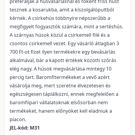
preferálják a húsvásárlásnál és főként friss húst
tesznek a kosarukba, amit a kiszolgálópultból
kérnek. A csirkehús többnyire népszerűbb a
megfigyelt fogyasztók számára, mint a sertéshús.
A szárnyas húsok közül a csirkemell filé és a
csontos csirkemell vezet. Egy vásárló átlagban 3
700 Ft-ot fizet ilyen termékekre egy bevásárlás
alkalmával, bár a kapott értékek közötti szórás
elég nagy. A húsok megvásárlása mintegy 10
percig tart. Baromfitermékeket a vevő azért
vásárolja meg, mert szeretne élvezetesen és
egészségesen táplálkozni, ennek megfelelően a
baromfiipari vállalatoknak elsősorban nem
termékeket, hanem előnyöket kell eladniuk a
piacon.
JEL-kód: M31