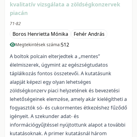
kvalitatív vizsgálata a zöldségkonzervek
piacán
71-82
Boros Henrietta Mónika
Fehér András
512
Megtekintések száma:
A boltok polcain elterjedtek a „mentes”
élelmiszerek, úgymint az egészségtudatos
táplálkozás fontos összetevői. A kutatásunk
alapját képezi egy olyan lehetséges
zöldségkonzerv piaci helyzetének és bevezetési
lehetőségeinek elemzése, amely akár kielégítheti a
fogyasztók só- és cukormentes étkezéshez fűződő
igényeit. A szekunder adat- és
információgyűjtéssel nyújtottunk alapot a további
kutatásoknak. A primer kutatásnál három