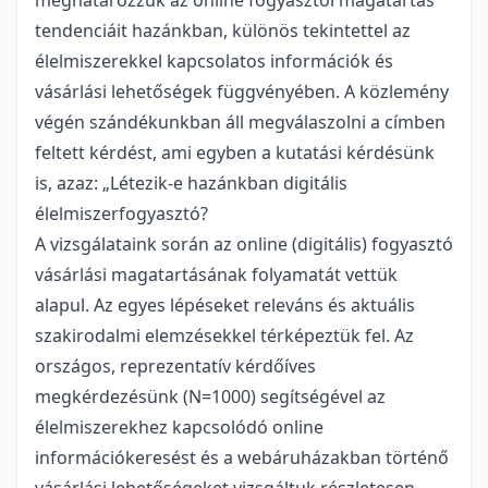
meghatározzuk az online fogyasztói magatartás
tendenciáit hazánkban, különös tekintettel az
élelmiszerekkel kapcsolatos információk és
vásárlási lehetőségek függvényében. A közlemény
végén szándékunkban áll megválaszolni a címben
feltett kérdést, ami egyben a kutatási kérdésünk
is, azaz: „Létezik-e hazánkban digitális
élelmiszerfogyasztó?
A vizsgálataink során az online (digitális) fogyasztó
vásárlási magatartásának folyamatát vettük
alapul. Az egyes lépéseket releváns és aktuális
szakirodalmi elemzésekkel térképeztük fel. Az
országos, reprezentatív kérdőíves
megkérdezésünk (N=1000) segítségével az
élelmiszerekhez kapcsolódó online
információkeresést és a webáruházakban történő