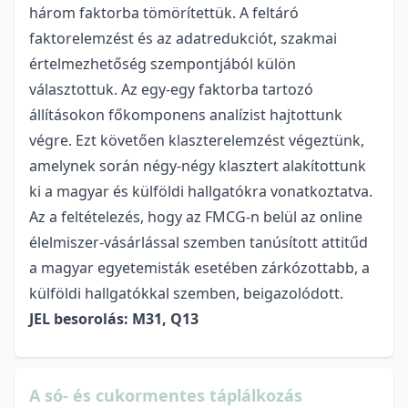
három faktorba tömörítettük. A feltáró
faktorelemzést és az adatredukciót, szakmai
értelmezhetőség szempontjából külön
választottuk. Az egy-egy faktorba tartozó
állításokon főkomponens analízist hajtottunk
végre. Ezt követően klaszterelemzést végeztünk,
amelynek során négy-négy klasztert alakítottunk
ki a magyar és külföldi hallgatókra vonatkoztatva.
Az a feltételezés, hogy az FMCG-n belül az online
élelmiszer-vásárlással szemben tanúsított attitűd
a magyar egyetemisták esetében zárkózottabb, a
külföldi hallgatókkal szemben, beigazolódott.
JEL besorolás: M31, Q13
A só- és cukormentes táplálkozás