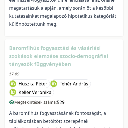
élelmiszer-fogyasztók differenciálására az online
magatartásuk alapján, amely során öt a későbbi
kutatásainkat megalapozó hipotetikus kategóriát
különböztettünk meg.
Baromfihús fogyasztási és vásárlási
szokások elemzése szocio-demográfiai
tényezők függvényében
57-69
Huszka Péter
Fehér András
Keller Veronika
529
Megtekintések száma:
A baromfihús fogyasztásának fontosságát, a
táplálkozásban betöltött szerepének