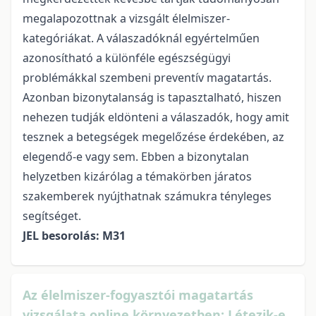
megalapozottnak a vizsgált élelmiszer-
kategóriákat. A válaszadóknál egyértelműen
azonosítható a különféle egészségügyi
problémákkal szembeni preventív magatartás.
Azonban bizonytalanság is tapasztalható, hiszen
nehezen tudják eldönteni a válaszadók, hogy amit
tesznek a betegségek megelőzése érdekében, az
elegendő-e vagy sem. Ebben a bizonytalan
helyzetben kizárólag a témakörben járatos
szakemberek nyújthatnak számukra tényleges
segítséget.
JEL besorolás: M31
Az élelmiszer-fogyasztói magatartás
vizsgálata online környezetben: Létezik-e