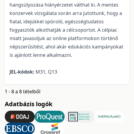
hangsúlyozása hiányérzetet válthat ki. A mentes
konzervek vizsgálata során arra jutottunk, hogy a
fiatal, idejükkel spóroló, egészségtudatos
fogyasztók alkothatják a célcsoportot. A célpiac
miatt javasoljuk az online platformokon történő
népszerűsítést, ahol akár edukációs kampányokat
is ajánlott lenne alkalmazni.
JEL-kódok:
M31, Q13
1 - 8 a 8 tételből
Adatbázis logók