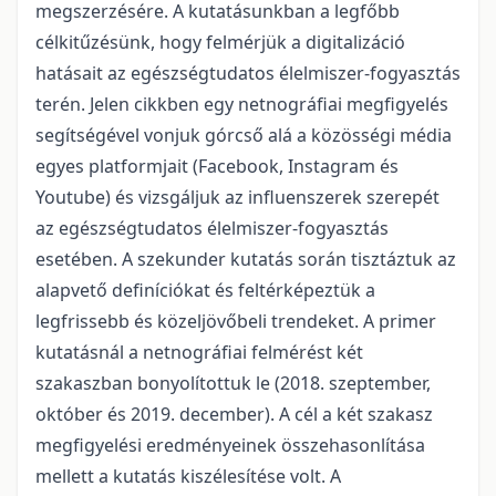
megszerzésére. A kutatásunkban a legfőbb
célkitűzésünk, hogy felmérjük a digitalizáció
hatásait az egészségtudatos élelmiszer-fogyasztás
terén. Jelen cikkben egy netnográfiai megfigyelés
segítségével vonjuk górcső alá a közösségi média
egyes platformjait (Facebook, Instagram és
Youtube) és vizsgáljuk az influenszerek szerepét
az egészségtudatos élelmiszer-fogyasztás
esetében. A szekunder kutatás során tisztáztuk az
alapvető definíciókat és feltérképeztük a
legfrissebb és közeljövőbeli trendeket. A primer
kutatásnál a netnográfiai felmérést két
szakaszban bonyolítottuk le (2018. szeptember,
október és 2019. december). A cél a két szakasz
megfigyelési eredményeinek összehasonlítása
mellett a kutatás kiszélesítése volt. A