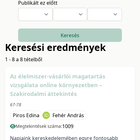
Publikált ez előtt
Keresés
Keresési eredmények
1 - 8 a 8 tételből
Az élelmiszer-vásárlói magatartás
vizsgálata online környezetben –
Szakirodalmi áttekintés
67-78
Piros Edina
Fehér András
1009
Megtekintések száma:
Napjaink kereskedelemében egyre fontosabb