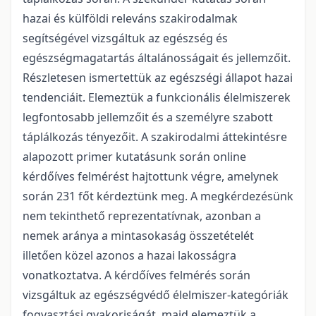
hazai és külföldi releváns szakirodalmak
segítségével vizsgáltuk az egészség és
egészségmagatartás általánosságait és jellemzőit.
Részletesen ismertettük az egészségi állapot hazai
tendenciáit. Elemeztük a funkcionális élelmiszerek
legfontosabb jellemzőit és a személyre szabott
táplálkozás tényezőit. A szakirodalmi áttekintésre
alapozott primer kutatásunk során online
kérdőíves felmérést hajtottunk végre, amelynek
során 231 főt kérdeztünk meg. A megkérdezésünk
nem tekinthető reprezentatívnak, azonban a
nemek aránya a mintasokaság összetételét
illetően közel azonos a hazai lakosságra
vonatkoztatva. A kérdőíves felmérés során
vizsgáltuk az egészségvédő élelmiszer-kategóriák
fogyasztási gyakoriságát, majd elemeztük a