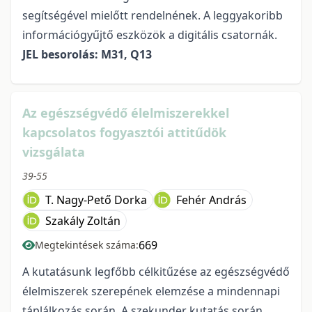
segítségével mielőtt rendelnének. A leggyakoribb
információgyűjtő eszközök a digitális csatornák.
JEL besorolás: M31, Q13
Az egészségvédő élelmiszerekkel
kapcsolatos fogyasztói attitűdök
vizsgálata
39-55
T. Nagy-Pető Dorka
Fehér András
Szakály Zoltán
669
Megtekintések száma:
A kutatásunk legfőbb célkitűzése az egészségvédő
élelmiszerek szerepének elemzése a mindennapi
táplálkozás során. A szekunder kutatás során