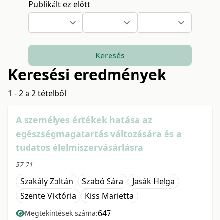
Publikált ez előtt
Keresés
Keresési eredmények
1 - 2 a 2 tételből
A személyes értékek hatása az
egészségmagatartás változására és a
tudatos élelmiszervásárlásra
57-71
Szakály Zoltán
Szabó Sára
Jasák Helga
Szente Viktória
Kiss Marietta
647
Megtekintések száma: