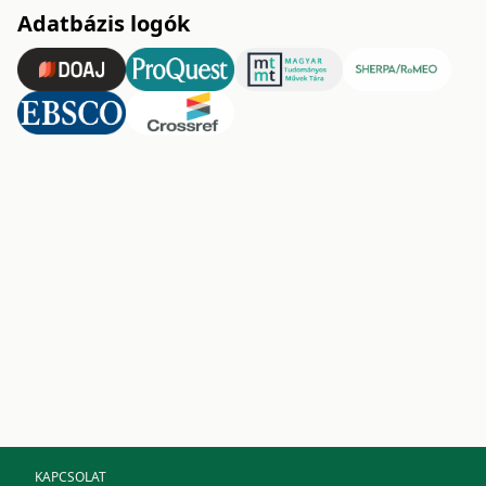
Adatbázis logók
KAPCSOLAT