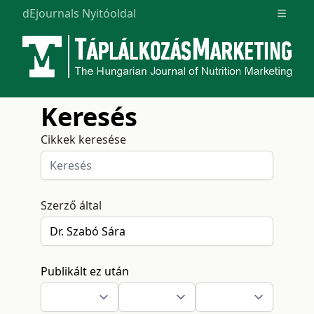
dEjournals Nyitóoldal
Open m
Keresés
Cikkek keresése
Szerző által
Publikált ez után