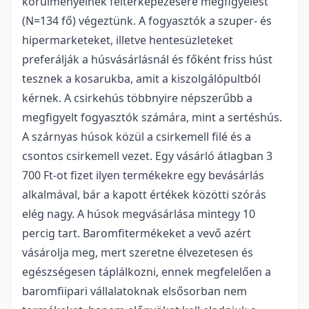
körülményeinek feltérképezésére megfigyelést
(N=134 fő) végeztünk. A fogyasztók a szuper- és
hipermarketeket, illetve hentesüzleteket
preferálják a húsvásárlásnál és főként friss húst
tesznek a kosarukba, amit a kiszolgálópultból
kérnek. A csirkehús többnyire népszerűbb a
megfigyelt fogyasztók számára, mint a sertéshús.
A szárnyas húsok közül a csirkemell filé és a
csontos csirkemell vezet. Egy vásárló átlagban 3
700 Ft-ot fizet ilyen termékekre egy bevásárlás
alkalmával, bár a kapott értékek közötti szórás
elég nagy. A húsok megvásárlása mintegy 10
percig tart. Baromfitermékeket a vevő azért
vásárolja meg, mert szeretne élvezetesen és
egészségesen táplálkozni, ennek megfelelően a
baromfiipari vállalatoknak elsősorban nem