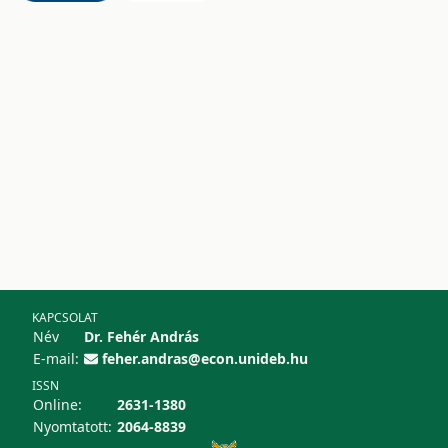
KAPCSOLAT
Név
Dr. Fehér András
E-mail:
feher.andras@econ.unideb.hu
ISSN
Online:
2631-1380
Nyomtatott:
2064-8839