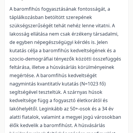
A baromfihús fogyasztásának fontosságát, a
táplálkozásban betöltött szerepének
szükségszerűségét tehát nehéz lenne vitatni. A
lakosság ellátása nem csak érzékeny társadalmi,
de egyben népegészségügyi kérdés is. Jelen
kutatás célja a baromfihús kedveltségének és a
szocio-demográfiai tényezők közötti összefüggés
feltárása, illetve a húsvásárlás körülményeinek
megértése. A baromfihús kedveltségét
nagymintás kvantitatív kutatás (N=1023 fő)
segítségével teszteltük. A szárnyas húsok
kedveltsége függ a fogyasztó életkorától és
lakóhelyétől. Leginkább az 50+-osok és a 34 év
alatti fiatalok, valamint a megyei jogú városokban
élők kedvelik a baromfihúst. A húsvásárlás