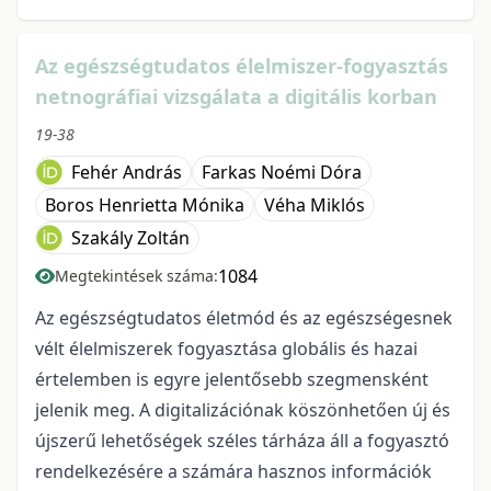
Az egészségtudatos élelmiszer-fogyasztás
netnográfiai vizsgálata a digitális korban
19-38
Fehér András
Farkas Noémi Dóra
Boros Henrietta Mónika
Véha Miklós
Szakály Zoltán
1084
Megtekintések száma:
Az egészségtudatos életmód és az egészségesnek
vélt élelmiszerek fogyasztása globális és hazai
értelemben is egyre jelentősebb szegmensként
jelenik meg. A digitalizációnak köszönhetően új és
újszerű lehetőségek széles tárháza áll a fogyasztó
rendelkezésére a számára hasznos információk