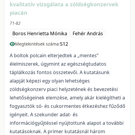
kvalitatív vizsgálata a zöldségkonzervek
piacán
71-82
Boros Henrietta Mónika
Fehér András
512
Megtekintések száma:
A boltok polcain elterjedtek a „mentes”
élelmiszerek, úgymint az egészségtudatos
táplálkozás fontos összetevői. A kutatásunk
alapját képezi egy olyan lehetséges
zöldségkonzerv piaci helyzetének és bevezetési
lehetőségeinek elemzése, amely akár kielégítheti a
fogyasztók só- és cukormentes étkezéshez fűződő
igényeit. A szekunder adat- és
információgyűjtéssel nyújtottunk alapot a további
kutatásoknak. A primer kutatásnál három