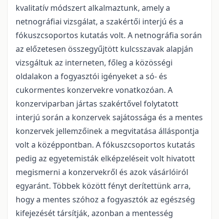
kvalitatív módszert alkalmaztunk, amely a
netnográfiai vizsgálat, a szakértői interjú és a
fókuszcsoportos kutatás volt. A netnográfia során
az előzetesen összegyűjtött kulcsszavak alapján
vizsgáltuk az interneten, főleg a közösségi
oldalakon a fogyasztói igényeket a só- és
cukormentes konzervekre vonatkozóan. A
konzerviparban jártas szakértővel folytatott
interjú során a konzervek sajátossága és a mentes
konzervek jellemzőinek a megvitatása álláspontja
volt a középpontban. A fókuszcsoportos kutatás
pedig az egyetemisták elképzeléseit volt hivatott
megismerni a konzervekről és azok vásárlóiról
egyaránt. Többek között fényt derítettünk arra,
hogy a mentes szóhoz a fogyasztók az egészség
kifejezését társítják, azonban a mentesség