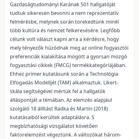
Gazdaságtudományi Karának 501 hallgatóját
tudtuk sikeresen bevonni a nem reprezentatív
felmérésbe, melynek során törekedtünk minél
több kultúra és nemzet felkeresésére. Legfőbb
célunk volt választ kapni arra a kérdésre, hogy
mely tényezők húzódnak meg az online fogyasztói
preferenciák kialakítása mögött a gyorsan mozgó
fogyasztási cikkek (FMCG) termékkategóriájában.
Ehhez primer kutatásunk során a Technológia
Elfogadás Modelljét (TAM) alkalmaztuk. Likert-
skála segítségével mértük fel a hallgatók
álláspontját a témában. Az elemzés alapjául
szolgáló 18 állítást Radka és Martin (2018)
kutatásaiból kerültek adaptálásra. S
megbízhatósági vizsgálatot követően
faktorelemzést végeztünk. A változókat három-