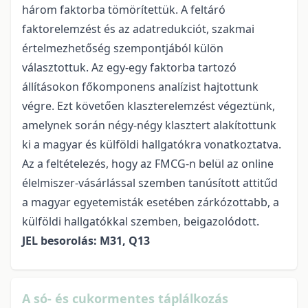
három faktorba tömörítettük. A feltáró
faktorelemzést és az adatredukciót, szakmai
értelmezhetőség szempontjából külön
választottuk. Az egy-egy faktorba tartozó
állításokon főkomponens analízist hajtottunk
végre. Ezt követően klaszterelemzést végeztünk,
amelynek során négy-négy klasztert alakítottunk
ki a magyar és külföldi hallgatókra vonatkoztatva.
Az a feltételezés, hogy az FMCG-n belül az online
élelmiszer-vásárlással szemben tanúsított attitűd
a magyar egyetemisták esetében zárkózottabb, a
külföldi hallgatókkal szemben, beigazolódott.
JEL besorolás: M31, Q13
A só- és cukormentes táplálkozás