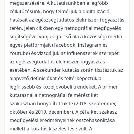
megszerzésére. A kutatásunkban a legfőbb
célkitűzésünk, hogy felmérjük a digitalizáció
hatásait az egészségtudatos élelmiszer-fogyasztás
terén. Jelen cikkben egy netnográfiai megfigyelés
segítségével vonjuk górcső alá a közösségi média
egyes platformjait (Facebook, Instagram és
Youtube) és vizsgáljuk az influenszerek szerepét
az egészségtudatos élelmiszer-fogyasztás
esetében. A szekunder kutatás során tisztáztuk az
alapvető definíciókat és feltérképeztük a
legfrissebb és közeljövőbeli trendeket. A primer
kutatásnál a netnográfiai felmérést két
szakaszban bonyolítottuk le (2018. szeptember,
október és 2019. december). A cél a két szakasz
megfigyelési eredményeinek összehasonlítása
mellett a kutatás kiszélesítése volt. A