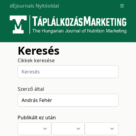
dEjournals Nyitóoldal
Open m
Keresés
Cikkek keresése
Szerző által
Publikált ez után