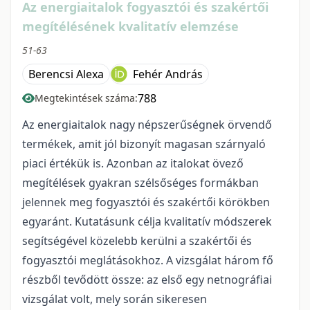
Az energiaitalok fogyasztói és szakértői
megítélésének kvalitatív elemzése
51-63
Berencsi Alexa
Fehér András
788
Megtekintések száma:
Az energiaitalok nagy népszerűségnek örvendő
termékek, amit jól bizonyít magasan szárnyaló
piaci értékük is. Azonban az italokat övező
megítélések gyakran szélsőséges formákban
jelennek meg fogyasztói és szakértői körökben
egyaránt. Kutatásunk célja kvalitatív módszerek
segítségével közelebb kerülni a szakértői és
fogyasztói meglátásokhoz. A vizsgálat három fő
részből tevődött össze: az első egy netnográfiai
vizsgálat volt, mely során sikeresen