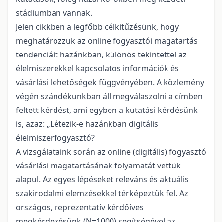
stádiumban vannak.
Jelen cikkben a legfőbb célkitűzésünk, hogy
meghatározzuk az online fogyasztói magatartás
tendenciáit hazánkban, különös tekintettel az
élelmiszerekkel kapcsolatos információk és
vásárlási lehetőségek függvényében. A közlemény
végén szándékunkban áll megválaszolni a címben
feltett kérdést, ami egyben a kutatási kérdésünk
is, azaz: „Létezik-e hazánkban digitális
élelmiszerfogyasztó?
A vizsgálataink során az online (digitális) fogyasztó
vásárlási magatartásának folyamatát vettük
alapul. Az egyes lépéseket releváns és aktuális
szakirodalmi elemzésekkel térképeztük fel. Az
országos, reprezentatív kérdőíves
megkérdezésünk (N=1000) segítségével az