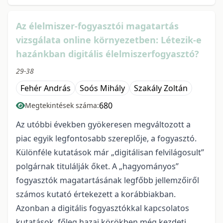
Az élelmiszer-fogyasztói magatartás
vizsgálata online környezetben: Létezik-e
hazánkban digitális élelmiszerfogyasztó?
29-38
Fehér András
Soós Mihály
Szakály Zoltán
680
Megtekintések száma:
Az utóbbi években gyökeresen megváltozott a
piac egyik legfontosabb szereplője, a fogyasztó.
Különféle kutatások már „digitálisan felvilágosult”
polgárnak titulálják őket. A „hagyományos”
fogyasztók magatartásának legfőbb jellemzőiről
számos kutató értekezett a korábbiakban.
Azonban a digitális fogyasztókkal kapcsolatos
kutatások, főleg hazai körökben még kezdeti