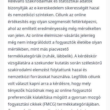
Releváns szakirodalmak és statisztikai adatok
bizonyítják az e-kereskedelem sikerességét hazai
és nemzetközi szinteken. Célunk az online
értékesítés egy olyan szegmensét feltérképezni,
ahol az említett eredményesség még mérsékelten
van jelen. Az online élelmiszer-vásárlás jelenleg
még nem integrálódott a fogyasztók életébe olyan
mértékben, mint más piacvezető
termékkategóriák (ruhák, lábbelik). A kérdéskör
vizsgálatára a szekunder kutatás során széleskörű
szakirodalmi elemzést folytattunk hazai és
nemzetközi forrásokat használva. Legfőbb célunk
volt választ kapni arra a kérdésre, hogy mely
tényezők húzódnak meg az online fogyasztói
preferenciák kialakítása mögött a gyorsan mozgó
fogyasztási cikkek (FMCG) termékkategóriájában.