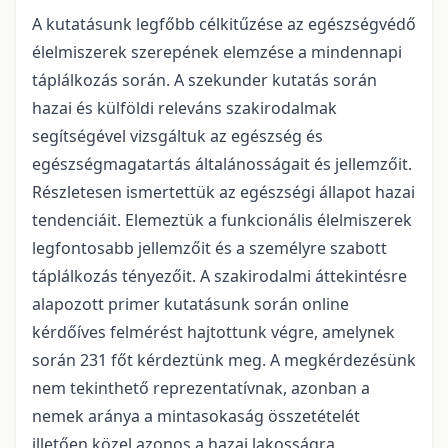
A kutatásunk legfőbb célkitűzése az egészségvédő
élelmiszerek szerepének elemzése a mindennapi
táplálkozás során. A szekunder kutatás során
hazai és külföldi releváns szakirodalmak
segítségével vizsgáltuk az egészség és
egészségmagatartás általánosságait és jellemzőit.
Részletesen ismertettük az egészségi állapot hazai
tendenciáit. Elemeztük a funkcionális élelmiszerek
legfontosabb jellemzőit és a személyre szabott
táplálkozás tényezőit. A szakirodalmi áttekintésre
alapozott primer kutatásunk során online
kérdőíves felmérést hajtottunk végre, amelynek
során 231 főt kérdeztünk meg. A megkérdezésünk
nem tekinthető reprezentatívnak, azonban a
nemek aránya a mintasokaság összetételét
illetően közel azonos a hazai lakosságra