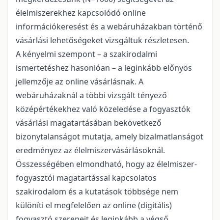
élelmiszerekhez kapcsolódó online
információkeresést és a webáruházakban történő
vásárlási lehetőségeket vizsgáltuk részletesen.
A kényelmi szempont – a szakirodalmi
ismertetéshez hasonlóan – a leginkább előnyös
jellemzője az online vásárlásnak. A
webáruházaknál a többi vizsgált tényező
középértékekhez való közeledése a fogyasztók
vásárlási magatartásában bekövetkező
bizonytalanságot mutatja, amely bizalmatlanságot
eredményez az élelmiszervásárlásoknál.
Összességében elmondható, hogy az élelmiszer-
fogyasztói magatartással kapcsolatos
szakirodalom és a kutatások többsége nem
különíti el megfelelően az online (digitális)
fogyasztó szerepeit és leginkább a végső