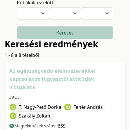
Publikált ez előtt
Keresés
Keresési eredmények
1 - 8 a 8 tételből
Az egészségvédő élelmiszerekkel
kapcsolatos fogyasztói attitűdök
vizsgálata
39-55
T. Nagy-Pető Dorka
Fehér András
Szakály Zoltán
669
Megtekintések száma: