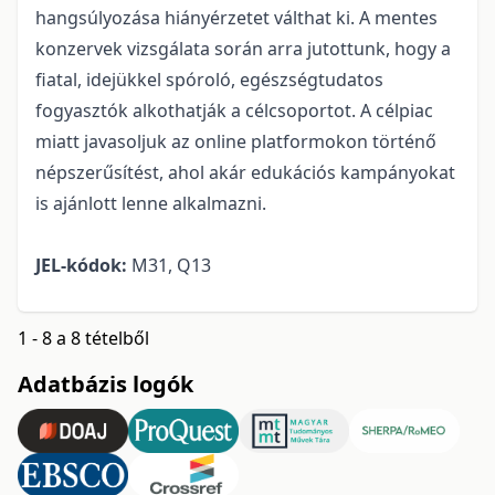
hangsúlyozása hiányérzetet válthat ki. A mentes
konzervek vizsgálata során arra jutottunk, hogy a
fiatal, idejükkel spóroló, egészségtudatos
fogyasztók alkothatják a célcsoportot. A célpiac
miatt javasoljuk az online platformokon történő
népszerűsítést, ahol akár edukációs kampányokat
is ajánlott lenne alkalmazni.
JEL-kódok:
M31, Q13
1 - 8 a 8 tételből
Adatbázis logók