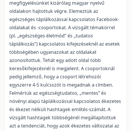
megfigyelésünket kizárólag magyar nyelvű
oldalakon hajtottuk végre. Elemeztük az
egészséges táplálkozással kapcsolatos Facebook-
oldalakat és -csoportokat. A vizsgált témakörrel
(pl. „egészséges életmód” és „tudatos
táplálkozás”) kapcsolatos kifejezéseknél az esetek
többségében ugyanazokat az oldalakat
azonosítottuk. Tehát egy adott oldal több
keresőkifejezésnél is megjelent. A csoportoknál
pedig jellemző, hogy a csoport létrehozói
egyszerre 4-5 kulcsszót is megadnak a címben.
Felmértük az egészségtudatos, „mentes” és
növényi alapú táplálkozással kapcsolatos ékezetes
és ékezet nélküli hashtagek említés-számát. A
vizsgált hashtagek többségénél megállapítottuk
azt a tendenciát, hogy azok ékezetes változatai az