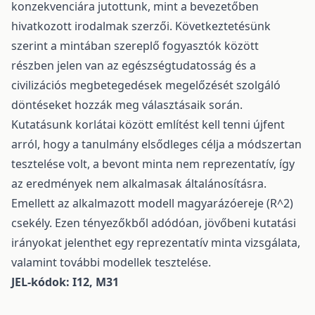
konzekvenciára jutottunk, mint a bevezetőben
hivatkozott irodalmak szerzői. Következtetésünk
szerint a mintában szereplő fogyasztók között
részben jelen van az egészségtudatosság és a
civilizációs megbetegedések megelőzését szolgáló
döntéseket hozzák meg választásaik során.
Kutatásunk korlátai között említést kell tenni újfent
arról, hogy a tanulmány elsődleges célja a módszertan
tesztelése volt, a bevont minta nem reprezentatív, így
az eredmények nem alkalmasak általánosításra.
Emellett az alkalmazott modell magyarázóereje (R^2)
csekély. Ezen tényezőkből adódóan, jövőbeni kutatási
irányokat jelenthet egy reprezentatív minta vizsgálata,
valamint további modellek tesztelése.
JEL-kódok: I12, M31