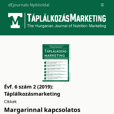
dEjournals Nyitóoldal
Open m
Évf. 6 szám 2 (2019):
Táplálkozásmarketing
Cikkek
Margarinnal kapcsolatos