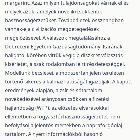
margarint. Azaz milyen tulajdonságokat várnak el és
melyek azok, amelyek növelik/csökkentik
hasznosságérzetüket. Továbbá ezek összhangban
vannak-e a civilizációs megbetegedések
megelőzésével. A válaszok megtalálásához a
Debreceni Egyetem Gazdaságtudományi Karának
hallgatói körében vittük végig a diszkrét választás
kísérletét, a szakirodalomban leírt részletességgel.
Modellünk becslései, a módszertan jelen területen
történő sikeres alkalmazhatóságát igazolják. A kapott
eredmények alapján, a zsír és sótartalom
növekedésével arányosan csökken a fizetési
hajlandóság (WTP), az előzetes elvárásokkal
ellentétben a fogyasztói hasznosságérzetet nem
befolyásolja jelentős mértékben a napraforgóolaj
tartalom. A nyert információkból hasonló