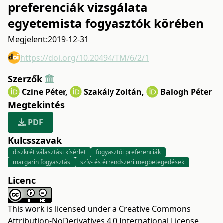
preferenciák vizsgálata
egyetemista fogyasztók körében
Megjelent:
2019-12-31
https://doi.org/10.20494/TM/6/2/1
Szerzők
Czine Péter
,
Szakály Zoltán
,
Balogh Péter
Megtekintés
PDF
Kulcsszavak
diszkrét választási kísérlet
fogyasztói preferenciák
margarin fogyasztás
szív- és érrendszeri megbetegedések
Licenc
This work is licensed under a
Creative Commons
Attribution-NoDerivatives 4.0 International License
.