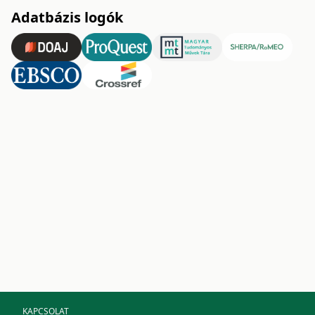
Adatbázis logók
KAPCSOLAT