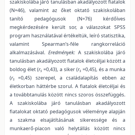
szakiskolába járó tanulásban akadályozott fiatalok
(N=46), valamint az őket oktató szakiskolában
tanító pedagógusok (N=76) kérdőíves
megkérdezésére került sor, a válaszokat SPSS
program használatával értékeltük, leíró statisztika,
valamint Spearman’s-féle rangkorreláció
alkalmazásával.
Eredmények:
A szakiskolába járó
tanulásban akadályozott fiatalok életcéljai között a
boldog élet (
r
=0,43), a siker (
r
=0,45), és a munka
s
s
(
r
=0,45) szerepel, a családalapítás ebben az
s
életkorban háttérbe szorul. A fiatalok életcéljai és
a továbbtanulás között nincs szoros összefüggés.
A szakiskolába járó tanulásban akadályozott
fiatalokat oktató pedagógusok véleménye alapján
a szakma elsajátításának sikeressége és a
munkaerő-piacon való helytállás között nincs