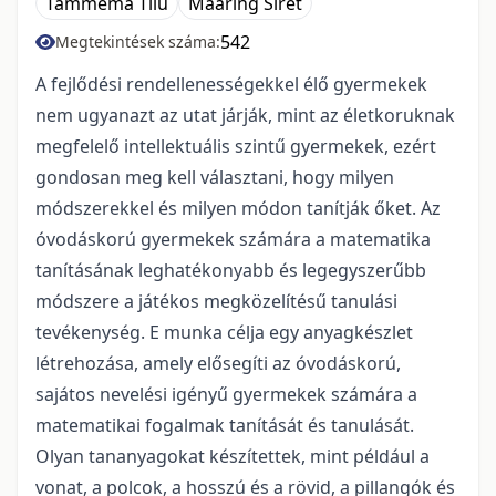
Tammemä Tiiu
Maaring Siret
542
Megtekintések száma:
A fejlődési rendellenességekkel élő gyermekek
nem ugyanazt az utat járják, mint az életkoruknak
megfelelő intellektuális szintű gyermekek, ezért
gondosan meg kell választani, hogy milyen
módszerekkel és milyen módon tanítják őket. Az
óvodáskorú gyermekek számára a matematika
tanításának leghatékonyabb és legegyszerűbb
módszere a játékos megközelítésű tanulási
tevékenység. E munka célja egy anyagkészlet
létrehozása, amely elősegíti az óvodáskorú,
sajátos nevelési igényű gyermekek számára a
matematikai fogalmak tanítását és tanulását.
Olyan tananyagokat készítettek, mint például a
vonat, a polcok, a hosszú és a rövid, a pillangók és