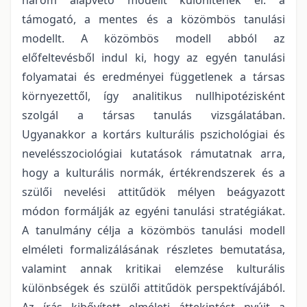
támogató, a mentes és a közömbös tanulási
modellt. A közömbös modell abból az
előfeltevésből indul ki, hogy az egyén tanulási
folyamatai és eredményei függetlenek a társas
környezettől, így analitikus nullhipotézisként
szolgál a társas tanulás vizsgálatában.
Ugyanakkor a kortárs kulturális pszichológiai és
nevelésszociológiai kutatások rámutatnak arra,
hogy a kulturális normák, értékrendszerek és a
szülői nevelési attitűdök mélyen beágyazott
módon formálják az egyéni tanulási stratégiákat.
A tanulmány célja a közömbös tanulási modell
elméleti formalizálásának részletes bemutatása,
valamint annak kritikai elemzése kulturális
különbségek és szülői attitűdök perspektívájából.
Az írás kibővített elméleti áttekintést nyújt a