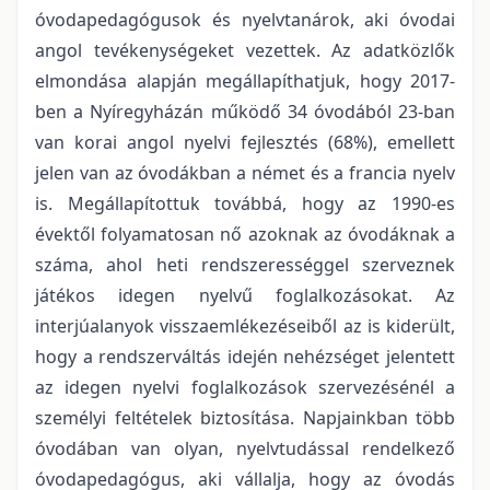
óvodapedagógusok és nyelvtanárok, aki óvodai
angol tevékenységeket vezettek. Az adatközlők
elmondása alapján megállapíthatjuk, hogy 2017-
ben a Nyíregyházán működő 34 óvodából 23-ban
van korai angol nyelvi fejlesztés (68%), emellett
jelen van az óvodákban a német és a francia nyelv
is. Megállapítottuk továbbá, hogy az 1990-es
évektől folyamatosan nő azoknak az óvodáknak a
száma, ahol heti rendszerességgel szerveznek
játékos idegen nyelvű foglalkozásokat. Az
interjúalanyok visszaemlékezéseiből az is kiderült,
hogy a rendszerváltás idején nehézséget jelentett
az idegen nyelvi foglalkozások szervezésénél a
személyi feltételek biztosítása. Napjainkban több
óvodában van olyan, nyelvtudással rendelkező
óvodapedagógus, aki vállalja, hogy az óvodás