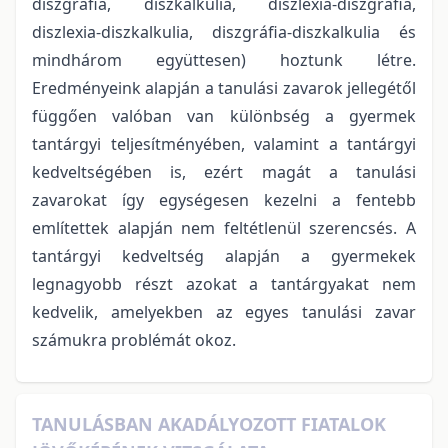
diszgráfia, diszkalkulia, diszlexia-diszgráfia,
diszlexia-diszkalkulia, diszgráfia-diszkalkulia és
mindhárom együttesen) hoztunk létre.
Eredményeink alapján a tanulási zavarok jellegétől
függően valóban van különbség a gyermek
tantárgyi teljesítményében, valamint a tantárgyi
kedveltségében is, ezért magát a tanulási
zavarokat így egységesen kezelni a fentebb
említettek alapján nem feltétlenül szerencsés. A
tantárgyi kedveltség alapján a gyermekek
legnagyobb részt azokat a tantárgyakat nem
kedvelik, amelyekben az egyes tanulási zavar
számukra problémát okoz.
TANULÁSBAN AKADÁLYOZOTT FIATALOK