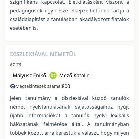
szignifikáns kapcsolat. Életkilátásként viszont a
pedagógusok egy része elképzelhetőnek tartja a
családalapítást a tanulásban akadályozott fiatalok
esetében is.
DISZLEXIÁVAL NÉMETÜL
67-75
Mályusz Enikő
Mező Katalin
800
Megtekintések száma:
Jelen tanulmány a diszlexiával küzdő tanulók
német nyelvtanulásának sajátosságaihoz nyújt
újabb információkat a tanulók nyelvi lexikális
hálózatának felmérése által. A tanulmányban
többek között arra kerestük a választ, hogy milyen