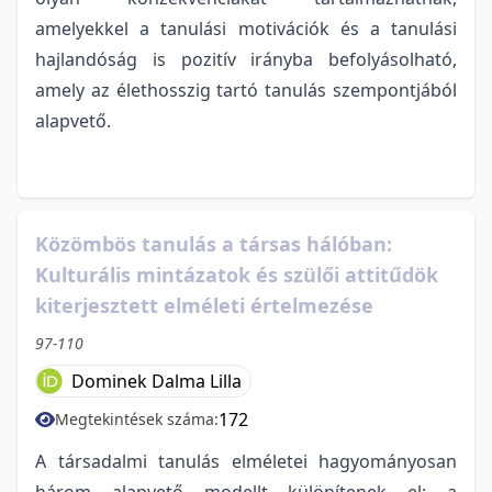
amelyekkel a tanulási motivációk és a tanulási
hajlandóság is pozitív irányba befolyásolható,
amely az élethosszig tartó tanulás szempontjából
alapvető.
Közömbös tanulás a társas hálóban:
Kulturális mintázatok és szülői attitűdök
kiterjesztett elméleti értelmezése
97-110
Dominek Dalma Lilla
172
Megtekintések száma:
A társadalmi tanulás elméletei hagyományosan
három alapvető modellt különítenek el: a