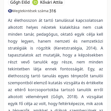
Gőgh Előd
Kővári Attila
316
Megtekintések száma:
Az élethosszon át tartó tanulással kapcsolatosan
alkotott helyes nézetek kialakítása nem csak
minden tanár, pedagógus, oktató egyik célja kell
hogy legyen, hanem nemzeti és nemzetközi
stratégiák is rögzítik (Keretstratégia, 2014). A
tapasztalatok azt mutatják, hogy a képzésekben
részt vevő tanulók egy része, nem minden
tekintetben látja ennek fontosságát. Egy, az
élethosszig tartó tanulás egyes tényezőit tanulói
szempontból elemző kutatás vizsgálta és értékelte
az eltérő korcsoportokba tartozó tanulók erről
alkotott véleményeit (Gőgh, 2018). A vizsgálat
egyik fő célja az volt, hogy feltérképezze, mik azok
a tényezők, amikkel a diákok szembesülnek az