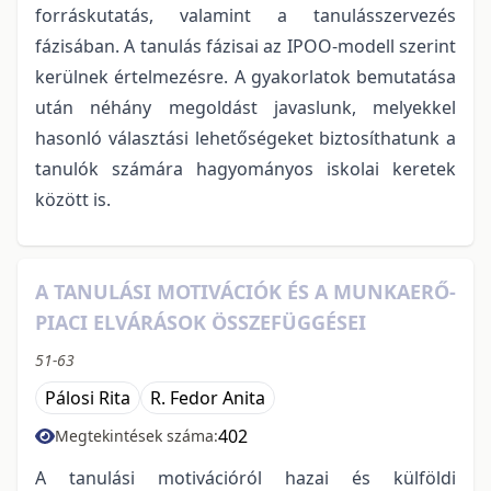
forráskutatás, valamint a tanulásszervezés
fázisában. A tanulás fázisai az IPOO-modell szerint
kerülnek értelmezésre. A gyakorlatok bemutatása
után néhány megoldást javaslunk, melyekkel
hasonló választási lehetőségeket biztosíthatunk a
tanulók számára hagyományos iskolai keretek
között is.
A TANULÁSI MOTIVÁCIÓK ÉS A MUNKAERŐ-
PIACI ELVÁRÁSOK ÖSSZEFÜGGÉSEI
51-63
Pálosi Rita
R. Fedor Anita
402
Megtekintések száma:
A tanulási motivációról hazai és külföldi