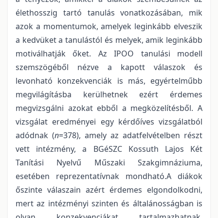
élethosszig tartó tanulás vonatkozásában, mik
azok a momentumok, amelyek leginkább elveszik
a kedvüket a tanulástól és melyek, amik leginkább
motiválhatják őket. Az IPOO tanulási modell
szemszögéből nézve a kapott válaszok és
levonható konzekvenciák is más, egyértelműbb
megvilágításba kerülhetnek ezért érdemes
megvizsgálni azokat ebből a megközelítésből. A
vizsgálat eredményei egy kérdőíves vizsgálatból
adódnak (
n
=378), amely az adatfelvételben részt
vett intézmény, a BGéSZC Kossuth Lajos Két
Tanítási Nyelvű Műszaki Szakgimnáziuma,
esetében reprezentatívnak mondható.A diákok
őszinte válaszain azért érdemes elgondolkodni,
mert az intézményi szinten és általánosságban is
olyan konzekvenciákat tartalmazhatnak,