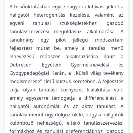
A felsőoktatásban egyre nagyobb kihívást jelent a
hallgatói heterogenitás kezelése, valamint az
egyéni tanulási szükségletekhez igazodó
tanulásszervezési megoldások alkalmazása. A
tanulmány egy pilot jellegű módszertani
fejlesztést mutat be, amely a tanulási menü
elnevezésű módszer alkalmazására épült a
Debreceni Egyetem Gyermeknevelési és
Gyógypedagógiai Karán, a „Külső világ tevékeny
megismerése” című kurzus keretében. A fejlesztés
célja olyan tanulási környezet kialakítása volt,
amely egyszerre támogatja a differenciálást, a
hallgatói autonómiát és az aktív tanulást. A
tanulási menüt úgy dolgoztuk ki, hogy a hallgatók
különböző nehézségű, eltérő tanulásszervezési
formákhoz és tanulási preferenciákhoz igazodó