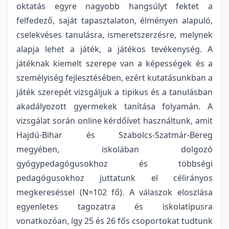
oktatás egyre nagyobb hangsúlyt fektet a
felfedező, saját tapasztalaton, élményen alapuló,
cselekvéses tanulásra, ismeretszerzésre, melynek
alapja lehet a játék, a játékos tevékenység. A
játéknak kiemelt szerepe van a képességek és a
személyiség fejlesztésében, ezért kutatásunkban a
játék szerepét vizsgáljuk a tipikus és a tanulásban
akadályozott gyermekek tanítása folyamán. A
vizsgálat során online kérdőívet használtunk, amit
Hajdú-Bihar és Szabolcs-Szatmár-Bereg
megyében, iskolában dolgozó
gyógypedagógusokhoz és többségi
pedagógusokhoz juttatunk el célirányos
megkereséssel (N=102 fő). A válaszok eloszlása
egyenletes tagozatra és iskolatípusra
vonatkozóan, így 25 és 26 fős csoportokat tudtunk