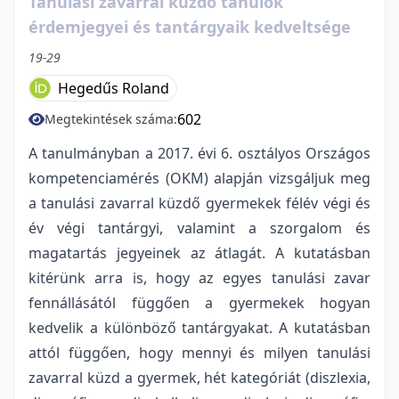
Tanulási zavarral küzdő tanulók
érdemjegyei és tantárgyaik kedveltsége
19-29
Hegedűs Roland
602
Megtekintések száma:
A tanulmányban a 2017. évi 6. osztályos Országos
kompetenciamérés (OKM) alapján vizsgáljuk meg
a tanulási zavarral küzdő gyermekek félév végi és
év végi tantárgyi, valamint a szorgalom és
magatartás jegyeinek az átlagát. A kutatásban
kitérünk arra is, hogy az egyes tanulási zavar
fennállásától függően a gyermekek hogyan
kedvelik a különböző tantárgyakat. A kutatásban
attól függően, hogy mennyi és milyen tanulási
zavarral küzd a gyermek, hét kategóriát (diszlexia,