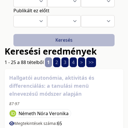
Publikált ez előtt
Keresés
Keresési eredmények
1 - 25 a 88 tételből
1
2
3
4
>
>>
Hallgatói autonómia, aktivitás és
differenciálás: a tanulási menü
elnevezésű módszer alapján
87-97
Németh Nóra Veronika
65
Megtekintések száma: