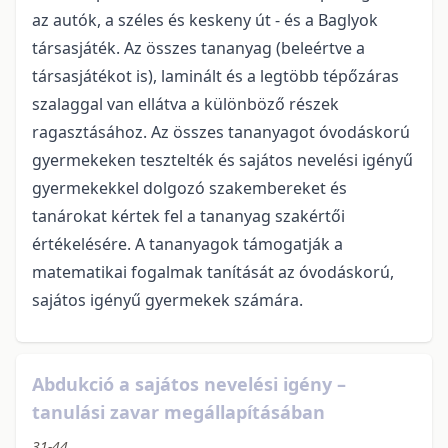
az autók, a széles és keskeny út - és a Baglyok
társasjáték. Az összes tananyag (beleértve a
társasjátékot is), laminált és a legtöbb tépőzáras
szalaggal van ellátva a különböző részek
ragasztásához. Az összes tananyagot óvodáskorú
gyermekeken tesztelték és sajátos nevelési igényű
gyermekekkel dolgozó szakembereket és
tanárokat kértek fel a tananyag szakértői
értékelésére. A tananyagok támogatják a
matematikai fogalmak tanítását az óvodáskorú,
sajátos igényű gyermekek számára.
Abdukció a sajátos nevelési igény –
tanulási zavar megállapításában
31-44