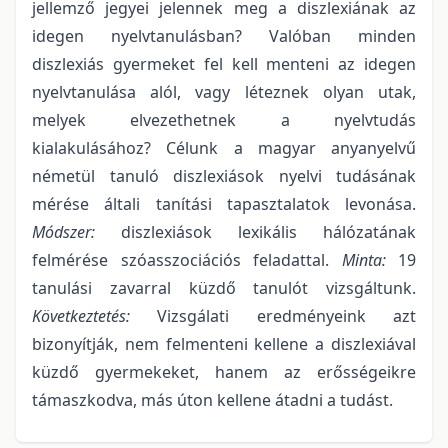
jellemző jegyei jelennek meg a diszlexiának az
idegen nyelvtanulásban? Valóban minden
diszlexiás gyermeket fel kell menteni az idegen
nyelvtanulása alól, vagy léteznek olyan utak,
melyek elvezethetnek a nyelvtudás
kialakulásához? Célunk a magyar anyanyelvű
németül tanuló diszlexiások nyelvi tudásának
mérése általi tanítási tapasztalatok levonása.
Módszer:
diszlexiások lexikális hálózatának
felmérése szóasszociációs feladattal.
Minta:
19
tanulási zavarral küzdő tanulót vizsgáltunk.
Következtetés:
Vizsgálati eredményeink azt
bizonyítják, nem felmenteni kellene a diszlexiával
küzdő gyermekeket, hanem az erősségeikre
támaszkodva, más úton kellene átadni a tudást.