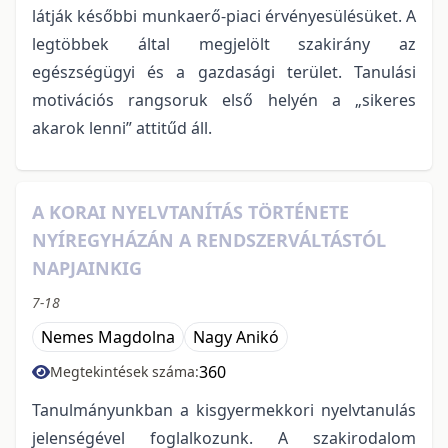
látják későbbi munkaerő-piaci érvényesülésüket. A
legtöbbek által megjelölt szakirány az
egészségügyi és a gazdasági terület. Tanulási
motivációs rangsoruk első helyén a „sikeres
akarok lenni” attitűd áll.
A KORAI NYELVTANÍTÁS TÖRTÉNETE
NYÍREGYHÁZÁN A RENDSZERVÁLTÁSTÓL
NAPJAINKIG
7-18
Nemes Magdolna
Nagy Anikó
360
Megtekintések száma:
Tanulmányunkban a kisgyermekkori nyelvtanulás
jelenségével foglalkozunk. A szakirodalom