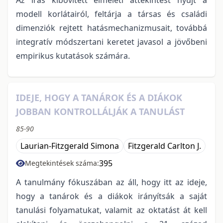
modell korlátairól, feltárja a társas és családi
dimenziók rejtett hatásmechanizmusait, továbbá
integratív módszertani keretet javasol a jövőbeni
empirikus kutatások számára.
IDEJE, HOGY A TANÁROK ÉS A DIÁKOK
JOBBAN KONTROLLÁLJÁK A TANULÁST
85-90
Laurian-Fitzgerald Simona
Fitzgerald Carlton J.
395
Megtekintések száma:
A tanulmány fókuszában az áll, hogy itt az ideje,
hogy a tanárok és a diákok irányítsák a saját
tanulási folyamatukat, valamit az oktatást át kell