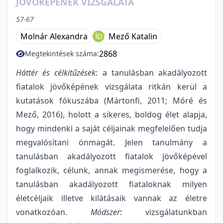
JÖVŐKÉPÉNEK VIZSGÁLATA
57-67
Molnár Alexandra
Mező Katalin
2868
Megtekintések száma:
Háttér és célkitűzések
: a tanulásban akadályozott
fiatalok jövőképének vizsgálata ritkán kerül a
kutatások fókuszába (Mártonfi, 2011; Móré és
Mező, 2016), holott a sikeres, boldog élet alapja,
hogy mindenki a saját céljainak megfelelően tudja
megvalósítani önmagát. Jelen tanulmány a
tanulásban akadályozott fiatalok jövőképével
foglalkozik, célunk, annak megismerése, hogy a
tanulásban akadályozott fiataloknak milyen
életcéljaik illetve kilátásaik vannak az életre
vonatkozóan.
Módszer
: vizsgálatunkban