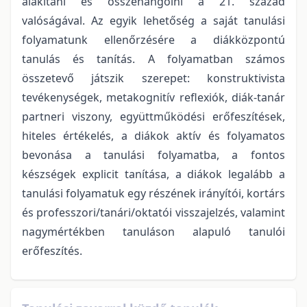
alakítani és összehangolni a 21. század
valóságával. Az egyik lehetőség a saját tanulási
folyamatunk ellenőrzésére a diákközpontú
tanulás és tanítás. A folyamatban számos
összetevő játszik szerepet: konstruktivista
tevékenységek, metakognitív reflexiók, diák-tanár
partneri viszony, együttműködési erőfeszítések,
hiteles értékelés, a diákok aktív és folyamatos
bevonása a tanulási folyamatba, a fontos
készségek explicit tanítása, a diákok legalább a
tanulási folyamatuk egy részének irányítói, kortárs
és professzori/tanári/oktatói visszajelzés, valamint
nagymértékben tanuláson alapuló tanulói
erőfeszítés.