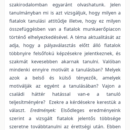
szakirodalomban egyaránt olvashatunk. Jelen
tanulmányban mi is azt vizsgáljuk, hogy milyen a
fiatalok tanulási attitűdje illetve, hogy ez milyen
összefüggésben van a fiatalok munkaerőpiacon
történő elhelyezkedésével. A téma aktualitását az
adja, hogy a pályaválasztás előtt álló fiatalok
többnyire felsőfokú képzésekre jelentkeznek, és
szakmát kevesebben akarnak tanulni. Valóban
mindenki ennyire motivált a tanulásban? Melyek
azok a belső és külső tényezők, amelyek
motiválják az egyént a tanulásában? Vajon a
családi háttér hatással van-e a tanuló
teljesítményére? Ezekre a kérdésekre kerestük a
választ.
Eredmények:
Elsődleges eredményeink
szerint a vizsgált fiatalok jelentős többsége
szeretne továbbtanulni az érettségi után. Ebben