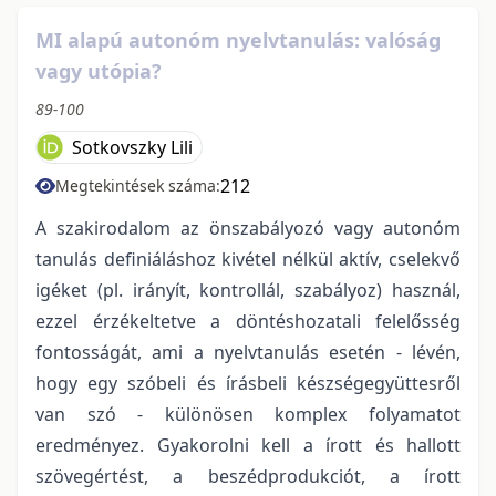
MI alapú autonóm nyelvtanulás: valóság
vagy utópia?
89-100
Sotkovszky Lili
212
Megtekintések száma:
A szakirodalom az önszabályozó vagy autonóm
tanulás definiáláshoz kivétel nélkül aktív, cselekvő
igéket (pl. irányít, kontrollál, szabályoz) használ,
ezzel érzékeltetve a döntéshozatali felelősség
fontosságát, ami a nyelvtanulás esetén - lévén,
hogy egy szóbeli és írásbeli készségegyüttesről
van szó - különösen komplex folyamatot
eredményez. Gyakorolni kell a írott és hallott
szövegértést, a beszédprodukciót, a írott