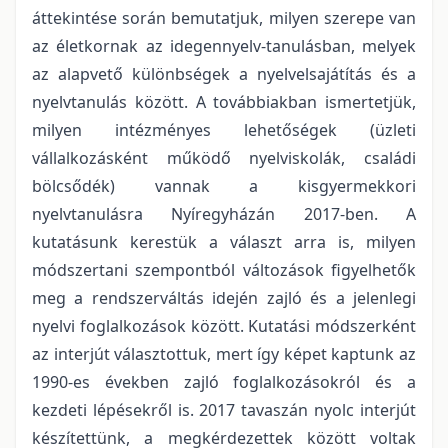
áttekintése során bemutatjuk, milyen szerepe van
az életkornak az idegennyelv-tanulásban, melyek
az alapvető különbségek a nyelvelsajátítás és a
nyelvtanulás között. A továbbiakban ismertetjük,
milyen intézményes lehetőségek (üzleti
vállalkozásként működő nyelviskolák, családi
bölcsődék) vannak a kisgyermekkori
nyelvtanulásra Nyíregyházán 2017-ben. A
kutatásunk kerestük a választ arra is, milyen
módszertani szempontból változások figyelhetők
meg a rendszerváltás idején zajló és a jelenlegi
nyelvi foglalkozások között. Kutatási módszerként
az interjút választottuk, mert így képet kaptunk az
1990-es években zajló foglalkozásokról és a
kezdeti lépésekről is. 2017 tavaszán nyolc interjút
készítettünk, a megkérdezettek között voltak