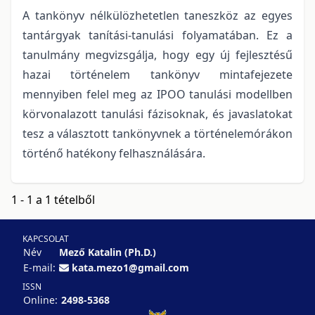
A tankönyv nélkülözhetetlen taneszköz az egyes
tantárgyak tanítási-tanulási folyamatában. Ez a
tanulmány megvizsgálja, hogy egy új fejlesztésű
hazai történelem tankönyv mintafejezete
mennyiben felel meg az IPOO tanulási modellben
körvonalazott tanulási fázisoknak, és javaslatokat
tesz a választott tankönyvnek a történelemórákon
történő hatékony felhasználására.
1 - 1 a 1 tételből
KAPCSOLAT
Név
Mező Katalin (Ph.D.)
E-mail:
kata.mezo1@gmail.com
ISSN
Online:
2498-5368