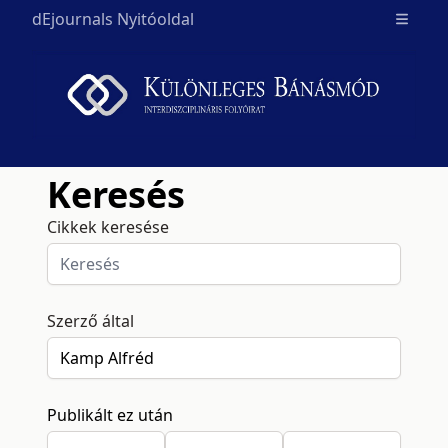
dEjournals Nyitóoldal
Open m
Keresés
Cikkek keresése
Szerző által
Publikált ez után