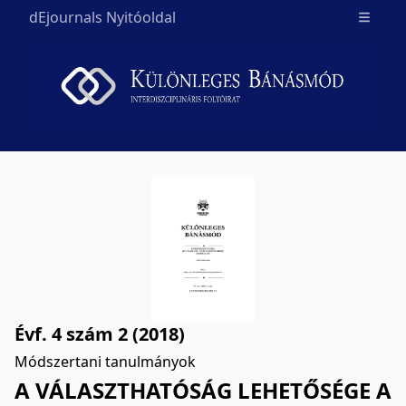
dEjournals Nyitóoldal
Open m
Évf. 4 szám 2 (2018)
Módszertani tanulmányok
A VÁLASZTHATÓSÁG LEHETŐSÉGE A