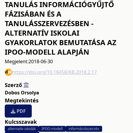
TANULÁS INFORMÁCIÓGYŰJTŐ
FÁZISÁBAN ÉS A
TANULÁSSZERVEZÉSBEN -
ALTERNATÍV ISKOLAI
GYAKORLATOK BEMUTATÁSA AZ
IPOO-MODELL ALAPJÁN
Megjelent:
2018-06-30
https://doi.org/10.18458/KB.2018.2.17
Szerző
Dobos Orsolya
Megtekintés
PDF
Kulcsszavak
alternatív iskolák
IPOO-modell
információszerzés