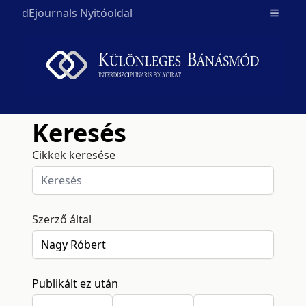
dEjournals Nyitóoldal
Open m
Keresés
Cikkek keresése
Szerző által
Publikált ez után