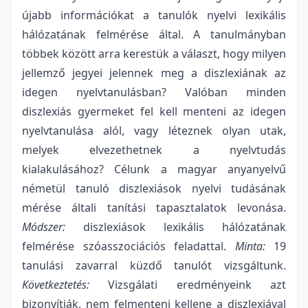
újabb információkat a tanulók nyelvi lexikális
hálózatának felmérése által. A tanulmányban
többek között arra kerestük a választ, hogy milyen
jellemző jegyei jelennek meg a diszlexiának az
idegen nyelvtanulásban? Valóban minden
diszlexiás gyermeket fel kell menteni az idegen
nyelvtanulása alól, vagy léteznek olyan utak,
melyek elvezethetnek a nyelvtudás
kialakulásához? Célunk a magyar anyanyelvű
németül tanuló diszlexiások nyelvi tudásának
mérése általi tanítási tapasztalatok levonása.
Módszer:
diszlexiások lexikális hálózatának
felmérése szóasszociációs feladattal.
Minta:
19
tanulási zavarral küzdő tanulót vizsgáltunk.
Következtetés:
Vizsgálati eredményeink azt
bizonyítják, nem felmenteni kellene a diszlexiával