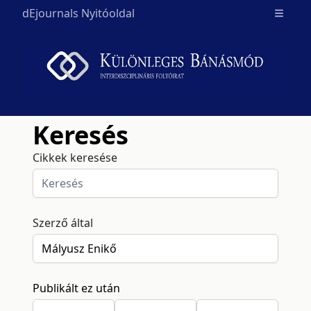
dEjournals Nyitóoldal
Open m
Keresés
Cikkek keresése
Szerző által
Publikált ez után