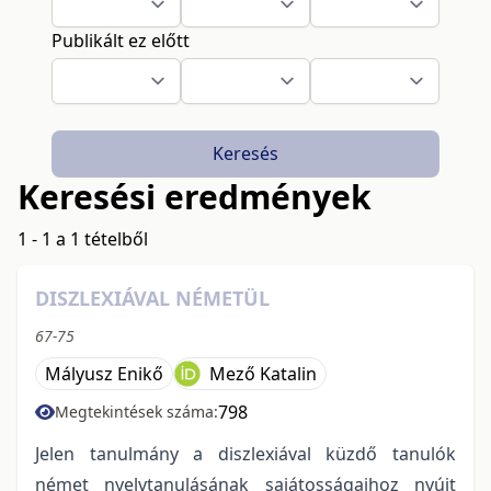
Publikált ez előtt
Keresés
Keresési eredmények
1 - 1 a 1 tételből
DISZLEXIÁVAL NÉMETÜL
67-75
Mályusz Enikő
Mező Katalin
798
Megtekintések száma:
Jelen tanulmány a diszlexiával küzdő tanulók
német nyelvtanulásának sajátosságaihoz nyújt