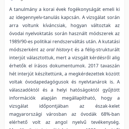
A tanulmány a korai évek fogékonyságát emeli ki
az idegennyelv-tanulás kapcsán. A vizsgálat során
arra voltunk kíváncsiak, hogyan változtak az
óvodai nyelvoktatás során használt módszerek az
1989/90-es politikai rendszerváltás után. A kutatási
módszerként az
oral history
-t és a félig-strukturált
interjút választottuk, mert a vizsgált kérdésről alig
érhetők el írásos dokumentumok. 2017 tavaszán
hét interjút készítettünk, a megkérdezettek között
voltak óvodapedagógusok és nyelvtanárok is. A
válaszadóktól és a helyi hatóságoktól gyűjtött
információk alapján megállapítható, hogy a
vizsgálat időpontjában az észak-kelet
magyarországi városban az óvodák 68%-ban
elérhető volt az angol nyelvű tevékenység.