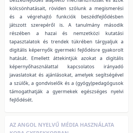
kölcsönhatásait, röviden szólunk a megismerési
és a végrehajtó funkciók beszédfejlődésben
játszott szerepéről is. A tanulmány második
részében a hazai és nemzetközi kutatási
tapasztalatok és trendek tükrében tárgyaljuk a
digitális képernyők gyermeki fejlődésre gyakorolt
hatását. Emellett áttekintjük azokat a digitális
képernyőhasználattal kapcsolatos irányadó
javaslatokat és ajánlásokat, amelyek segítségével
a szülők, a gondviselők és a (gyógy)pedagógusok
támogathatják a gyermekek egészséges nyelvi
fejlődését.
AZ ANGOL NYELVŰ MÉDIA HASZNÁLATA
KORA GYEREKKORBAN