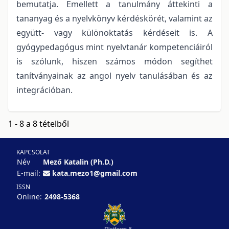
bemutatja. Emellett a tanulmány áttekinti a
tananyag és a nyelvkönyv kérdéskörét, valamint az
együtt- vagy különoktatás kérdéseit is. A
gyógypedagógus mint nyelvtanár kompetenciáiról
is szólunk, hiszen számos módon segíthet
tanítványainak az angol nyelv tanulásában és az
integrációban.
1 - 8 a 8 tételből
KAPCSOLAT
Név
Mező Katalin (Ph.D.)
E-mail:
kata.mezo1@gmail.com
ISSN
Online:
2498-5368