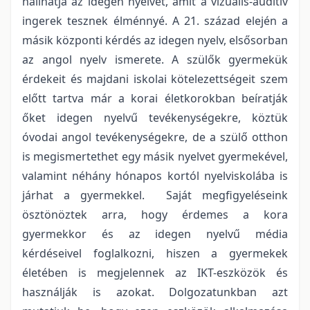
hallhatja az idegen nyelvet, amit a vizuális-auditív
ingerek tesznek élménnyé. A 21. század elején a
másik központi kérdés az idegen nyelv, elsősorban
az angol nyelv ismerete. A szülők gyermekük
érdekeit és majdani iskolai kötelezettségeit szem
előtt tartva már a korai életkorokban beíratják
őket idegen nyelvű tevékenységekre, köztük
óvodai angol tevékenységekre, de a szülő otthon
is megismertethet egy másik nyelvet gyermekével,
valamint néhány hónapos kortól nyelviskolába is
járhat a gyermekkel. Saját megfigyeléseink
ösztönöztek arra, hogy érdemes a kora
gyermekkor és az idegen nyelvű média
kérdéseivel foglalkozni, hiszen a gyermekek
életében is megjelennek az IKT-eszközök és
használják is azokat. Dolgozatunkban azt