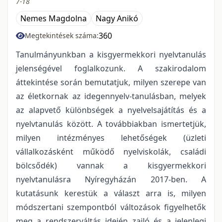
7-18
Nemes Magdolna
Nagy Anikó
360
Megtekintések száma:
Tanulmányunkban a kisgyermekkori nyelvtanulás
jelenségével foglalkozunk. A szakirodalom
áttekintése során bemutatjuk, milyen szerepe van
az életkornak az idegennyelv-tanulásban, melyek
az alapvető különbségek a nyelvelsajátítás és a
nyelvtanulás között. A továbbiakban ismertetjük,
milyen intézményes lehetőségek (üzleti
vállalkozásként működő nyelviskolák, családi
bölcsődék) vannak a kisgyermekkori
nyelvtanulásra Nyíregyházán 2017-ben. A
kutatásunk kerestük a választ arra is, milyen
módszertani szempontból változások figyelhetők
meg a rendszerváltás idején zajló és a jelenlegi