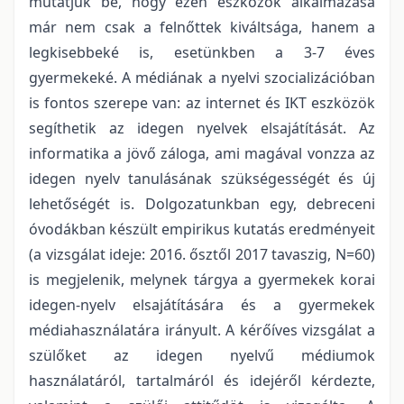
mutatjuk be, hogy ezen eszközök alkalmazása
már nem csak a felnőttek kiváltsága, hanem a
legkisebbeké is, esetünkben a 3-7 éves
gyermekeké. A médiának a nyelvi szocializációban
is fontos szerepe van: az internet és IKT eszközök
segíthetik az idegen nyelvek elsajátítását. Az
informatika a jövő záloga, ami magával vonzza az
idegen nyelv tanulásának szükségességét és új
lehetőségét is. Dolgozatunkban egy, debreceni
óvodákban készült empirikus kutatás eredményeit
(a vizsgálat ideje: 2016. ősztől 2017 tavaszig, N=60)
is megjelenik, melynek tárgya a gyermekek korai
idegen-nyelv elsajátítására és a gyermekek
médiahasználatára irányult. A kérőíves vizsgálat a
szülőket az idegen nyelvű médiumok
használatáról, tartalmáról és idejéről kérdezte,