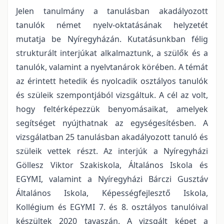
Jelen tanulmány a tanulásban akadályozott
tanulók német nyelv-oktatásának helyzetét
mutatja be Nyíregyházán. Kutatásunkban félig
strukturált interjúkat alkalmaztunk, a szülők és a
tanulók, valamint a nyelvtanárok körében. A témát
az érintett hetedik és nyolcadik osztályos tanulók
és szüleik szempontjából vizsgáltuk. A cél az volt,
hogy feltérképezzük benyomásaikat, amelyek
segítséget nyújthatnak az egységesítésben. A
vizsgálatban 25 tanulásban akadályozott tanuló és
szüleik vettek részt. Az interjúk a Nyíregyházi
Göllesz Viktor Szakiskola, Általános Iskola és
EGYMI, valamint a Nyíregyházi Bárczi Gusztáv
Általános Iskola, Képességfejlesztő Iskola,
Kollégium és EGYMI 7. és 8. osztályos tanulóival
készültek 2020 tavaszán. A vizsgált képet a