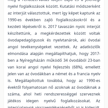
nyelvi foglalkozások között. Kutatási módszerként
az interjút választottuk, mert így képet kaptunk az
1990-es években zajló foglalkozásokról és a
kezdeti lépésekről is. 2017 tavaszán nyolc interjút
készítettünk, a megkérdezettek között voltak
óvodapedagógusok és nyelvtanárok, aki óvodai
angol tevékenységeket vezettek. Az adatközlők
elmondása alapján megállapíthatjuk, hogy 2017-
ben a Nyíregyházán működő 34 óvodából 23-ban
van korai angol nyelvi fejlesztés (68%), emellett
jelen van az óvodákban a német és a francia nyelv
is. Megállapítottuk továbbá, hogy az 1990-es
évektől folyamatosan nő azoknak az óvodáknak a
száma, ahol heti rendszerességgel szerveznek
játékos idegen nyelvű foglalkozásokat. Az
interjúalanyok visszaemlékezéseiből az is kiderült,