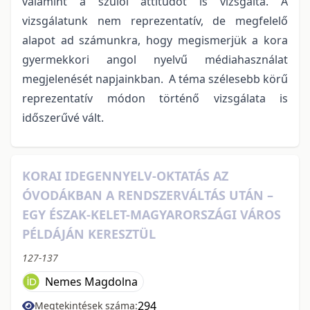
valamint a szülői attitűdöt is vizsgálta. A
vizsgálatunk nem reprezentatív, de megfelelő
alapot ad számunkra, hogy megismerjük a kora
gyermekkori angol nyelvű médiahasználat
megjelenését napjainkban. A téma szélesebb körű
reprezentatív módon történő vizsgálata is
időszerűvé vált.
KORAI IDEGENNYELV-OKTATÁS AZ
ÓVODÁKBAN A RENDSZERVÁLTÁS UTÁN –
EGY ÉSZAK-KELET-MAGYARORSZÁGI VÁROS
PÉLDÁJÁN KERESZTÜL
127-137
Nemes Magdolna
294
Megtekintések száma: