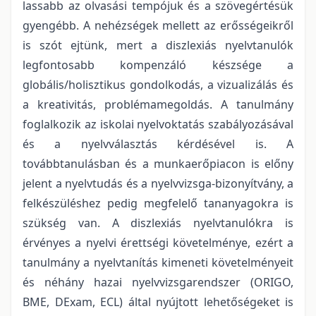
lassabb az olvasási tempójuk és a szövegértésük
gyengébb. A nehézségek mellett az erősségeikről
is szót ejtünk, mert a diszlexiás nyelvtanulók
legfontosabb kompenzáló készsége a
globális/holisztikus gondolkodás, a vizualizálás és
a kreativitás, problémamegoldás. A tanulmány
foglalkozik az iskolai nyelvoktatás szabályozásával
és a nyelvválasztás kérdésével is. A
továbbtanulásban és a munkaerőpiacon is előny
jelent a nyelvtudás és a nyelvvizsga-bizonyítvány, a
felkészüléshez pedig megfelelő tananyagokra is
szükség van. A diszlexiás nyelvtanulókra is
érvényes a nyelvi érettségi követelménye, ezért a
tanulmány a nyelvtanítás kimeneti követelményeit
és néhány hazai nyelvvizsgarendszer (ORIGO,
BME, DExam, ECL) által nyújtott lehetőségeket is