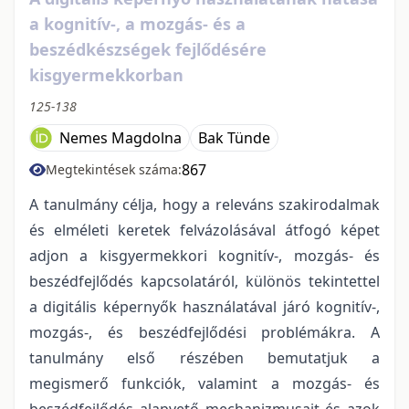
a kognitív-, a mozgás- és a
beszédkészségek fejlődésére
kisgyermekkorban
125-138
Nemes Magdolna
Bak Tünde
867
Megtekintések száma:
A tanulmány célja, hogy a releváns szakirodalmak
és elméleti keretek felvázolásával átfogó képet
adjon a kisgyermekkori kognitív-, mozgás- és
beszédfejlődés kapcsolatáról, különös tekintettel
a digitális képernyők használatával járó kognitív-,
mozgás-, és beszédfejlődési problémákra. A
tanulmány első részében bemutatjuk a
megismerő funkciók, valamint a mozgás- és
beszédfejlődés alapvető mechanizmusait és azok