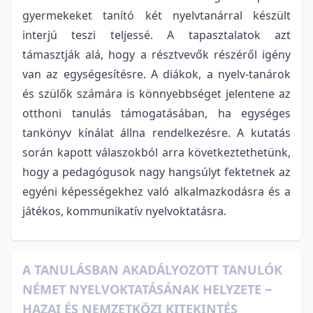
gyermekeket tanító két nyelvtanárral készült
interjú teszi teljessé. A tapasztalatok azt
támasztják alá, hogy a résztvevők részéről igény
van az egységesítésre. A diákok, a nyelv-tanárok
és szülők számára is könnyebbséget jelentene az
otthoni tanulás támogatásában, ha egységes
tankönyv kínálat állna rendelkezésre. A kutatás
során kapott válaszokból arra következtethetünk,
hogy a pedagógusok nagy hangsúlyt fektetnek az
egyéni képességekhez való alkalmazkodásra és a
játékos, kommunikatív nyelvoktatásra.
A TANULÁSBAN AKADÁLYOZOTT TANULÓK
NÉMET NYELVOKTATÁSÁNAK HELYZETE ‒
HAZAI ÉS NEMZETKÖZI KITEKINTÉS