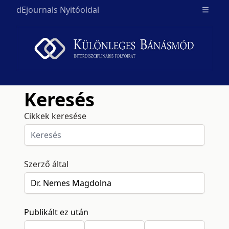
dEjournals Nyitóoldal
Open m
Keresés
Cikkek keresése
Szerző által
Publikált ez után