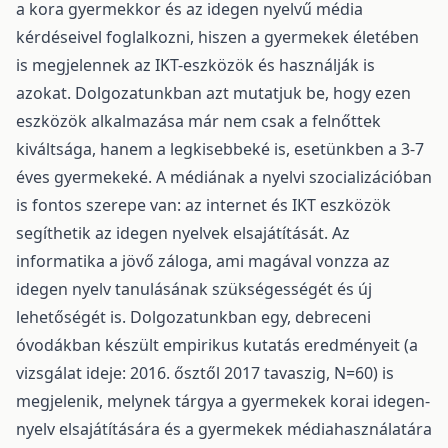
a kora gyermekkor és az idegen nyelvű média
kérdéseivel foglalkozni, hiszen a gyermekek életében
is megjelennek az IKT-eszközök és használják is
azokat. Dolgozatunkban azt mutatjuk be, hogy ezen
eszközök alkalmazása már nem csak a felnőttek
kiváltsága, hanem a legkisebbeké is, esetünkben a 3-7
éves gyermekeké. A médiának a nyelvi szocializációban
is fontos szerepe van: az internet és IKT eszközök
segíthetik az idegen nyelvek elsajátítását. Az
informatika a jövő záloga, ami magával vonzza az
idegen nyelv tanulásának szükségességét és új
lehetőségét is. Dolgozatunkban egy, debreceni
óvodákban készült empirikus kutatás eredményeit (a
vizsgálat ideje: 2016. ősztől 2017 tavaszig, N=60) is
megjelenik, melynek tárgya a gyermekek korai idegen-
nyelv elsajátítására és a gyermekek médiahasználatára