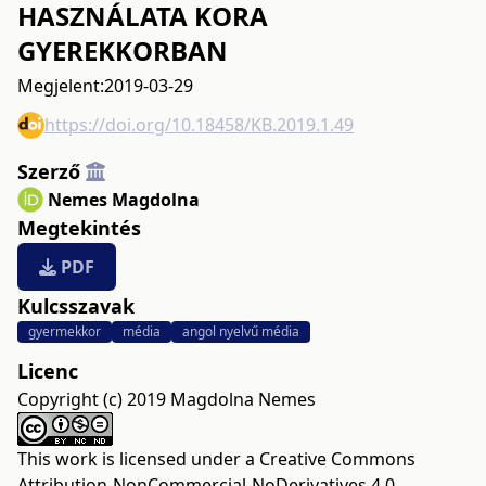
HASZNÁLATA KORA
GYEREKKORBAN
Megjelent:
2019-03-29
https://doi.org/10.18458/KB.2019.1.49
Szerző
Nemes Magdolna
Megtekintés
PDF
Kulcsszavak
gyermekkor
média
angol nyelvű média
Licenc
Copyright (c) 2019 Magdolna Nemes
This work is licensed under a
Creative Commons
Attribution-NonCommercial-NoDerivatives 4.0