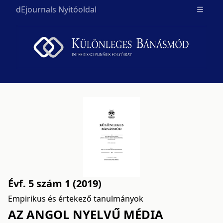
dEjournals Nyitóoldal
Open m
Évf. 5 szám 1 (2019)
Empirikus és értekező tanulmányok
AZ ANGOL NYELVŰ MÉDIA