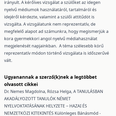
irányult. A kérőíves vizsgálat a szülőket az idegen
nyelvű médiumok használatáról, tartalmáról és
idejéről kérdezte, valamint a szülői attitűdöt is
vizsgálta. A vizsgálatunk nem reprezentatív, de
megfelelő alapot ad számunkra, hogy megismerjük a
kora gyermekkori angol nyelvű médiahasználat
megjelenését napjainkban. A téma szélesebb körű
reprezentatív módon történő vizsgálata is időszerűvé
vált.
Ugyanannak a szerző(k)nek a legtöbbet
olvasott cikkei
Dr. Nemes Magdolna, Rózsa Helga,
A TANULÁSBAN
AKADÁLYOZOTT TANULÓK NÉMET
NYELVOKTATÁSÁNAK HELYZETE ‒ HAZAI ÉS
NEMZETKÖZI KITEKINTÉS
Különleges Bánásmód -