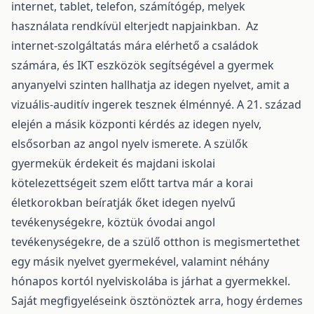
internet, tablet, telefon, számítógép, melyek
használata rendkívül elterjedt napjainkban. Az
internet-szolgáltatás mára elérhető a családok
számára, és IKT eszközök segítségével a gyermek
anyanyelvi szinten hallhatja az idegen nyelvet, amit a
vizuális-auditív ingerek tesznek élménnyé. A 21. század
elején a másik központi kérdés az idegen nyelv,
elsősorban az angol nyelv ismerete. A szülők
gyermekük érdekeit és majdani iskolai
kötelezettségeit szem előtt tartva már a korai
életkorokban beíratják őket idegen nyelvű
tevékenységekre, köztük óvodai angol
tevékenységekre, de a szülő otthon is megismertethet
egy másik nyelvet gyermekével, valamint néhány
hónapos kortól nyelviskolába is járhat a gyermekkel.
Saját megfigyeléseink ösztönöztek arra, hogy érdemes