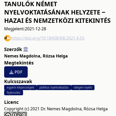
TANULÓK NÉMET
NYELVOKTATÁSÁNAK HELYZETE ‒
HAZAI ÉS NEMZETKÖZI KITEKINTÉS
Megjelent:
2021-12-28
https://doi.org/10.18458/KB.2021.4.55
Szerzők
Nemes Magdolna
,
Rózsa Helga
Megtekintés
PDF
Kulcsszavak
egyéni képességek
játékos nyelvoktatás
idegen nyelv
fejlesztés
Licenc
Copyright (c) 2021 Dr. Nemes Magdolna, Rózsa Helga