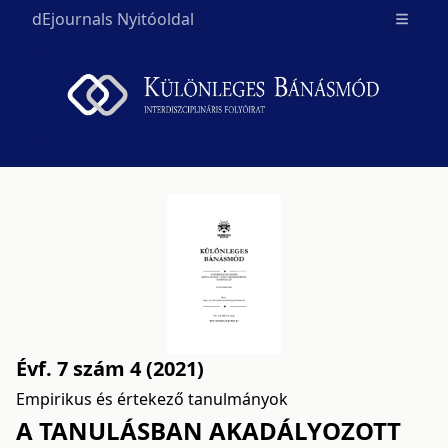
dEjournals Nyitóoldal
Open m
Évf. 7 szám 4 (2021)
Empirikus és értekező tanulmányok
A TANULÁSBAN AKADÁLYOZOTT