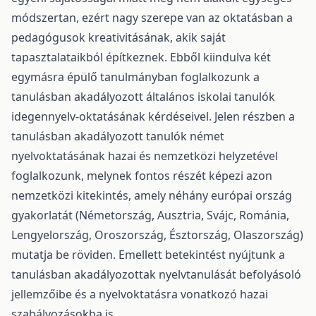
módszertan, ezért nagy szerepe van az oktatásban a
pedagógusok kreativitásának, akik saját
tapasztalataikból építkeznek. Ebből kiindulva két
egymásra épülő tanulmányban foglalkozunk a
tanulásban akadályozott általános iskolai tanulók
idegennyelv-oktatásának kérdéseivel. Jelen részben a
tanulásban akadályozott tanulók német
nyelvoktatásának hazai és nemzetközi helyzetével
foglalkozunk, melynek fontos részét képezi azon
nemzetközi kitekintés, amely néhány európai ország
gyakorlatát (Németország, Ausztria, Svájc, Románia,
Lengyelország, Oroszország, Észtország, Olaszország)
mutatja be röviden. Emellett betekintést nyújtunk a
tanulásban akadályozottak nyelvtanulását befolyásoló
jellemzőibe és a nyelvoktatásra vonatkozó hazai
szabályozásokba is.