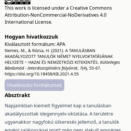
This work is licensed under a
Creative Commons
Attribution-NonCommercial-NoDerivatives 4.0
International License
.
Hogyan hivatkozzuk
Kiválasztott formátum:
APA
Nemes, M., & Rózsa, H. (2021). A TANULÁSBAN
AKADÁLYOZOTT TANULÓK NÉMET NYELVOKTATÁSÁNAK
HELYZETE ‒ HAZAI ÉS NEMZETKÖZI KITEKINTÉS.
Különleges
Bánásmód - Interdiszciplináris folyóirat
,
7
(4), 55-67.
https://doi.org/10.18458/KB.2021.4.55
Hivatkozási formátumok
Absztrakt
Napjainkban kiemelt figyelmet kap a tanulásban
akadályozottak idegennyelv-oktatása. A területre
ugyanakkor nagyfokú útkeresés jellemző, a tanulók
egyéni sajátosságai miatt még nem alakult egységes